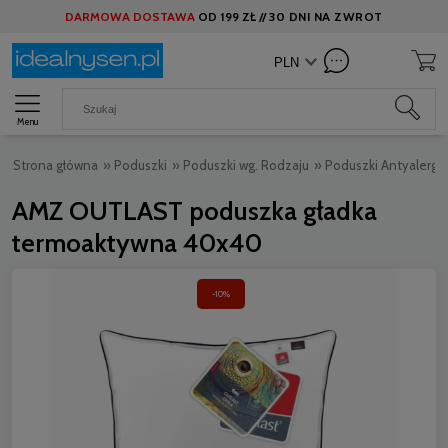
DARMOWA DOSTAWA
OD
199 ZŁ //
30 DNI NA ZWROT
Menu
Strona główna
»
Poduszki
»
Poduszki wg. Rodzaju
»
Poduszki Antyalergi
AMZ OUTLAST poduszka gładka
termoaktywna 40x40
-10%