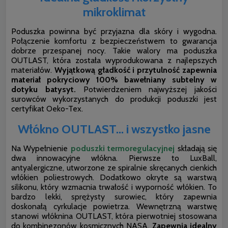
mikroklimat
Poduszka powinna być przyjazna dla skóry i wygodna.
Połączenie komfortu z bezpieczeństwem to gwarancja
dobrze przespanej nocy. Takie walory ma poduszka
OUTLAST, która została wyprodukowana z najlepszych
materiałów.
Wyjątkową gładkość i przytulność zapewnia
materiał pokryciowy 100% bawełniany subtelny w
dotyku batysyt.
Potwierdzeniem najwyższej jakości
surowców wykorzystanych do produkcji poduszki jest
certyfikat Oeko-Tex.
Włókno OUTLAST... i wszystko jasne
Na Wypełnienie
poduszki termoregulacyjnej
składają się
dwa innowacyjne włókna. Pierwsze to LuxBall,
antyalergiczne, utworzone ze spiralnie skręcanych cienkich
włókien poliestrowych. Dodatkowo okryte są warstwą
silikonu, który wzmacnia trwałość i wyporność włókien. To
bardzo lekki, sprężysty surowiec, który zapewnia
doskonałą cyrkulacje powietrza. Wewnętrzną warstwę
stanowi włóknina OUTLAST, która pierwotniej stosowana
do kombinezonów kosmicznych NASA.
Zapewnia idealny