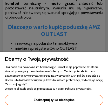
komfort termiczny - może grzać, chłodzić lub
pozostawać neutralnym.
Warunki snu są higieniczne,
ponieważ nie tworzą się warunki sprzyjające powstawaniu
drobnoustrojów.
Dlaczego warto kupić poduszkę AMZ
OUTLAST
innowacyjna poduszka termoaktywna
miękkie i sprężyste włókno OUTLAST
wypełnienie poduszki stworzone na potrzeby NASA
Dbamy o Twoją prywatność
zapobiega przegrzewaniu się i poceniu
miękka i trwała przędza bawełniana
Pliki cookies i pokrewne im technologie umożliwiają poprawne działanie
możliwość prania w temp. do 60 st. C
strony i pomagają nam dostosować ofertę do Twoich potrzeb. Możesz
produkt przyjazny alergikom i osobom z
zaakceptować wykorzystanie przez nas wszystkich tych plików i przejść do
nadpotliwością
sklepu lub dostosować użycie plików do swoich preferencji, wybierając opcję
wysokie bezpieczeństwo użytkowania
"Dostosuj zgody".
certyfikaty OEKO-TEX (produkt wolny od substancji
Więcej o plikach cookies przeczytasz w naszej Polityce prywatności.
szkodliwych)
Zaakceptuj tylko niezbędne
Ilość wypełnienia:
40x40 - 250g, 40x60 - 300g, 50x60
- 550g, 50x70 - 650g, 70x80 - 1000g.