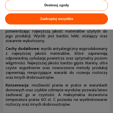
Dostosuj zgody
Wysokość:
umiarkowana (średnia) wysokość.
Szycie i wykończenie:
poduszka jednokomorowa
wykończona bizą.
Zaakceptuj wszystkie
Jakość:
wyrób należy do linii AMZ SYNTHETIC Exclusive
potwierdzając najwyższą jakość materiałów użytych do
jego produkcji. Wyrób jest bardzo lekki, otulający oraz
starannie wykończony.
Cechy dodatkowe:
wyrób antyalergiczny wyprodukowany
z najwyższej jakości materiałów, które zapewniają
odpowiednią cyrkulację powietrza oraz optymalny poziom
wilgotności. Najwyższej jakości bardzo gęste tkaniny, ultra
czyste wypełnienie oraz nowoczesne metody produkcji
zapewniają niesprzyjające warunki do rozwoju roztoczy
oraz innych drobnoustrojów.
Konserwacja:
możliwość prania w pralce w warunkach
domowych oraz szybkie schnięcie wyrobów pozwala łatwo
zachować go w czystości. A maksymalna dozwolona
temperatura prania 60 st. C pozwala na wyeliminowanie
roztoczy oraz innych drobnoustrojów.