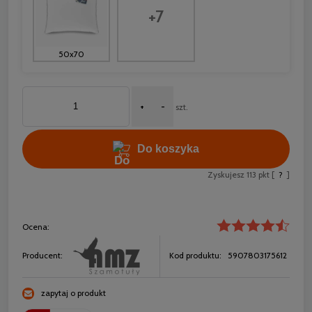
+7
50x70
+
-
szt.
Do koszyka
Zyskujesz
113
pkt [
?
]
Ocena:
Producent:
Kod produktu:
5907803175612
zapytaj o produkt