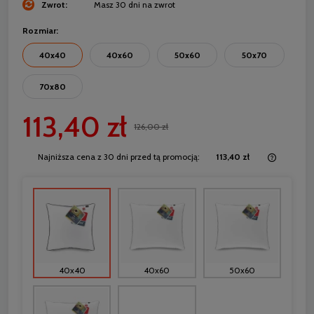
Zwrot:
Masz 30 dni na zwrot
Rozmiar:
40x40
40x60
50x60
50x70
70x80
113,40 zł
126,00 zł
Najniższa cena z 30 dni przed tą promocją:
113,40 zł
Jeżeli 
30 dni,
momentu
sprzeda
40x40
40x60
50x60