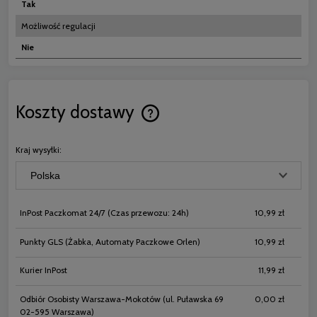
Tak
Możliwość regulacji
Nie
Koszty dostawy
Cena nie zawiera ewentualnych koszt
płatności
Kraj wysyłki:
InPost Paczkomat 24/7
(Czas przewozu: 24h)
10,99 zł
Punkty GLS
(Żabka, Automaty Paczkowe Orlen)
10,99 zł
Kurier InPost
11,99 zł
Odbiór Osobisty Warszawa-Mokotów
(ul. Puławska 69
0,00 zł
02-595 Warszawa)