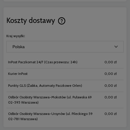
Koszty dostawy
Cena nie zawiera ewentualnych koszt
płatności
Kraj wysyłki:
InPost Paczkomat 24/7
(Czas przewozu: 24h)
0,00 zł
Kurier InPost
0,00 zł
Punkty GLS
(Żabka, Automaty Paczkowe Orlen)
0,00 zł
Odbiór Osobisty Warszawa-Mokotów
(ul. Puławska 69
0,00 zł
02-595 Warszawa)
Odbiór Osobisty Warszawa-Ursynów
(ul. Pileckiego 59
0,00 zł
02-781 Warszawa)