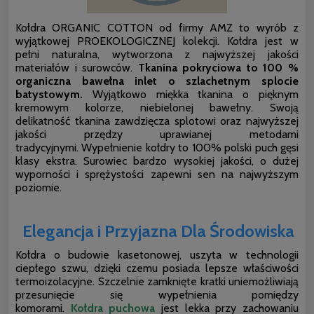
Kołdra ORGANIC COTTON od firmy AMZ to wyrób z
wyjątkowej PROEKOLOGICZNEJ kolekcji. Kołdra jest w
pełni naturalna, wytworzona z najwyższej jakości
materiałów i surowców.
Tkanina pokryciowa to 100 %
organiczna bawełna inlet o szlachetnym splocie
batystowym.
Wyjątkowo miękka tkanina o pięknym
kremowym kolorze, niebielonej bawełny. Swoją
delikatność tkanina zawdzięcza splotowi oraz najwyższej
jakości przędzy uprawianej metodami
tradycyjnymi. Wypełnienie kołdry to 100% polski puch gęsi
klasy ekstra. Surowiec bardzo wysokiej jakości, o dużej
wyporności i sprężystości zapewni sen na najwyższym
poziomie.
Elegancja i Przyjazna Dla Środowiska
Kołdra o budowie kasetonowej, uszyta w technologii
ciepłego szwu, dzięki czemu posiada lepsze właściwości
termoizolacyjne. Szczelnie zamknięte kratki uniemożliwiają
przesunięcie się wypełnienia pomiędzy
komorami.
Kołdra puchowa
jest lekka przy zachowaniu