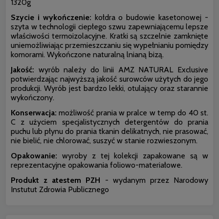
1320g
Szycie i wykończenie:
kołdra o budowie kasetonowej -
szyta w technologii ciepłego szwu zapewniającemu lepsze
właściwości termoizolacyjne. Kratki są szczelnie zamknięte
uniemożliwiając przemieszczaniu się wypełnianiu pomiędzy
komorami. Wykończone naturalną lnianą bizą.
Jakość:
wyrób należy do linii AMZ NATURAL Exclusive
potwierdzając najwyższą jakość surowców użytych do jego
produkcji. Wyrób jest bardzo lekki, otulający oraz starannie
wykończony.
Konserwacja:
możliwość prania w pralce w temp do 40 st.
C z użyciem specjalistycznych detergentów do prania
puchu lub płynu do prania tkanin delikatnych, nie prasować,
nie bielić, nie chlorować, suszyć w stanie rozwieszonym.
Opakowanie:
wyroby z tej kolekcji zapakowane są w
reprezentacyjne opakowania foliowo-materiałowe.
Produkt z atestem PZH
- wydanym przez Narodowy
Instutut Zdrowia Publicznego