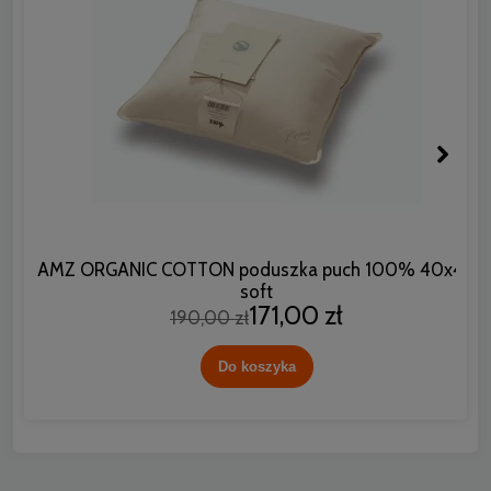
AMZ ORGANIC COTTON poduszka puch 100% 40x40
A
soft
171,00 zł
190,00 zł
Do koszyka