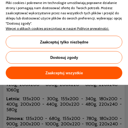
Pliki cookies i pokrewne im technologie umożliwiają poprawne działanie
strony i pomagają nam dostosować ofertę do Twoich potrzeb. Możesz
AMZ ORGANIC COTTON kołdra - właściwości
zaakceptować wykorzystanie przez nas wszystkich tych plików i przejść do
sklepu lub dostosować użycie plików do swoich preferencji, wybierając opcję
Tkanina pokryciowa:
delikatny, szlachetny batyst - 100%
"Dostosuj zgody".
bawełna o gramaturze 90g/m2.
Więcej o plikach cookies przeczytasz w naszej Polityce prywatności.
Wypełnienie:
polski puch gęsi 100%. Wypełnienie
poddane procesowi EEC, który zapewnia lepsze
Zaakceptuj tylko niezbędne
właściwości puchowi oraz wyjątkową czystość i brak
zapachu. Puch przygotowany zgodnie z normą: PN-EN
12934 zawierającą informacje o jakości puchu. Oraz
Dostosuj zgody
normą: PN-EN 12935 tyczącą się czystości wypełnienia.
Ilość wypełnienia:
Zaakceptuj wszystkie
Całoroczna:
135x200 - 540g, 155x200 - 620g, 180x200 -
720g, 200x200 - 800g, 200x220 - 880g, 220x240 -
1060g
Letnia:
135x200 - 300g, 155x200 - 340g, 180x200 -
400g, 200x200 - 440g, 200x220 - 480g, 220x240 -
580g
Zimowa:
135x200 - 680g, 155x200 - 780g, 180x200 -
900g, 200x200 - 1000g, 200x220 - 1100g, 220x240 -