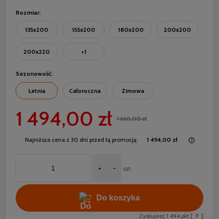
Rozmiar:
135x200
155x200
180x200
200x200
200x220
+1
Sezonowość:
Letnia
Całoroczna
Zimowa
1 494,00 zł
1 660,00 zł
Najniższa cena z 30 dni przed tą promocją:
1 494,00 zł
Jeżeli 
30 dni,
+
-
moment
szt.
sprzed
Do koszyka
Zyskujesz
1 494
pkt [
?
]