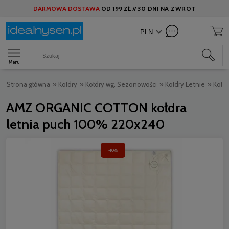
DARMOWA DOSTAWA
OD
199 ZŁ //
30 DNI NA ZWROT
Menu
Strona główna
»
Kołdry
»
Kołdry wg. Sezonowości
»
Kołdry Letnie
»
Kołd
AMZ ORGANIC COTTON kołdra
letnia puch 100% 220x240
-10%