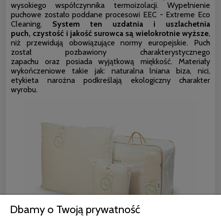
wysokiego współczynnika termoizolacji. Wypełnienie
puchowe zostało poddane procesowi EEC - Extreme Eco
Cleaning.
System ten uzdatnia i uszlachetnia
puch, czystość i jakość surowca są wielokrotnie wyższe
,
niż przewidują obowiązujące normy europejskie. Puch
został pozbawiony charakterystycznego
zapachu oraz posiada wyjątkową miękkość. Materiały
wykończeniowe takie jak: naturalna lniana biza, nici,
etykieta narożna podkreślają ekologiczny charakter
wyrobu.
Dbamy o Twoją prywatność