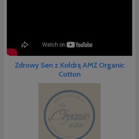
Zdrowy Sen z Kołdrą AMZ Organic
Cotton