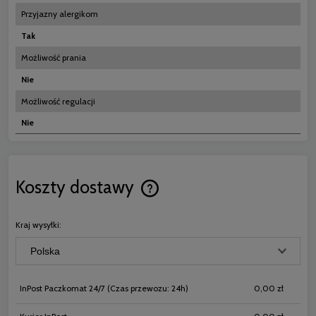
Przyjazny alergikom
Tak
Możliwość prania
Nie
Możliwość regulacji
Nie
Koszty dostawy
Cena nie zawiera ewentualnych koszt
płatności
Kraj wysyłki:
InPost Paczkomat 24/7
(Czas przewozu: 24h)
0,00 zł