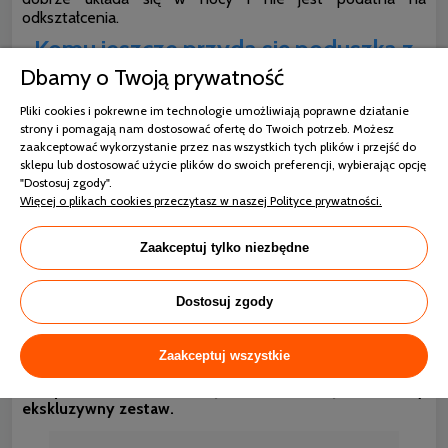
odkształcenia.
Komu jeszcze przyda się poduszka z
wełny kaszmirowej?
Dbamy o Twoją prywatność
Każdy, kto zmaga się z alergiami, będzie zadowolony z
Pliki cookies i pokrewne im technologie umożliwiają poprawne działanie
tego produktu.
Nie gromadzi on roztoczy, kurzu ani
strony i pomagają nam dostosować ofertę do Twoich potrzeb. Możesz
pasożytów, przeciwnie do tradycyjnych syntetycznych
zaakceptować wykorzystanie przez nas wszystkich tych plików i przejść do
poduszek. Jest to ważne, aby utrzymać higienę w domu i
sklepu lub dostosować użycie plików do swoich preferencji, wybierając opcję
pozbyć się potencjalnego źródła alergii. Każdy, kto ceni
"Dostosuj zgody".
naturalne i zdrowe materiały, będzie
Więcej o plikach cookies przeczytasz w naszej Polityce prywatności.
zadowolony.
Taka poduszka z kaszmiru sprawdzi się o
każdej porze roku,
bo dopasowuje swoje właściwości do
Zaakceptuj tylko niezbędne
temperatury ciała użytkownika. Poza tym, wełna ma
właściwości zdrowotne. Łagodzi ona bóle stawów,
nerwobóle, bóle pourazowe, wpływa pozytywnie na
Dostosuj zgody
kręgosłup.
Ma także cechy kojące i
przeciwzapalne.
Każda osoba, która szuka naturalnego
produktu, będzie zadowolona. Może być idealnym
Zaakceptuj wszystkie
wyposażeniem domu lub prezentem dla pary młodej.
W
komplecie z kołdrą kaszmirową stworzy
ekskluzywny zestaw.