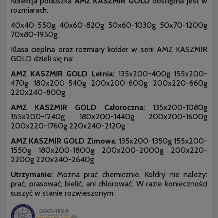
Kolekcja poduszka
AMZ KASZMIR GOLD
dostępna jest w
rozmiarach:
40x40-550g 40x60-820g 50x60-1030g 50x70-1200g
70x80-1950g
Klasa cieplna oraz rozmiary kołder w serii AMZ KASZMIR
GOLD dzieli się na:
AMZ KASZMIR GOLD Letnia:
135x200-400g 155x200-
470g 180x200-540g 200x200-600g 200x220-660g
220x240-800g
AMZ KASZMIR GOLD Całoroczna:
135x200-1080g
155x200-1240g 180x200-1440g 200x200-1600g
200x220-1760g 220x240-2120g
AMZ KASZMIR GOLD Zimowa:
135x200-1350g 155x200-
1550g 180x200-1800g 200x200-2000g 200x220-
2200g 220x240-2640g
Utrzymanie:
Można prać chemicznie. Kołdry nie należy:
prać, prasować, bielić, ani chlorować. W razie konieczności
suszyć w stanie rozwieszonym.