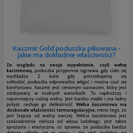
Kaszmir Gold poduszka pikowana -
jakie ma dokładnie właściwości?
Ze względu na swoje wypełnienie, czyli wełnę
kaszmirową,
poduszka przyjemnie ogrzewa, gdy ciało się
wychładza. Z kolei gdy potrzebujemy się
schłodzić, poduszka odprowadza wilgoć i można czuć się
komfortowo. Kaszmir jest cenionym surowcem, który jest
zdobywany w trudnych warunkach. To najdroższy i
najcenniejszy rodzaj wełny. Jest bardzo miękki i ma ładny
połysk, cechuje go delikatność.
Wełna kaszmirowa ma
doskonałe właściwości termoregulacyjne,
mimo tego, że
jest lżejsza od wełny owczej. Wełna kaszmirowa jest
sześciokrotnie cieńsza od włosa ludzkiego. Jest także
sprężysta i elastyczna, co sprawia, że poduszka bardzo
dobrze układa się w nocy i nie jest podatna na