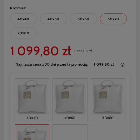
Rozmiar:
40x40
40x60
50x60
50x70
70x80
1 099,80 zł
1 222,00 zł
Najniższa cena z 30 dni przed tą promocją:
1 099,80 zł
Jeżeli 
30 dni,
moment
sprzed
40x40
40x60
50x60