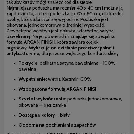
tak aby każdy mógł znaleźć coś dla siebie.
Najmniejsza poduszka ma rozmiar 40 x 40 cm i można ją
kupić dziecku, a duża poduszka to 70 x 80 cm, dla każdej
osoby, która lubi czuć się wygodnie. Poduszka jest
pikowana, jednokomorowa o średniej wysokości.
Zewnętrzna warstwa jest pokryta szlachetną satyną
bawełnianą. Na jej powierzchni znajduje się specjalna
formuła ARGAN FINISH, która zawiera olejek
arganowy.
Wykazuje on działanie przeciwzapalne i
antybakteryjne,
dla jeszcze większego komfortu skóry.
Pokrycie:
delikatna satyna bawełniana - 100%
bawełna
Wypełnienie:
wełna Kaszmir 100%
Wzbogacona formułą ARGAN FINISH
Szycie i wykończenie:
poduszka jednokomorowa,
pikowana — bez zamka.
Dostępne kolory
– biały
Odporna na pochłanianie zapachów