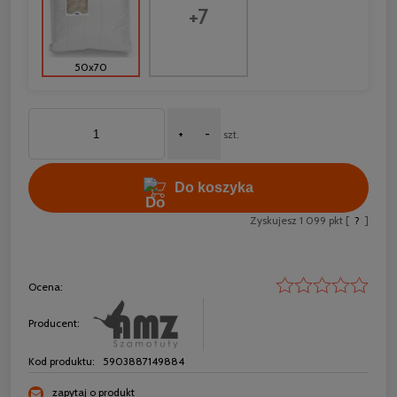
+7
50x70
+
-
szt.
Do koszyka
Zyskujesz
1 099
pkt [
?
]
Ocena:
Producent:
Kod produktu:
5903887149884
zapytaj o produkt