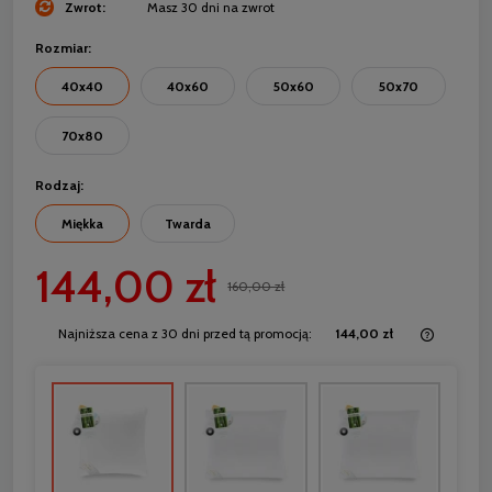
Zwrot:
Masz 30 dni na zwrot
Rozmiar:
40x40
40x60
50x60
50x70
70x80
Rodzaj:
Miękka
Twarda
144,00 zł
160,00 zł
Najniższa cena z 30 dni przed tą promocją:
144,00 zł
Jeżeli 
30 dni,
momentu
sprzeda