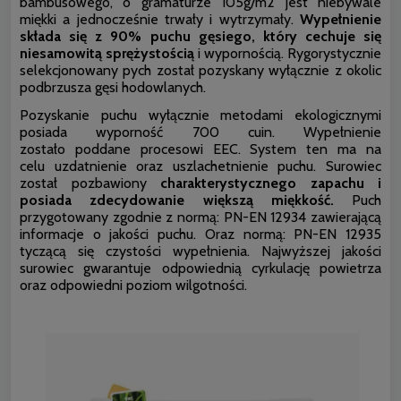
bambusowego, o gramaturze 105g/m2 jest niebywale
miękki a jednocześnie trwały i wytrzymały.
Wypełnienie
składa się z 90% puchu gęsiego, który cechuje się
niesamowitą sprężystością
i wypornością. Rygorystycznie
selekcjonowany pych został pozyskany wyłącznie z okolic
podbrzusza gęsi hodowlanych.
Pozyskanie puchu wyłącznie metodami ekologicznymi
posiada wyporność 700 cuin. Wypełnienie
zostało poddane procesowi EEC. System ten ma na
celu uzdatnienie oraz uszlachetnienie puchu. Surowiec
został pozbawiony
charakterystycznego zapachu i
posiada zdecydowanie większą miękkość.
Puch
przygotowany zgodnie z normą: PN-EN 12934 zawierającą
informacje o jakości puchu. Oraz normą: PN-EN 12935
tyczącą się czystości wypełnienia. Najwyższej jakości
surowiec gwarantuje odpowiednią cyrkulację powietrza
oraz odpowiedni poziom wilgotności.