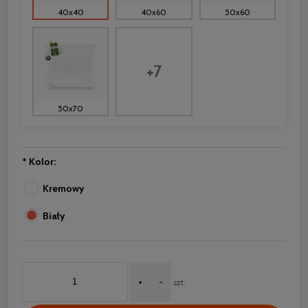
40x40
40x60
50x60
+7
50x70
*
Kolor:
Kremowy
Biały
+
-
szt.