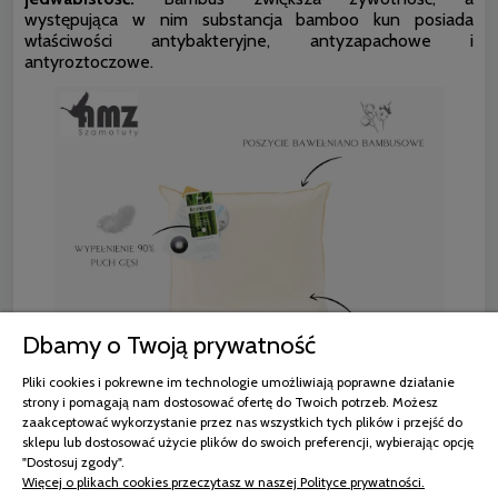
występująca w nim substancja bamboo kun posiada
właściwości antybakteryjne, antyzapachowe i
antyroztoczowe.
Dbamy o Twoją prywatność
Pliki cookies i pokrewne im technologie umożliwiają poprawne działanie
strony i pomagają nam dostosować ofertę do Twoich potrzeb. Możesz
zaakceptować wykorzystanie przez nas wszystkich tych plików i przejść do
Włókna są bardziej chłonne od bawełny dlatego
sklepu lub dostosować użycie plików do swoich preferencji, wybierając opcję
zapewniona jest lepsza kontrola wilgotności,
a
"Dostosuj zgody".
odpowiednia cyrkulacja powietrza pozwala skórze
Więcej o plikach cookies przeczytasz w naszej Polityce prywatności.