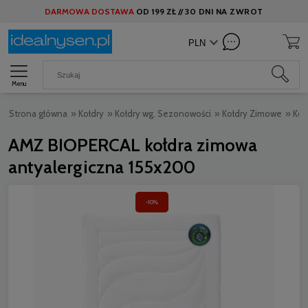
DARMOWA DOSTAWA
OD
199 ZŁ //
30 DNI NA ZWROT
Menu
Strona główna
»
Kołdry
»
Kołdry wg. Sezonowości
»
Kołdry Zimowe
»
Koł
AMZ BIOPERCAL kołdra zimowa
antyalergiczna 155x200
-10%