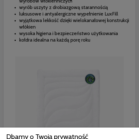
wyrobów włókienniczych
wyrób uszyty z drobiazgową starannością
luksusowe i antyalergiczne wypełnienie LuxFill
wyjątkowa lekkość dzięki wielokanałowej konstrukcji
włókien
wysoka higiena i bezpieczeństwo użytkowania
kołdra idealna na każdą porę roku
Dbamy o Twoją prywatność