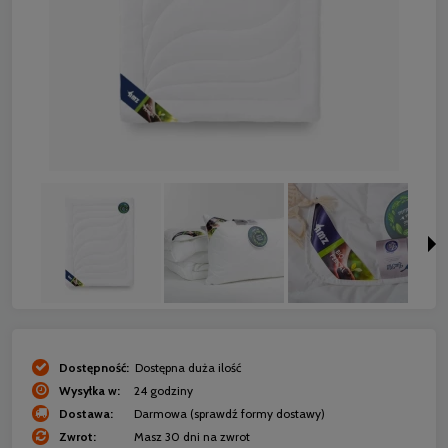
Dostępność:
Dostępna duża ilość
Wysyłka w:
24 godziny
Dostawa:
Darmowa
(sprawdź formy dostawy)
Zwrot:
Masz 30 dni na zwrot