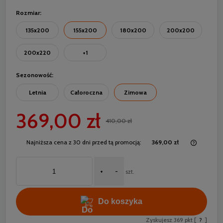
Rozmiar:
135x200
155x200
180x200
200x200
200x220
+1
Sezonowość:
Letnia
Całoroczna
Zimowa
369,00 zł
410,00 zł
Najniższa cena z 30 dni przed tą promocją:
369,00 zł
Jeżeli 
30 dni,
+
-
momentu
szt.
sprzed
Do koszyka
Zyskujesz
369
pkt [
?
]