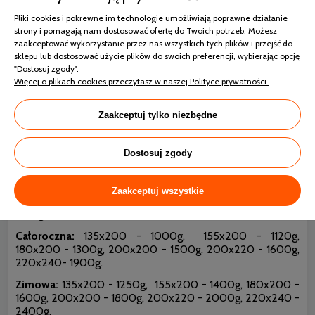
Pliki cookies i pokrewne im technologie umożliwiają poprawne działanie
strony i pomagają nam dostosować ofertę do Twoich potrzeb. Możesz
zaakceptować wykorzystanie przez nas wszystkich tych plików i przejść do
sklepu lub dostosować użycie plików do swoich preferencji, wybierając opcję
"Dostosuj zgody".
AMZ BIOPERCAL kołdra antyalergiczna
Więcej o plikach cookies przeczytasz w naszej Polityce prywatności.
- specyfikacja
Zaakceptuj tylko niezbędne
Tkanina pokryciowa:
biopercal (100% bawełna) ekstra
jakości, produkowany ekologicznych metodami z przędzy
BIO.
Dostosuj zgody
Ilość wypełnienia:
Letnia:
135×200 – 550g, 155×200 – 600g, 180×200 –
Zaakceptuj wszystkie
700g, 200×200 – 800g, 200×220 – 900g, 220×240 –
1100g
Całoroczna:
135x200 - 1000g, 155x200 - 1120g,
180x200 - 1300g, 200x200 - 1500g, 200x220 - 1600g,
220x240- 1900g.
Zimowa:
135x200 - 1250g, 155x200 - 1400g, 180x200 -
1600g, 200x200 - 1800g, 200x220 - 2000g, 220x240 -
2400g.