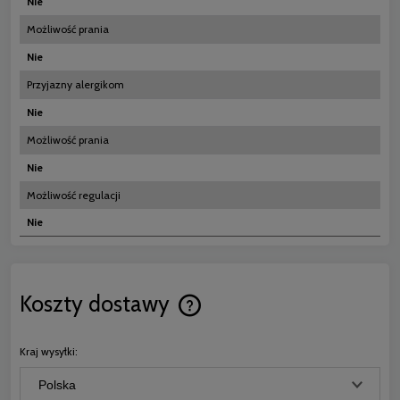
Nie
Możliwość prania
Nie
Przyjazny alergikom
Nie
Możliwość prania
Nie
Możliwość regulacji
Nie
Koszty dostawy
Cena nie zawiera ewentualnych koszt
płatności
Kraj wysyłki: