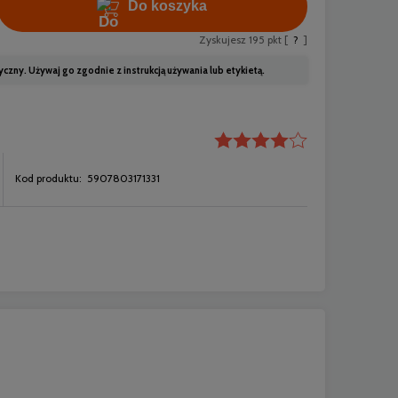
Do koszyka
Zyskujesz
195
pkt [
?
]
ny. Używaj go zgodnie z instrukcją używania lub etykietą.
Kod produktu:
5907803171331