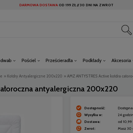
DARMOWA DOSTAWA
OD
199 ZŁ //
30 DNI NA ZWROT
edwab
Pościel
Prześcieradła
Podkłady
Akcesoria
ne
»
Kołdry Antyalergiczne 200x220
»
AMZ ANTYSTRES Active kołdra całoro
ałoroczna antyalergiczna 200x220
Dostępność:
Dostępna 
Wysyłka w:
24 godzi
Dostawa:
od 10,99 
Zwrot:
Masz 30 