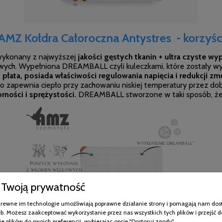
AMZ Kołdra Całoroczna Antystres - korzyśc
 wykonany z najwyższej
jakości gęstych tkanin + ultra czyste wy
owych. Wypełniona DREAMBALL czyli kuleczkami, które zostały 
płata, posiada właściwości regulowania napięcia i redukcji zm
apewnia ciepło przy zachowaniu niskiej temperatury przez dobr
rności i sprężystości.
DREAMBALL stworzone w taki sposób, żeby
Twoją prywatność
pokrewne im technologie umożliwiają poprawne działanie strony i pomagają nam dos
b. Możesz zaakceptować wykorzystanie przez nas wszystkich tych plików i przejść d
e plików do swoich preferencji, wybierając opcję "Dostosuj zgody".