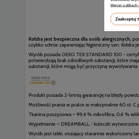
Więcej o plikach 
Zaakceptuj 
AMZ Ko
Kołdra jest bezpieczna dla osób alergicznych,
pon
szybko schnie zapewniając higieniczny sen. Kołdra je
Wyrób posiada OEKO TEX STANDARD 100 - certyfikat
potwierdzają brak szkodliwych substancji, które m
substancji, które mogą być przyczyną wywoływania a
Produkt posiada 2-letnią gwarancję na błędy powsta
Możliwość prania w pralce w maksymalnie 60 st. C 
Tkanina poszyciowa – 99,4 % mikrofibra, 0,6 % wł
Wypełnienie – DREAMBALL - kuleczki wytworzone z
Wyrób jest lekki, otulający starannie wykończony 