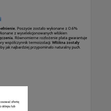
i
pełnienie.
Poszycie zostało wykonane z 0.6%
wykonane z wyselekcjonowanych włókien
ęczenia.
Równomierne rozłożenie płata gwarantuje
y współczynnik termoizolacji.
Włókna zostały
 jak najbardziej przypominało naturalny puch.
tosować ofertę
o sklepu lub