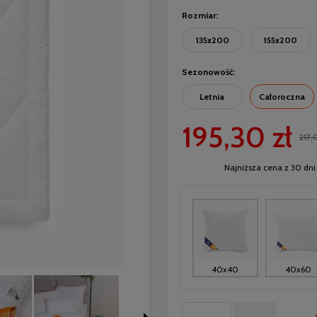
Rozmiar:
135x200
155x200
Sezonowość:
Letnia
Całoroczna
195,30 zł
217,
Najniższa cena z 30 dni
40x40
40x60