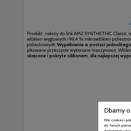
Produkt należy do linii AMZ SYNTHETHIC Classic,
włókien węglowych i 99,4 % mikrowłókien poliestr
poliestrowych.
Wypełnienie w postaci jednolitego 
pikowane przeszycie wykonane maszynowo. Włókno z
skręcone i pokryte silikonem, dla najlepszej wypo
Dbamy o 
Pliki cookies i 
do Twoich potrze
dostosować użyci