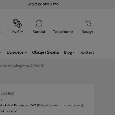
-5% Z KODEM: LATO
Kontakt
Twoje konto
Koszyk
Dziecięce
Okazje i Święta
Blog
Kontakt
czna antyalergiczna 200x220
duża ilość
ny
zł
- InPost Paczkomat 24/7
(Polska)
(sprawdź formy dostawy)
dni na zwrot