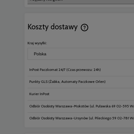
Koszty dostawy
Cena nie zawiera ewentual
Kraj wysyłki:
płatności
InPost Paczkomat 24/7
(Czas przewozu: 24h)
Punkty GLS
(Żabka, Automaty Paczkowe Orlen)
Kurier InPost
Odbiór Osobisty Warszawa-Mokotów
(ul. Puławska 69 02-595 W
Odbiór Osobisty Warszawa-Ursynów
(ul. Pileckiego 59 02-781 