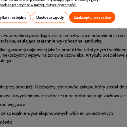
cookies przeczytasz w naszej Polityce prywatności.
tylko niezbędne
Dostosuj zgody
Zaakceptuj wszystkie
łdra Całoroczna Antystres - Instrucka użyt
ieważ włókna posiadają kanaliki umożliwiające odpowiednią cyrku
st lekka,
otulająca starannie wykończona lamówką.
 gwarancji najlepszej jakości produktów tekstylnych i włókienn
ają niekorzystny wpływ na zdrowie człowieka. Artykuły pościelo
lergii.
łe przy produkcji. Niezbędny jest dowód zakupu, który został do
pozwala wyeliminować roztocze i inne drobnoustroje zachowując 
ókno węglowe
e specjalnie wyselekcjonowanych włókien poliestrowych.
lamówką