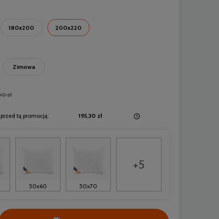
180x200
200x220
Zimowa
00 zł
 przed tą promocją:
195,30 zł
Jeżeli produkt jest sprzedawany krócej niż
30 dni, wyświetlana jest najniższa cena od
momentu, kiedy produkt pojawił się w
+5
sprzedaży.
50x60
50x70