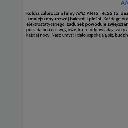
AM
Kołdra całoroczna firmy AMZ ANTSTRESS to idea
zmniejszony rozwój bakterii i pleśni.
Każdego dnia
elektrostatycznego.
Ładunek powoduje zwiększeni
posiada ona nici węglowe, które odpowiadają za roz
każdej nocy. Nasz umysł i ciało uspokajają się, budzi