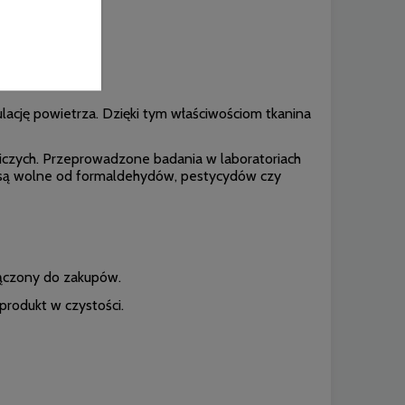
kowania
lację powietrza. Dzięki tym właściwościom tkanina
iczych. Przeprowadzone badania w laboratoriach
we są wolne od formaldehydów, pestycydów czy
łączony do zakupów.
produkt w czystości.