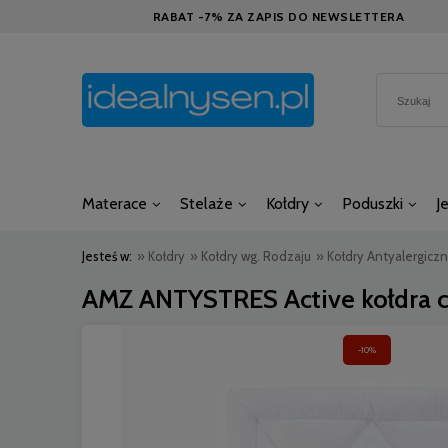
RABAT -7% ZA ZAPIS DO NEWSLETTERA
Materace
Stelaże
Kołdry
Poduszki
J
Jesteś w:
»
Kołdry
»
Kołdry wg. Rodzaju
»
Kołdry Antyalergicz
AMZ ANTYSTRES Active kołdra c
-10%