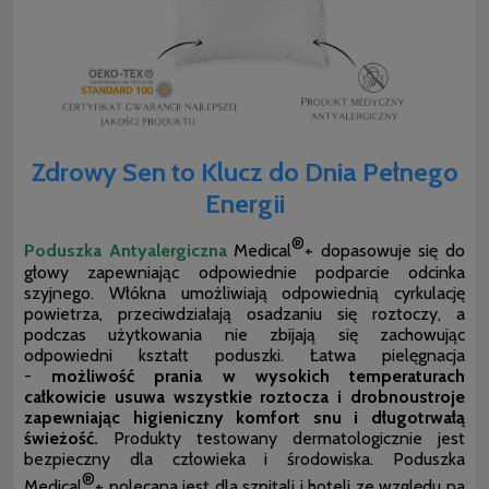
Zdrowy Sen to Klucz do Dnia Pełnego
Energii
®
Poduszka Antyalergiczna
Medical
+ dopasowuje się do
głowy zapewniając odpowiednie podparcie odcinka
szyjnego. Włókna umożliwiają odpowiednią cyrkulację
powietrza, przeciwdziałają osadzaniu się roztoczy, a
podczas użytkowania nie zbijają się zachowując
odpowiedni kształt poduszki. Łatwa pielęgnacja
-
możliwość prania w wysokich temperaturach
całkowicie usuwa wszystkie roztocza i drobnoustroje
zapewniając higieniczny komfort snu i długotrwałą
świeżość.
Produkty testowany dermatologicznie jest
bezpieczny dla człowieka i środowiska. Poduszka
®
Medical
+ polecana jest dla szpitali i hoteli ze względu na