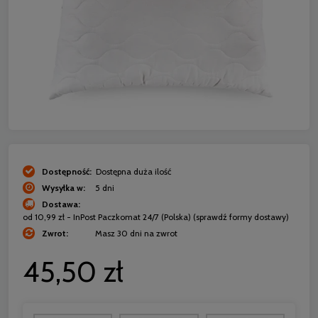
Dostępność:
Dostępna duża ilość
Wysyłka w:
5 dni
Dostawa:
od 10,99 zł
- InPost Paczkomat 24/7
(Polska)
(sprawdź formy dostawy)
Zwrot:
Masz 30 dni na zwrot
45,50 zł