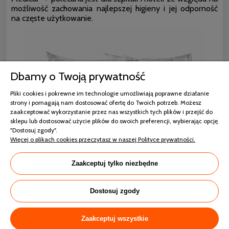
możliwość zachowania najlepszej higieny i jej odporność
na częste użytkowanie.
Dbamy o Twoją prywatność
Pliki cookies i pokrewne im technologie umożliwiają poprawne działanie
strony i pomagają nam dostosować ofertę do Twoich potrzeb. Możesz
zaakceptować wykorzystanie przez nas wszystkich tych plików i przejść do
sklepu lub dostosować użycie plików do swoich preferencji, wybierając opcję
"Dostosuj zgody".
Więcej o plikach cookies przeczytasz w naszej Polityce prywatności.
Zaakceptuj tylko niezbędne
Poszycie:
48% bawełna, 52% poliester
Wypełnienie:
100% kulki poliestrowe Amball®
Dostosuj zgody
®
Wyrób posiada certyfikat OEKO-TEX
STANDARD 100
Zaakceptuj wszystkie
Wyrób posiada Pozytywną opinię Instytutu Matki i