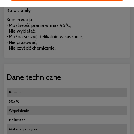
Dziecka nr Op-4901/2017
Kolor: biały
Konserwacja
-Możliwość prania w max 95°C,
-Nie wybielać,
-Można suszyć delikatnie w suszarce,
-Nie prasować,
-Nie czyścić chemicznie.
Dane techniczne
Rozmiar
50x70
Wypełnienie
Poliester
Materiał poszycia