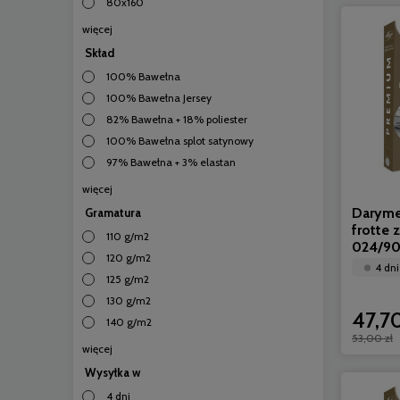
80x160
więcej
Skład
100% Bawełna
100% Bawełna Jersey
82% Bawełna + 18% poliester
100% Bawełna splot satynowy
97% Bawełna + 3% elastan
więcej
Daryme
Gramatura
frotte 
110 g/m2
024/9
120 g/m2
4 dni
125 g/m2
130 g/m2
47,70
140 g/m2
53,00 zł
więcej
Wysyłka w
4 dni