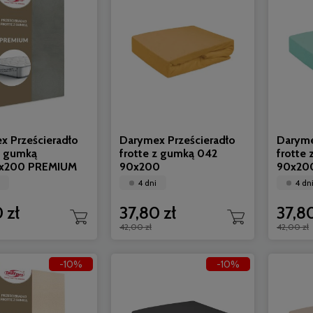
x Prześcieradło
Darymex Prześcieradło
Daryme
z gumką
frotte z gumką 042
frotte
0x200 PREMIUM
90x200
90x20
4 dni
4 dn
 zł
37,80 zł
37,80
42,00 zł
42,00 zł
-10%
-10%