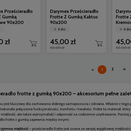
x Prześcieradło
Darymex Prześcieradło
Daryme
 Z Gumką
Frotte Z Gumką Kaktus
Frotte
owe 90x200
90x200
Kremo
4 dni
4 dn
0 zł
45,00 zł
45,0
50,00 zł
50,00 zł
2
»
«
1
ieradło frotte z gumką 90x200 – akcesorium pełne zale
nu jest kluczowy dla zachowania dobrego samopoczucia i zdrowia. Właśnie z tego p
oskonałe połączenie funkcjonalności, komfortu i trwałości. Frotte to materiał, który
 miękkość, ale także wytrzymałość i odporność na codzienne użytkowanie. Poniżej 
adło frotte z gumką zapewnia między innymi:
zyjemna miękkość
– prześcieradło frotte jest znane ze swojej wyjątkowej miękkośc