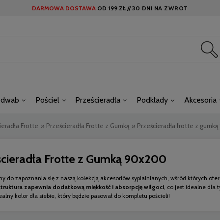
DARMOWA DOSTAWA
OD
199 ZŁ //
30 DNI NA ZWROT
edwab
Pościel
Prześcieradła
Podkłady
Akcesoria
ieradła Frotte
»
Prześcieradła Frotte z Gumką
»
Prześcieradła frotte z gumk
ścieradła Frotte z Gumką 90x200
y do zapoznania się z naszą kolekcją akcesoriów sypialnianych, wśród których of
struktura zapewnia dodatkową miękkość i absorpcję wilgoci
, co jest idealne dla
dealny kolor dla siebie, który będzie pasował do kompletu pościeli!