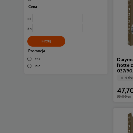
Cena
od
do
Filtruj
Promocja
tak
Daryme
frotte 
nie
037/9
4 dni
47,70
53,00 zł