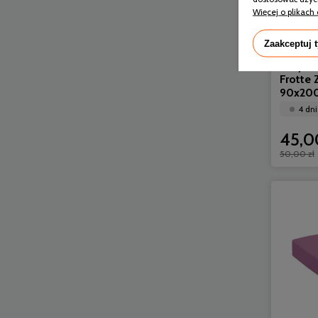
Więcej o plikach 
Zaakceptuj 
Daryme
Frotte
90x20
4 dni
45,0
50,00 zł