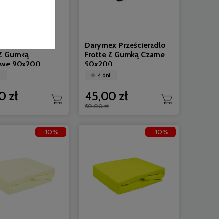
x Prześcieradło
Darymex Prześcieradło
 Z Gumką
Frotte Z Gumką Czarne
owe 90x200
90x200
i
4 dni
0 zł
45,00 zł
50,00 zł
-10%
-10%