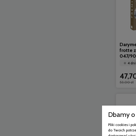
Daryme
frotte 
047/9
4 dni
47,70
53,00 zł
Dbamy o 
Pliki cookies i 
do Twoich potrze
dostosować użyci