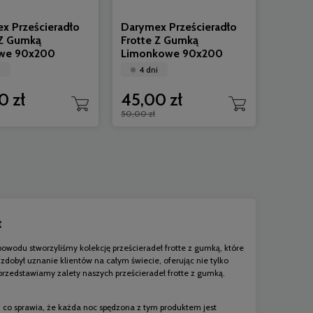
x Prześcieradło
Darymex Prześcieradło
 Z Gumką
Frotte Z Gumką
we 90x200
Limonkowe 90x200
i
4 dni
0 zł
45,00 zł
50,00 zł
t
owodu stworzyliśmy kolekcję prześcieradeł frotte z gumką, które
 zdobył uznanie klientów na całym świecie, oferując nie tylko
przedstawiamy zalety naszych prześcieradeł frotte z gumką.
i, co sprawia, że każda noc spędzona z tym produktem jest