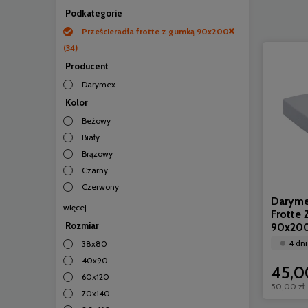
Podkategorie
Prześcieradła frotte z gumką 90x200
(34)
Producent
Darymex
Kolor
Beżowy
Biały
Brązowy
Czarny
Czerwony
Daryme
więcej
Frotte
Rozmiar
90x20
4 dni
38x80
40x90
45,0
60x120
50,00 zł
70x140