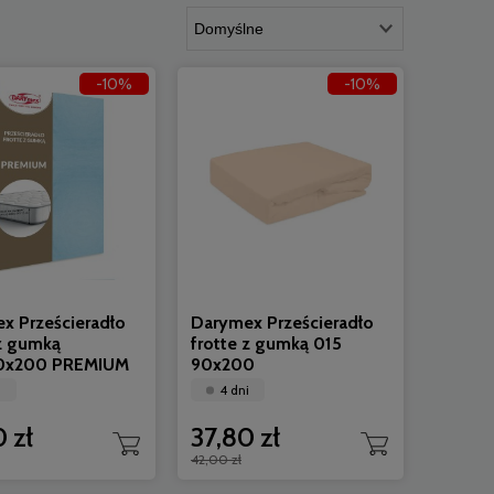
-10%
-10%
x Prześcieradło
Darymex Prześcieradło
 z gumką
frotte z gumką 015
0x200 PREMIUM
90x200
i
4 dni
 zł
37,80 zł
42,00 zł