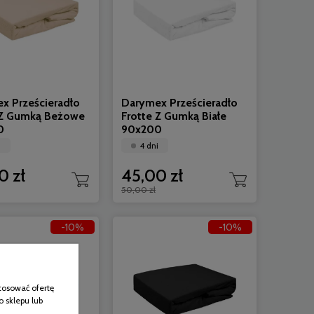
x Prześcieradło
Darymex Prześcieradło
 Z Gumką Beżowe
Frotte Z Gumką Białe
0
90x200
i
4 dni
0 zł
45,00 zł
50,00 zł
-10%
-10%
tosować ofertę
o sklepu lub