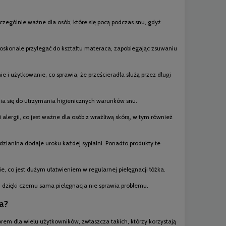
czególnie ważne dla osób, które się pocą podczas snu, gdyż
oskonale przylegać do kształtu materaca, zapobiegając zsuwaniu
ie i użytkowanie, co sprawia, że prześcieradła służą przez długi
ynia się do utrzymania higienicznych warunków snu.
 alergii, co jest ważne dla osób z wrażliwą skórą, w tym również
dzianina dodaje uroku każdej sypialni. Ponadto produkty te
, co jest dużym ułatwieniem w regularnej pielęgnacji łóżka.
 dzięki czemu sama pielęgnacja nie sprawia problemu.
a?
em dla wielu użytkowników, zwłaszcza takich, którzy korzystają