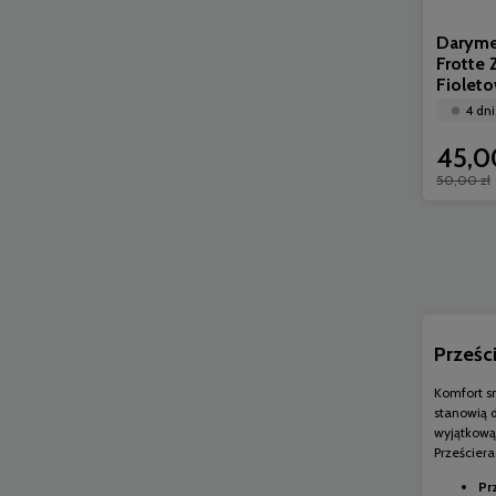
Daryme
Frotte
Fiolet
4 dni
45,0
50,00 zł
Prześc
Komfort s
stanowią d
wyjątkową
Prześcier
Pr