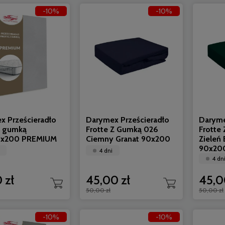
-10%
-10%
x Prześcieradło
Darymex Prześcieradło
Daryme
z gumką
Frotte Z Gumką 026
Frotte
0x200 PREMIUM
Ciemny Granat 90x200
Zieleń
90x20
4 dni
4 dn
 zł
45,00 zł
45,0
50,00 zł
50,00 zł
-10%
-10%