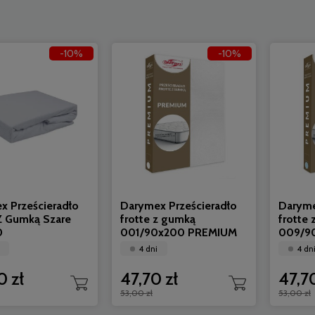
-10%
-10%
x Prześcieradło
Darymex Prześcieradło
Daryme
 Z Gumką Szare
frotte z gumką
frotte
0
001/90x200 PREMIUM
009/9
4 dni
4 dn
0 zł
47,70 zł
47,70
53,00 zł
53,00 zł