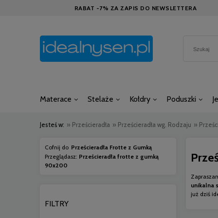
RABAT -7% ZA ZAPIS DO NEWSLETTERA
Materace
Stelaże
Kołdry
Poduszki
J
Jesteś w:
»
Prześcieradła
»
Prześcieradła wg. Rodzaju
»
Prześc
Cofnij do
Prześcieradła Frotte z Gumką
Prze
Przeglądasz:
Prześcieradła frotte z gumką
90x200
Zapraszam
unikalna 
już dziś i
FILTRY