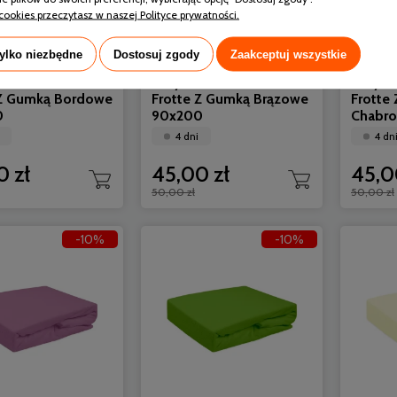
cookies przeczytasz w naszej Polityce prywatności.
tylko niezbędne
Dostosuj zgody
Zaakceptuj wszystkie
x Prześcieradło
Darymex Prześcieradło
Daryme
 Z Gumką Bordowe
Frotte Z Gumką Brązowe
Frotte
0
90x200
Chabr
4 dni
4 dn
0 zł
45,00 zł
45,0
50,00 zł
50,00 zł
-10%
-10%