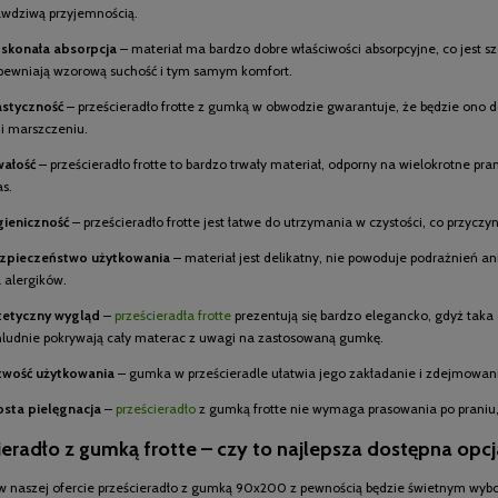
awdziwą przyjemnością.
skonała absorpcja
– materiał ma bardzo dobre właściwości absorpcyjne, co jest sz
pewniają wzorową suchość i tym samym komfort.
astyczność
– prześcieradło frotte z gumką w obwodzie gwarantuje, że będzie ono d
 i marszczeniu.
wałość
– prześcieradło frotte to bardzo trwały materiał, odporny na wielokrotne pran
as.
gieniczność
– prześcieradło frotte jest łatwe do utrzymania w czystości, co przycz
zpieczeństwo użytkowania
– materiał jest delikatny, nie powoduje podrażnień ani
a alergików.
tetyczny wygląd
–
prześcieradła frotte
prezentują się bardzo elegancko, gdyż taka 
hludnie pokrywają cały materac z uwagi na zastosowaną gumkę.
twość użytkowania
– gumka w prześcieradle ułatwia jego zakładanie i zdejmowanie
osta pielęgnacja
–
prześcieradło
z gumką frotte nie wymaga prasowania po praniu,
ieradło z gumką frotte – czy to najlepsza dostępna opcj
w naszej ofercie prześcieradło z gumką 90x200 z pewnością będzie świetnym wybor