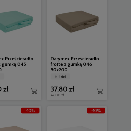
x Prześcieradło
Darymex Prześcieradło
 z gumką 045
frotte z gumką 046
0
90x200
i
4 dni
 zł
37,80 zł
42,00 zł
-10%
-10%