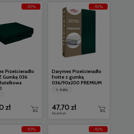
-10%
-10%
x Prześcieradło
Darymex Prześcieradło
 Z Gumką 036
frotte z gumką
 Butelkowa
036/90x200 PREMIUM
0
4 dni
i
0 zł
47,70 zł
53,00 zł
-10%
-10%