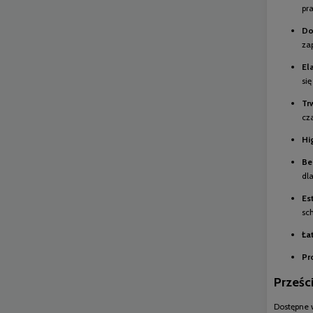
pr
Do
za
El
się
Tr
cz
Hi
Be
dl
Es
sc
Ła
Pr
Prześc
Dostępne 