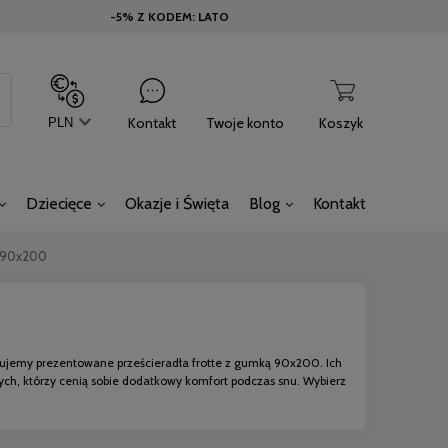
-5% Z KODEM: LATO
Kontakt
Twoje konto
Koszyk
Dziecięce
Okazje i Święta
Blog
Kontakt
ą 90x200
erujemy prezentowane prześcieradła frotte z gumką 90x200. Ich
 tych, którzy cenią sobie dodatkowy komfort podczas snu. Wybierz