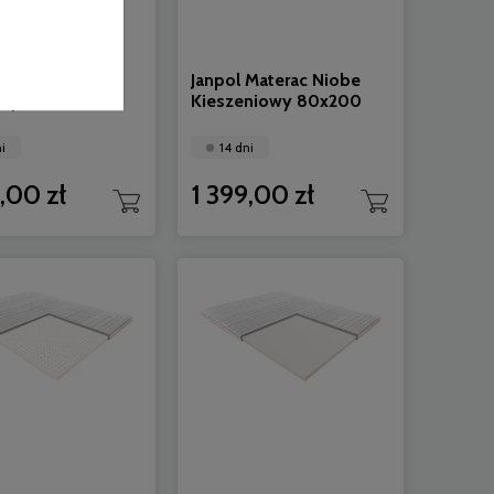
 Materac Metis
Janpol Materac Niobe
owy 80x200
Kieszeniowy 80x200
i
14 dni
,00 zł
1 399,00 zł