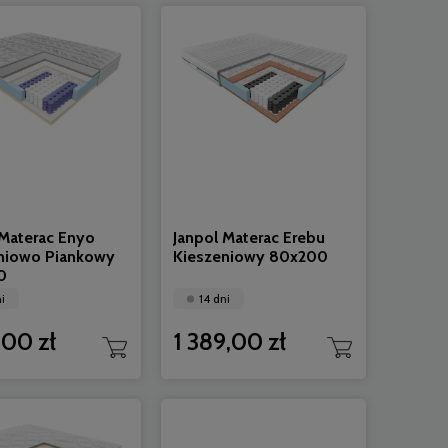
 Materac Enyo
Janpol Materac Erebu
niowo Piankowy
Kieszeniowy 80x200
0
i
14 dni
,00 zł
1 389,00 zł