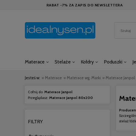
RABAT -7% ZA ZAPIS DO NEWSLETTERA
Materace
Stelaże
Kołdry
Poduszki
J
Jesteś w:
»
Materace
»
Materace wg. Marki
»
Materace Janpol
Cofnij do
Materace Janpol
Mate
Przeglądasz:
Materace Janpol 80x200
Producent
Szczególn
FILTRY
stelaż łó