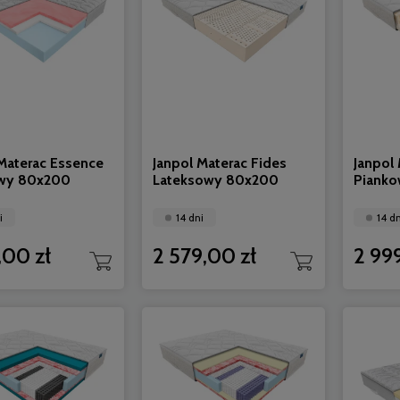
 Materac Essence
Janpol Materac Fides
Janpol
wy 80x200
Lateksowy 80x200
Piank
i
14 dni
14 dn
,00 zł
2 579,00 zł
2 99