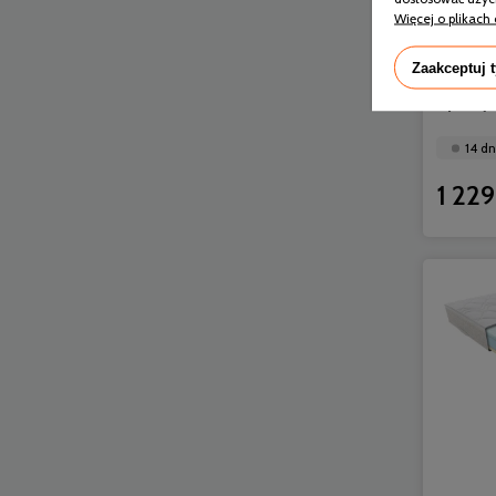
Więcej o plikach 
Zaakceptuj 
Janpol 
Spręży
14 dn
1 229