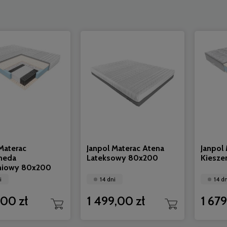
Materac
Janpol Materac Atena
Janpol
meda
Lateksowy 80x200
Kiesze
niowy 80x200
i
14 dni
14 dn
,00 zł
1 499,00 zł
1 679