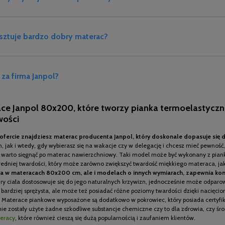
osztuje bardzo dobry materac?
 za firma Janpol?
ce Janpol 80x200, które tworzy pianka termoelastyczna
wości
ofercie znajdziesz materac producenta Janpol, który doskonale dopasuje się d
 jak i wtedy, gdy wybierasz się na wakacje czy w delegację i chcesz mieć pewnoś
 warto sięgnąć po materac nawierzchniowy. Taki model może być wykonany z piank
redniej twardości, który może zarówno zwiększyć twardość miękkiego materaca, jak
 w materacach 80x200 cm, ale i modelach o innych wymiarach, zapewnia kom
ry ciała dostosowuje się do jego naturalnych krzywizn, jednocześnie może odparow
 bardziej sprężysta, ale może też posiadać różne poziomy twardości dzięki nacięci
 Materace piankowe wyposażone są dodatkowo w pokrowiec, który posiada certyfik
nie zostały użyte żadne szkodliwe substancje chemiczne czy to dla zdrowia, czy śro
eracy
, które również cieszą się dużą popularnością i zaufaniem klientów.