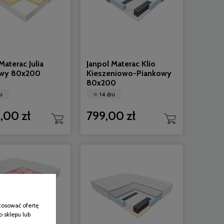
Materac Julia
Janpol Materac Klio
owy 80x200
Kieszeniowo-Piankowy
80x200
i
14 dni
,00 zł
799,00 zł
tosować ofertę
o sklepu lub