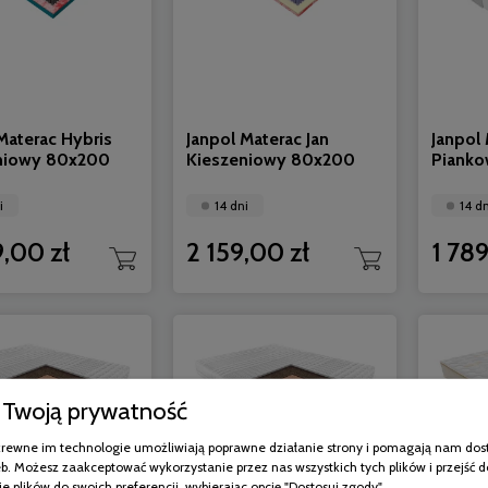
Materac Hybris
Janpol Materac Jan
Janpol 
niowy 80x200
Kieszeniowy 80x200
Piank
i
14 dni
14 dn
,00 zł
2 159,00 zł
1 789
Twoją prywatność
pokrewne im technologie umożliwiają poprawne działanie strony i pomagają nam dos
b. Możesz zaakceptować wykorzystanie przez nas wszystkich tych plików i przejść d
e plików do swoich preferencji, wybierając opcję "Dostosuj zgody".