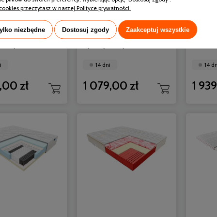
cookies przeczytasz w naszej Polityce prywatności.
tylko niezbędne
Dostosuj zgody
Zaakceptuj wszystkie
Materac Kronos
Janpol Materac Kronos
Janpol
nowy 80x180
Sprężynowy 80x200
Piank
i
14 dni
14 dn
,00 zł
1 079,00 zł
1 939