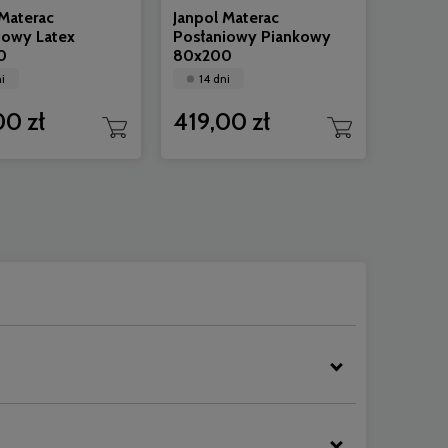
 Materac
Janpol Materac
iowy Latex
Posłaniowy Piankowy
0
80x200
i
14 dni
00 zł
419,00 zł