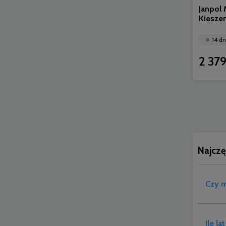
Janpol 
Kiesze
14 dn
2 379
Najczę
Czy m
Ile l