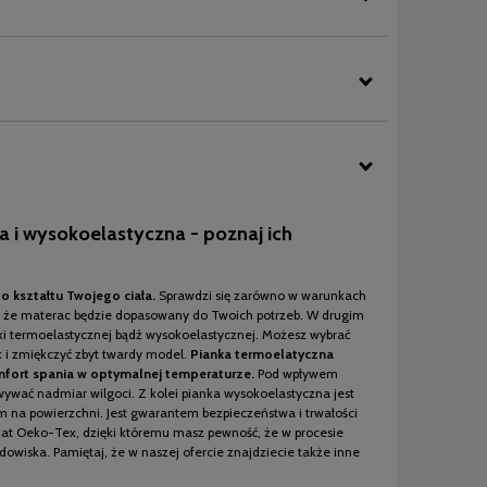
 i wysokoelastyczna - poznaj ich
o kształtu Twojego ciała.
Sprawdzi się zarówno w warunkach
ć, że materac będzie dopasowany do Twoich potrzeb. W drugim
i termoelastycznej bądź wysokoelastycznej. Możesz wybrać
 i zmiękczyć zbyt twardy model.
Pianka termoelatyczna
fort spania w optymalnej temperaturze.
Pod wpływem
ywać nadmiar wilgoci. Z kolei pianka wysokoelastyczna jest
om na powierzchni. Jest gwarantem bezpieczeństwa i trwałości
at Oeko-Tex, dzięki któremu masz pewność, że w procesie
dowiska. Pamiętaj, że w naszej ofercie znajdziecie także inne