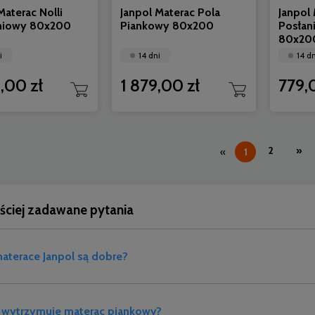
Materac Nolli
Janpol Materac Pola
Janpol
niowy 80x200
Piankowy 80x200
Posłan
80x20
i
14 dni
14 dn
,00 zł
1 879,00 zł
779,
2
»
«
1
ściej zadawane pytania
aterace Janpol są dobre?
at wytrzymuje materac piankowy?