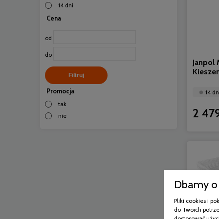
14 dni
Cena
od
do
Janpol 
Kiesze
Filtruj
Promocja
14 dn
tak
2 479
nie
Dbamy o 
Pliki cookies i 
do Twoich potrze
dostosować użyci