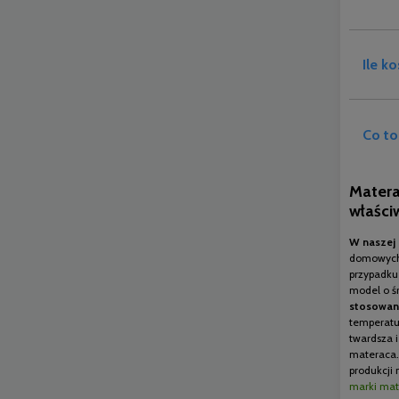
Ile k
Co to
Matera
właści
W naszej 
domowych,
przypadku
model o ś
stosowana
temperatu
twardsza i
materaca.
produkcji 
marki mat