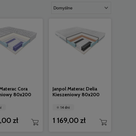
 Materac Cora
Janpol Materac Delia
niowy 80x200
Kieszeniowy 80x200
i
14 dni
,00 zł
1 169,00 zł