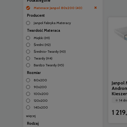
Podkategorie
Materace Janpol 80x200
(40)
Producent
Janpol Fabryka Materacy
Twardość Materaca
Miękki (H1)
Średni (H2)
Średnio-Twardy (H3)
Twardy (H4)
Bardzo Twardy (H5)
Rozmiar
80x200
Janpol 
90x200
Andro
Kiesze
100x200
14 dn
120x200
140x200
1 219
więcej
Rodzaj