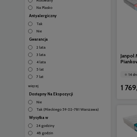
Rolowany
Na Płasko
Antyalergiczny
Tak
Nie
Gwarancja
2 lata
3 lata
Janpol
Pianko
4 lata
5 lat
14 dn
7 lat
1 769
więcej
Dostępny Na Ekspozycji
Nie
Tak (Pileckiego 59 02-781 Warszawa)
Wysyłka w
24 godziny
48 godzin