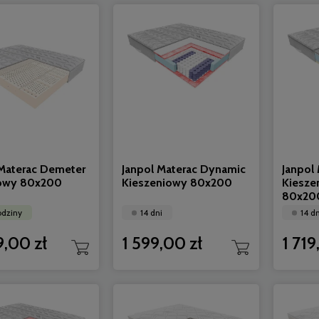
 Materac Demeter
Janpol Materac Dynamic
Janpol
owy 80x200
Kieszeniowy 80x200
Kiesze
80x20
odziny
14 dni
14 dn
9,00 zł
1 599,00 zł
1 719