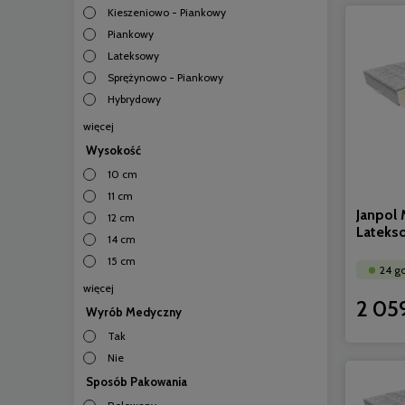
Kieszeniowo - Piankowy
Piankowy
Lateksowy
Sprężynowo - Piankowy
Hybrydowy
więcej
Wysokość
10 cm
11 cm
Janpol
12 cm
Lateks
14 cm
15 cm
24 g
więcej
2 05
Wyrób Medyczny
Tak
Nie
Sposób Pakowania