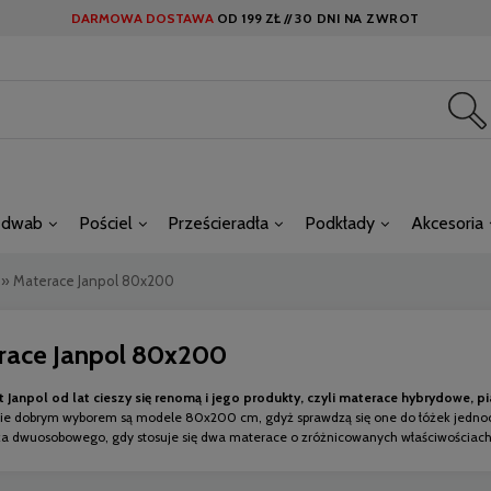
DARMOWA DOSTAWA
OD
199 ZŁ //
30 DNI NA ZWROT
edwab
Pościel
Prześcieradła
Podkłady
Akcesoria
»
Materace Janpol 80x200
race Janpol 80x200
 Janpol od lat cieszy się renomą i jego produkty, czyli materace hybrydowe, p
ie dobrym wyborem są modele 80x200 cm, gdyż sprawdzą się one do łóżek jedno
żka dwuosobowego, gdy stosuje się dwa materace o zróżnicowanych właściwościach