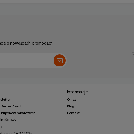
acje o nowościach, promocjach i
Informacje
sletter
O nas
 Dni na Zwrot
Blog
 z kuponów rabatowych
Kontakt
alnościowy
ia
klepu od 14.07.2026