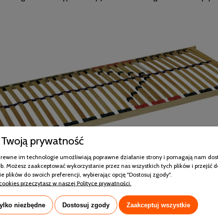
Twoją prywatność
pokrewne im technologie umożliwiają poprawne działanie strony i pomagają nam dos
b. Możesz zaakceptować wykorzystanie przez nas wszystkich tych plików i przejść d
e plików do swoich preferencji, wybierając opcję "Dostosuj zgody".
cookies przeczytasz w naszej Polityce prywatności.
laż do materaca i zapewnij jego lepszą wen
tylko niezbędne
Dostosuj zgody
Zaakceptuj wszystkie