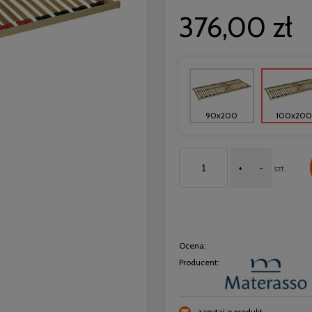
376,00 zł
90x200
100x200
+
-
szt.
Ocena:
Producent:
zapytaj o produkt