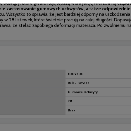
odstępy, które gwarantują lepszą wentylację wierzchniej części m
nie zastosowanie gumowych uchwytów, a także odpowiednie 
cu.
Wszystko to sprawia, że jest bardziej odporny na uszkodzenia 
 w 28 listewek, które świetnie pracują na całej długości. Dopa
rawia, że stelaż zapobiega deformacji materaca. Po zwolnieniu n
100x200
Buk + Brzoza
Gumowe Uchwyty
28
Brak