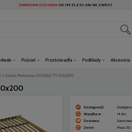
DARMOWA DOSTAWA
OD
199 ZŁ //
30 DNI NA ZWROT
edwab
Pościel
Prześcieradła
Podkłady
Akcesoria
0
»
Stelaż Materasso DOUBLE T5 100x200
100x200
Dostępność:
Dostępna 
Wysyłka w:
14 dni
Dostawa:
Darmow
Zwrot:
Masz 30 