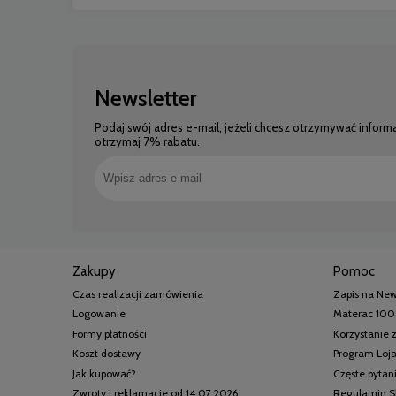
Newsletter
Podaj swój adres e-mail, jeżeli chcesz otrzymywać inform
otrzymaj 7% rabatu.
Zakupy
Pomoc
Czas realizacji zamówienia
Zapis na New
Logowanie
Materac 100
Formy płatności
Korzystanie
Koszt dostawy
Program Loj
Jak kupować?
Częste pytan
Zwroty i reklamacje od 14.07.2026
Regulamin S