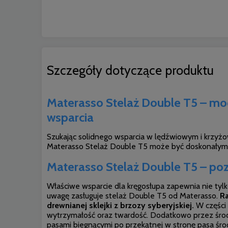
Szczegóły dotyczące produktu
Materasso Stelaż Double T5 – mo
wsparcia
Szukając solidnego wsparcia w lędźwiowym i krzyżo
Materasso Stelaż Double T5 może być doskonałym 
Materasso Stelaż Double T5 – p
Właściwe wsparcie dla kręgosłupa zapewnia nie tylko
uwagę zasługuje stelaż Double T5 od Materasso.
Ra
drewnianej sklejki z brzozy syberyjskiej.
W części 
wytrzymałość oraz twardość. Dodatkowo przez środ
pasami biegnącymi po przekątnej w stronę pasa ś