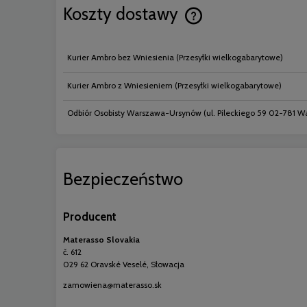
Koszty dostawy
Cena nie zawiera ewentual
Kurier Ambro bez Wniesienia
(Przesyłki wielkogabarytowe)
płatności
Kurier Ambro z Wniesieniem
(Przesyłki wielkogabarytowe)
Odbiór Osobisty Warszawa-Ursynów
(ul. Pileckiego 59 02-781 
Bezpieczeństwo
Producent
Materasso Slovakia
č. 612
029 62 Oravské Veselé, Słowacja
zamowiena@materasso.sk