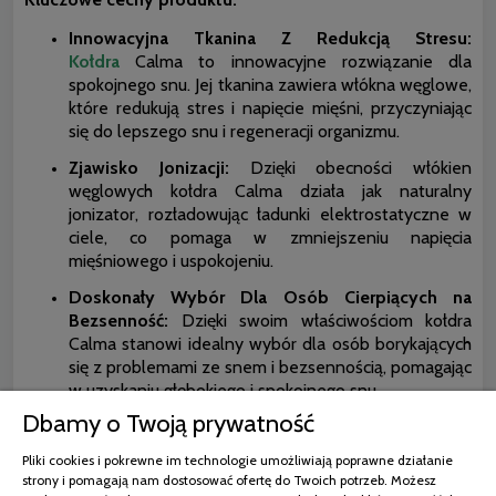
Innowacyjna Tkanina Z Redukcją Stresu:
Kołdra
Calma to innowacyjne rozwiązanie dla
spokojnego snu. Jej tkanina zawiera włókna węglowe,
które redukują stres i napięcie mięśni, przyczyniając
się do lepszego snu i regeneracji organizmu.
Zjawisko Jonizacji:
Dzięki obecności włókien
węglowych kołdra Calma działa jak naturalny
jonizator, rozładowując ładunki elektrostatyczne w
ciele, co pomaga w zmniejszeniu napięcia
mięśniowego i uspokojeniu.
Doskonały Wybór Dla Osób Cierpiących na
Bezsenność:
Dzięki swoim właściwościom kołdra
Calma stanowi idealny wybór dla osób borykających
się z problemami ze snem i bezsennością, pomagając
w uzyskaniu głębokiego i spokojnego snu.
Dbamy o Twoją prywatność
Trwałość i Wygoda:
Wykonana z lekkiej mikrofibry
kołdra zachowuje swój pierwotny kształt na długo,
Pliki cookies i pokrewne im technologie umożliwiają poprawne działanie
zapewniając komfort użytkowania i regenerację
strony i pomagają nam dostosować ofertę do Twoich potrzeb. Możesz