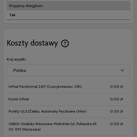
Przyjazny Alergikom
Tak
Koszty dostawy
Cena nie zawiera ewentualnych koszt
płatności
Kraj wysyłki:
InPost Paczkomat 24/7
(Czas przewozu: 24h)
0,00 zł
Kurier InPost
0,00 zł
Punkty GLS
(Żabka, Automaty Paczkowe Orlen)
0,00 zł
Odbiór Osobisty Warszawa-Mokotów
(ul. Puławska 69
0,00 zł
02-595 Warszawa)