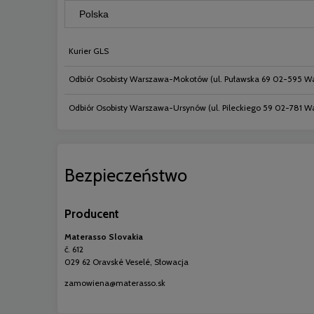
Kurier GLS
Odbiór Osobisty Warszawa-Mokotów
(ul. Puławska 69 02-595 W
Odbiór Osobisty Warszawa-Ursynów
(ul. Pileckiego 59 02-781 
Bezpieczeństwo
Producent
Materasso Slovakia
č. 612
029 62 Oravské Veselé, Słowacja
zamowiena@materasso.sk