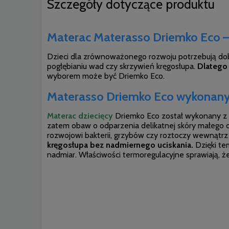
Szczegóły dotyczące produktu
Materac Materasso Driemko Eco – 
Dzieci dla zrównoważonego rozwoju potrzebują dobre
pogłębianiu wad czy skrzywień kręgosłupa.
Dlatego 
wyborem może być Driemko Eco.
Materasso Driemko Eco wykonany z
Materac dziecięcy
Driemko Eco został wykonany z p
zatem obaw o odparzenia delikatnej skóry małego dz
rozwojowi bakterii, grzybów czy roztoczy wewnątrz 
kręgosłupa bez nadmiernego uciskania.
Dzięki te
nadmiar. Właściwości termoregulacyjne sprawiają, ż