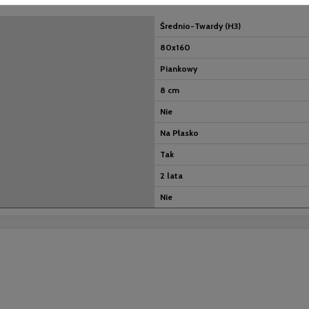
Średnio-Twardy (H3)
80x160
Piankowy
8 cm
Nie
Na Płasko
Tak
2 lata
Nie
nych kosztów