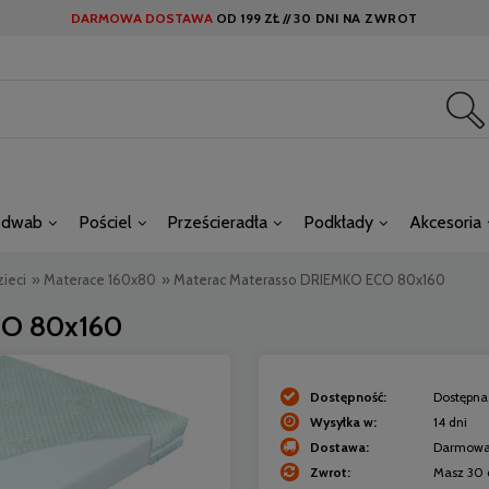
DARMOWA DOSTAWA
OD
199 ZŁ //
30 DNI NA ZWROT
edwab
Pościel
Prześcieradła
Podkłady
Akcesoria
ieci
»
Materace 160x80
»
Materac Materasso DRIEMKO ECO 80x160
CO 80x160
Dostępność:
Dostępna 
Wysyłka w:
14 dni
Dostawa:
Darmow
Zwrot:
Masz 30 