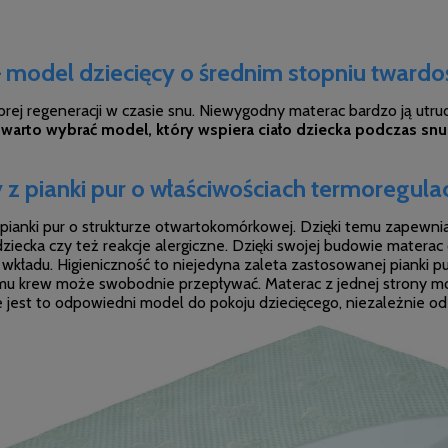
model dziecięcy o średnim stopniu twardo
j regeneracji w czasie snu. Niewygodny materac bardzo ją utrudn
warto wybrać model, który wspiera ciało dziecka podczas snu
 pianki pur o właściwościach termoregulac
ianki pur o strukturze otwartokomórkowej. Dzięki temu zapewnia
iecka czy też reakcje alergiczne. Dzięki swojej budowie materac 
wkładu. Higieniczność to niejedyna zaleta zastosowanej pianki pu
mu krew może swobodnie przepływać. Materac z jednej strony mo
e jest to odpowiedni model do pokoju dziecięcego, niezależnie od