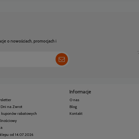
acje o nowościach, promocjach i
Informacje
sletter
O nas
 Dni na Zwrot
Blog
 z kuponów rabatowych
Kontakt
alnościowy
ia
klepu od 14.07.2026