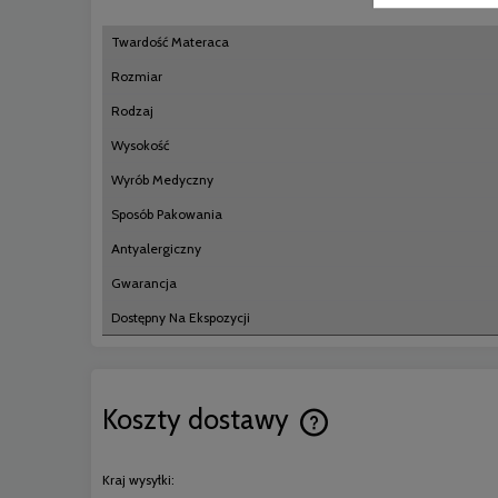
Twardość Materaca
Rozmiar
Rodzaj
Wysokość
Wyrób Medyczny
Sposób Pakowania
Antyalergiczny
Gwarancja
Dostępny Na Ekspozycji
Koszty dostawy
Cena nie zawiera ewentual
Kraj wysyłki:
płatności