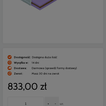
Dostępność:
Dostępna duża ilość
Wysyłka w:
14 dni
Dostawa:
Darmowa
(sprawdź formy dostawy)
Zwrot:
Masz 30 dni na zwrot
833,00 zł
+
-
szt.