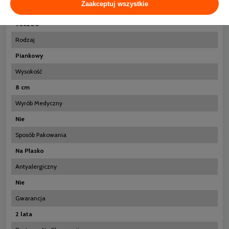
Zaakceptuj wszystkie
Rozmiar
90x200
Rodzaj
Piankowy
Wysokość
8 cm
Wyrób Medyczny
Nie
Sposób Pakowania
Na Płasko
Antyalergiczny
Nie
Gwarancja
2 lata