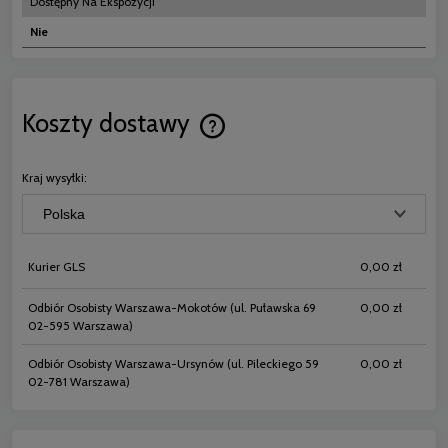
Dostępny Na Ekspozycji
Nie
Koszty dostawy
Cena nie zawiera ewentualnych koszt
płatności
Kraj wysyłki:
Kurier GLS
0,00 zł
Odbiór Osobisty Warszawa-Mokotów
(ul. Puławska 69
0,00 zł
02-595 Warszawa)
Odbiór Osobisty Warszawa-Ursynów
(ul. Pileckiego 59
0,00 zł
02-781 Warszawa)