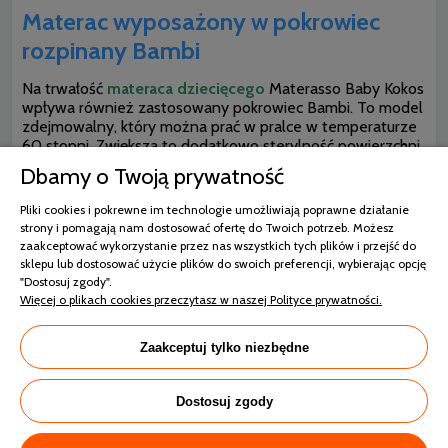
Materac wyposażony w pokrowiec
rozpinany Bambi
Na trwałość
materaca dziecięcego
Materasso Baby Kokos
wpływa również zastosowany pokrowiec Bambi. To model
zdejmowalny, który można prać w pralce w temperaturze
60 stopni. Zwiększa to dodatkowo sterylność powierzchni
spania.
Warto wiedzieć, że w takiej temperaturze giną
Dbamy o Twoją prywatność
roztocza, a także bakterie. Pokrowiec posiada zamek
dla łatwego zakładania i zdejmowania.
Jego pikowana
Pliki cookies i pokrewne im technologie umożliwiają poprawne działanie
struktura pięknie się prezentuje, a jednocześnie zwiększa
strony i pomagają nam dostosować ofertę do Twoich potrzeb. Możesz
wygodę powierzchni spania. Każde dziecko na takim
zaakceptować wykorzystanie przez nas wszystkich tych plików i przejść do
materacu bardzo dobrze się wyśpi. Będzie wspierać
sklepu lub dostosować użycie plików do swoich preferencji, wybierając opcję
prawidłowy rozwój kostny oraz pracę układu krążenia.
"Dostosuj zgody".
Dzięki temu krew będzie swobodnie przepływać i
Więcej o plikach cookies przeczytasz w naszej Polityce prywatności.
dotleniać w czasie snu mózg i wszystkie komórki ciała.
Zaakceptuj tylko niezbędne
Dostosuj zgody
Dane techniczne