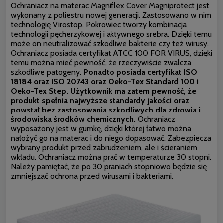
Ochraniacz na materac Magniflex Cover Magniprotect jest
wykonany z poliestru nowej generacji. Zastosowano w nim
technologię Virostop. Pokrowiec tworzy kombinacja
technologii pęcherzykowej i aktywnego srebra. Dzięki temu
może on neutralizować szkodliwe bakterie czy też wirusy.
Ochraniacz posiada certyfikat ATCC 100 FOR VIRUS, dzięki
temu można mieć pewność, że rzeczywiście zwalcza
szkodliwe patogeny.
Ponadto posiada certyfikat ISO
18184 oraz ISO 20743 oraz Oeko-Tex Standard 100 i
Oeko-Tex Step. Użytkownik ma zatem pewność, że
produkt spełnia najwyższe standardy jakości oraz
powstał bez zastosowania szkodliwych dla zdrowia i
środowiska środków chemicznych.
Ochraniacz
wyposażony jest w gumkę, dzięki której łatwo można
nałożyć go na materac i do niego dopasować. Zabezpiecza
wybrany produkt przed zabrudzeniem, ale i ścieraniem
wkładu. Ochraniacz można prać w temperaturze 30 stopni.
Należy pamiętać, że po 30 praniach stopniowo będzie się
zmniejszać ochrona przed wirusami i bakteriami.