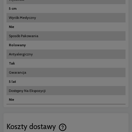
5 cm
Wyrób Medyczny
Nie
Sposób Pakowania
Rolowany
Antyalergiczny
Tak
Gwarancja
5 lat
Dostępny Na Ekspozycji
Nie
Koszty dostawy
Cena nie zawiera ewentualnych koszt