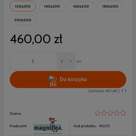
120x200
140x200
160x200
180x200
200x200
460,00 zł
+
-
szt.
Do koszyka
Zyskujesz
460
pkt [
?
]
Ocena:
Producent:
Kod produktu:
MG173