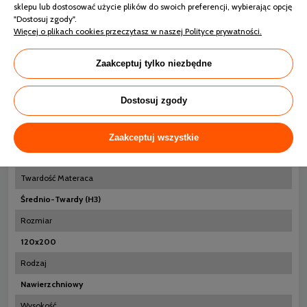
sklepu lub dostosować użycie plików do swoich preferencji, wybierając opcję
"Dostosuj zgody".
Więcej o plikach cookies przeczytasz w naszej Polityce prywatności.
Dane techniczne
Zaakceptuj tylko niezbędne
Rozmiar
Dostosuj zgody
120x200
Matateriał poszycia
Zaakceptuj wszystkie
100% poliester
Twardość Materaca
Średnio-Twardy (H3)
Rozmiar
120x200
Rodzaj
Nawierzchniowy
Wysokość