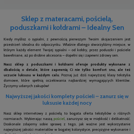
Sklep z materacami, pościelą,
poduszkami i kołdrami – Idealny Sen
Kiedy myślisz o sypialni, z pewnością pierwszym Twoim skojarzeniem jest
przestrzeń idealna do odpoczynku. Właśnie dlatego stworzyliśmy miejsce, w
którym każdy element Twojej sypialni – od kołdry, przez poduszki i pościele
bawełniane, aż po drobne akcesoria – dopełni się i zapewni zdrowy sen.
Nasz sklep z poduszkami i kołdrami oferuje produkty wykonane z
dbałością o detale, które zapewnią Ci nie tylko komfort snu, ale też
uczucie luksusu w każdym calu
. Poznaj już dziś najwyższej klasy tekstylia
domowe, które spełnią oczekiwania najbardziej wymagających klientów.
Życzymy udanych zakupów!
Najwyższej jakości komplety pościeli – zanurz się w
luksusie każdej nocy
Nasz sklep internetowy z pościelą to bogata oferta tekstyliów o różnych
rozmiarach. Wybierając naszą
pościel
, zanurzysz się w miękkość i delikatność.
Doskonale zdajemy sobie sprawę z tego, jak ważne jest wykorzystanie
najwyższej jakości materiałów w bogatej kolorystyce, precyzyjne wykonanie i