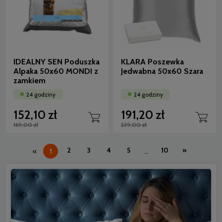
IDEALNY SEN Poduszka
KLARA Poszewka
Alpaka 50x60 MONDI z
Jedwabna 50x60 Szara
zamkiem
24 godziny
24 godziny
152,10 zł
191,20 zł
169,00 zł
239,00 zł
2
3
4
5
10
»
«
1
...