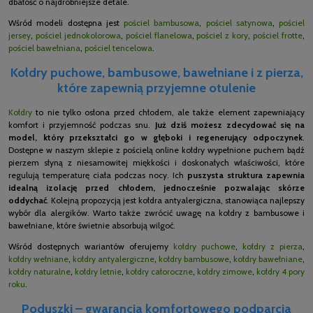
dbałość o najdrobniejsze detale.
Wśród modeli dostępna jest
pościel bambusowa
,
pościel satynowa
,
pościel
jersey
,
pościel jednokolorowa
,
pościel flanelowa
,
pościel z kory
,
pościel frotte
,
pościel bawełniana
,
pościel tencelowa
.
Kołdry puchowe, bambusowe, bawełniane i z pierza,
które zapewnią przyjemne otulenie
Kołdry
to nie tylko osłona przed chłodem, ale także element zapewniający
komfort i przyjemność podczas snu.
Już dziś możesz zdecydować się na
model, który przekształci go w głęboki i regenerujący odpoczynek
.
Dostępne w naszym sklepie z pościelą online kołdry wypełnione puchem bądź
pierzem słyną z niesamowitej miękkości i doskonałych właściwości, które
regulują temperaturę ciała podczas nocy. Ich
puszysta struktura zapewnia
idealną izolację przed chłodem, jednocześnie pozwalając skórze
oddychać
. Kolejną propozycją jest kołdra antyalergiczna, stanowiąca najlepszy
wybór dla alergików. Warto także zwrócić uwagę na kołdry z bambusowe i
bawełniane, które świetnie absorbują wilgoć.
Wśród dostępnych wariantów oferujemy
kołdry puchowe
,
kołdry z pierza
,
kołdry wełniane
,
kołdry antyalergiczne
,
kołdry bambusowe
,
kołdry bawełniane
,
kołdry naturalne
,
kołdry letnie
,
kołdry całoroczne
,
kołdry zimowe
,
kołdry 4 pory
roku
.
Poduszki – gwarancja komfortowego podparcia