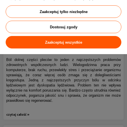
Zaakceptuj tylko niezbędne
Dostosuj zgody
Ból kręgosłupa piersiowego i dyskopatia lędźwiowa – jak
Zaakceptuj wszystkie
0
spać bez bólu?
Ból dolnej części pleców to jeden z najczęstszych problemów
zdrowotnych współczesnych ludzi. Wielogodzinna praca przy
komputerze, brak ruchu, przewlekły stres i przeciążanie organizmu
sprawiają, że coraz więcej osób zmaga się z dolegliwościami
kręgosłupa. Jedną z najczęstszych przyczyn bólu w odcinku
lędźwiowym jest dyskopatia lędźwiowa. Problem ten nie wpływa
wyłącznie na komfort poruszania się. Bardzo często utrudnia również
odpoczynek, pogarsza jakość snu i sprawia, że organizm nie może
prawidłowo się regenerować.
czytaj całość »