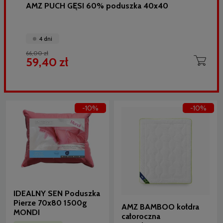
AMZ PUCH GĘSI 60% poduszka 40x40
4 dni
66,00 zł
59,40 zł
-10%
-10%
IDEALNY SEN Poduszka
Pierze 70x80 1500g
AMZ BAMBOO kołdra
MONDI
całoroczna