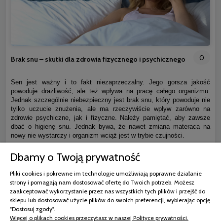
0
Brak snu – skutki dla zdrowia fizycznego i psychicznego
Sen jest ważny i to fakt niezaprzeczalny. Jego gorsza jakość
powoduje drażliwość, ale też wpływa na pracę całego organizmu.
Jednak szczególnie niebezpieczny jest brak snu, który powoduje nie
tylko uczucie znużenia, ale ma rzeczywiście wpływ zarówno na
zdrowie psychiczne, jak i fizyczne. Należy pamiętać, aby zawsze
dbać o higienę snu. Jednak bywa, że nawet zmiana materaca na
nowy nie wystarczy i organizm wciąż jest w trybie czujności.
Dbamy o Twoją prywatność
czytaj całość »
Pliki cookies i pokrewne im technologie umożliwiają poprawne działanie
strony i pomagają nam dostosować ofertę do Twoich potrzeb. Możesz
zaakceptować wykorzystanie przez nas wszystkich tych plików i przejść do
sklepu lub dostosować użycie plików do swoich preferencji, wybierając opcję
"Dostosuj zgody".
Więcej o plikach cookies przeczytasz w naszej Polityce prywatności.