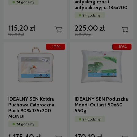
antyalergiczna i
24 godziny
antybakteryjna 135x200
24 godziny
115,20 zł
225,00 zł
128,00 zł
250,00 zł
-10%
-10%
IDEALNY SEN Kołdra
IDEALNY SEN Poduszka
Puchowa Całoroczna
Mondi Outlast 50x60
Puch 90% 135x200
550g
MONDI
24 godziny
24 godziny
1 175,40 zł
170,10 zł