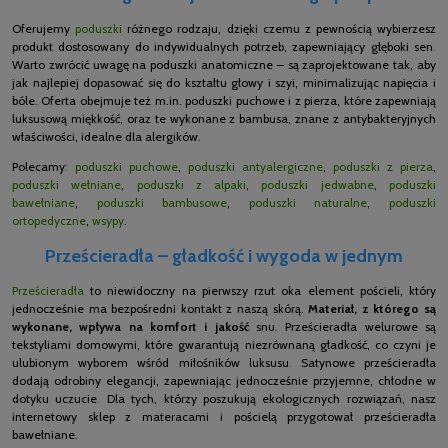
Oferujemy
poduszki
różnego rodzaju, dzięki czemu z pewnością wybierzesz
produkt dostosowany do indywidualnych potrzeb, zapewniający głęboki sen.
Warto zwrócić uwagę na poduszki anatomiczne – są zaprojektowane tak, aby
jak najlepiej dopasować się do kształtu głowy i szyi, minimalizując napięcia i
bóle. Oferta obejmuje też m.in. poduszki puchowe i z pierza, które zapewniają
luksusową miękkość, oraz te wykonane z bambusa, znane z antybakteryjnych
właściwości, idealne dla alergików.
Polecamy:
poduszki puchowe
,
poduszki antyalergiczne
,
poduszki z pierza
,
poduszki wełniane
,
poduszki z alpaki
,
poduszki jedwabne
,
poduszki
bawełniane
,
poduszki bambusowe
,
poduszki naturalne
,
poduszki
ortopedyczne
,
wsypy
.
Prześcieradła – gładkość i wygoda w jednym
Prześcieradła
to niewidoczny na pierwszy rzut oka element pościeli, który
jednocześnie ma bezpośredni kontakt z naszą skórą.
Materiał, z którego są
wykonane, wpływa na komfort i jakość
snu. Prześcieradła welurowe są
tekstyliami domowymi, które gwarantują niezrównaną gładkość, co czyni je
ulubionym wyborem wśród miłośników luksusu. Satynowe prześcieradła
dodają odrobiny elegancji, zapewniając jednocześnie przyjemne, chłodne w
dotyku uczucie. Dla tych, którzy poszukują ekologicznych rozwiązań, nasz
internetowy sklep z materacami i pościelą przygotował prześcieradła
bawełniane.