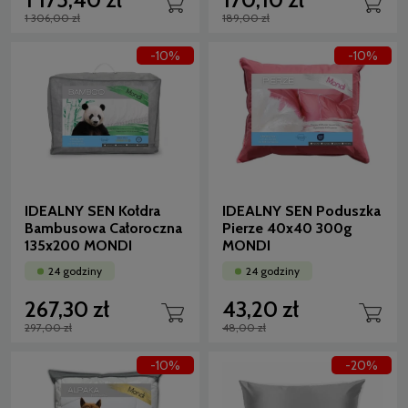
1 306,00 zł
189,00 zł
-10%
-10%
IDEALNY SEN Kołdra
IDEALNY SEN Poduszka
Bambusowa Całoroczna
Pierze 40x40 300g
135x200 MONDI
MONDI
24 godziny
24 godziny
267,30 zł
43,20 zł
297,00 zł
48,00 zł
-10%
-20%