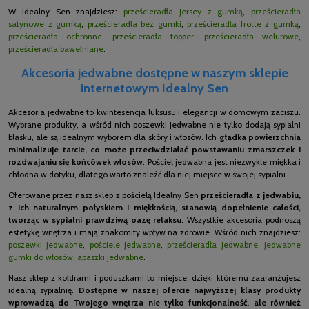
W Idealny Sen znajdziesz:
prześcieradła jersey z gumką
,
prześcieradła
satynowe z gumką
,
prześcieradła bez gumki
,
prześcieradła frotte z gumką
,
prześcieradła ochronne
,
prześcieradła topper
,
prześcieradła welurowe
,
prześcieradła bawełniane
.
Akcesoria jedwabne dostępne w naszym sklepie
internetowym Idealny Sen
Akcesoria jedwabne to kwintesencja luksusu i elegancji w domowym zaciszu.
Wybrane produkty, a wśród nich poszewki jedwabne nie tylko dodają sypialni
blasku, ale są idealnym wyborem dla skóry i włosów. Ich
gładka powierzchnia
minimalizuje tarcie, co może przeciwdziałać powstawaniu zmarszczek i
rozdwajaniu się końcówek włosów
. Pościel jedwabna jest niezwykle miękka i
chłodna w dotyku, dlatego warto znaleźć dla niej miejsce w swojej sypialni.
Oferowane przez nasz sklep z pościelą Idealny Sen
prześcieradła z jedwabiu,
z ich naturalnym połyskiem i miękkością, stanowią dopełnienie całości,
tworząc w sypialni prawdziwą oazę relaksu
. Wszystkie akcesoria podnoszą
estetykę wnętrza i mają znakomity wpływ na zdrowie. Wśród nich znajdziesz:
poszewki jedwabne
,
pościele jedwabne
,
prześcieradła jedwabne
,
jedwabne
gumki do włosów
,
apaszki jedwabne
.
Nasz sklep z kołdrami i poduszkami to miejsce, dzięki któremu zaaranżujesz
idealną sypialnię.
Dostępne w naszej ofercie najwyższej klasy produkty
wprowadzą do Twojego wnętrza nie tylko funkcjonalność, ale również