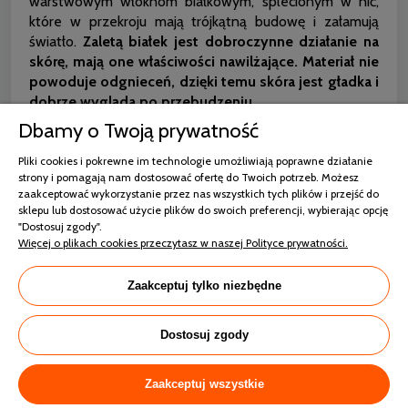
warstwowym włóknom białkowym, splecionym w nić,
które w przekroju mają trójkątną budowę i załamują
światło.
Zaletą białek jest dobroczynne działanie na
skórę, mają one właściwości nawilżające. Materiał nie
powoduje odgnieceń, dzięki temu skóra jest gładka i
dobrze wygląda po przebudzeniu.
Dbamy o Twoją prywatność
Pliki cookies i pokrewne im technologie umożliwiają poprawne działanie
strony i pomagają nam dostosować ofertę do Twoich potrzeb. Możesz
zaakceptować wykorzystanie przez nas wszystkich tych plików i przejść do
sklepu lub dostosować użycie plików do swoich preferencji, wybierając opcję
"Dostosuj zgody".
Więcej o plikach cookies przeczytasz w naszej Polityce prywatności.
Zaakceptuj tylko niezbędne
Dostosuj zgody
Zaakceptuj wszystkie