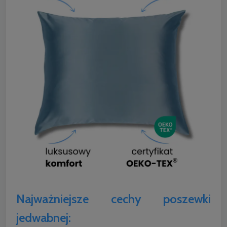
Najważniejsze cechy poszewki
jedwabnej: