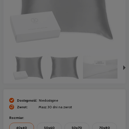
Dostępność:
Niedostępne
Zwrot:
Masz 30 dni na zwrot
Rozmiar:
40x40
50x60
50x70
70x80