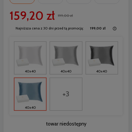
159,20 zł
199,00 zł
Najniższa cena z 30 dni przed tą promocją:
199,00 zł
Jeżeli 
30 dni,
momentu
sprzeda
40x40
40x40
40x40
+3
40x40
towar niedostępny