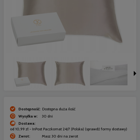
Dostępność:
Dostępna duża ilość
Wysyłka w:
30 dni
Dostawa:
od 10,99 zł
- InPost Paczkomat 24/7
(Polska)
(sprawdź formy dostawy)
Zwrot:
Masz 30 dni na zwrot