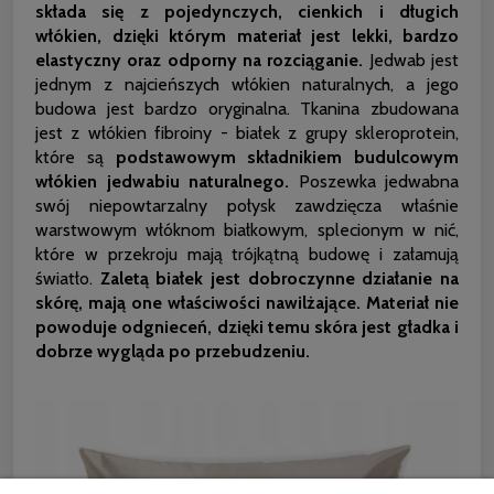
składa się z pojedynczych, cienkich i długich
włókien, dzięki którym materiał jest lekki, bardzo
elastyczny oraz odporny na rozciąganie.
Jedwab jest
jednym z najcieńszych włókien naturalnych, a jego
budowa jest bardzo oryginalna. Tkanina zbudowana
jest z włókien fibroiny - białek z grupy skleroprotein,
które są
podstawowym składnikiem budulcowym
włókien jedwabiu naturalnego.
Poszewka jedwabna
swój niepowtarzalny połysk zawdzięcza właśnie
warstwowym włóknom białkowym, splecionym w nić,
które w przekroju mają trójkątną budowę i załamują
światło.
Zaletą białek jest dobroczynne działanie na
skórę, mają one właściwości nawilżające. Materiał nie
powoduje odgnieceń, dzięki temu skóra jest gładka i
dobrze wygląda po przebudzeniu.