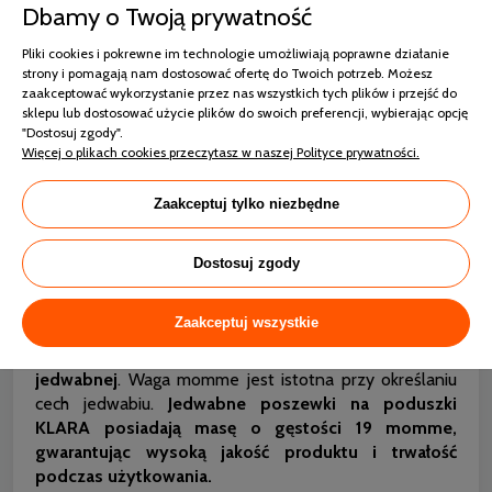
Dbamy o Twoją prywatność
Pliki cookies i pokrewne im technologie umożliwiają poprawne działanie
strony i pomagają nam dostosować ofertę do Twoich potrzeb. Możesz
zaakceptować wykorzystanie przez nas wszystkich tych plików i przejść do
sklepu lub dostosować użycie plików do swoich preferencji, wybierając opcję
"Dostosuj zgody".
Więcej o plikach cookies przeczytasz w naszej Polityce prywatności.
Zaakceptuj tylko niezbędne
Dostosuj zgody
Co oznacza waga momme?
Zaakceptuj wszystkie
Jest to
system służący do pomiaru jakości tkaniny
jedwabnej
. Waga momme jest istotna przy określaniu
cech jedwabiu.
Jedwabne poszewki na poduszki
KLARA posiadają masę o gęstości 19 momme,
gwarantując wysoką jakość produktu i trwałość
podczas użytkowania.