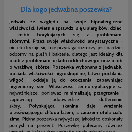
Dla kogo jedwabna poszewka?
Jedwab ze względu na swoje hipoalergiczne
właściwości, świetnie sprawdzi się u alergików, dzieci
i osób borykających się z problemami
skórnymi.
Przez swoje
właściwości antystatyczne
-
nie elektryzuje się i nie przyciąga roztoczy, jest bardziej
odporny na pleśń i bakterie, dlatego jest idealny
dla
osób z problemami układu oddechowego oraz osób
o wrażliwej skórze
.
Poszewka wykonana z jedwabiu
posiada właściwości higroskopijne, łatwo pochłania
wilgoć i oddaje ją do otoczenia, zapewniając
higieniczny sen.
Właściwości termoregulacyjne
są
najważniejsze, ponieważ
minimalizują przegrzanie
i
zapewniają odpowiednie dotlenienie
skóry.
Połyskująca tkanina daje wrażenie
orzeźwiającego chłodu latem, a zarazem otula ciało
zimą.
Piękna poszewka najwyższej jakości to doskonały
pomysł na prezent. Poszewkę polecamy również
wszystkim, którzy chcą zadbać o swoje zdrowie oraz.