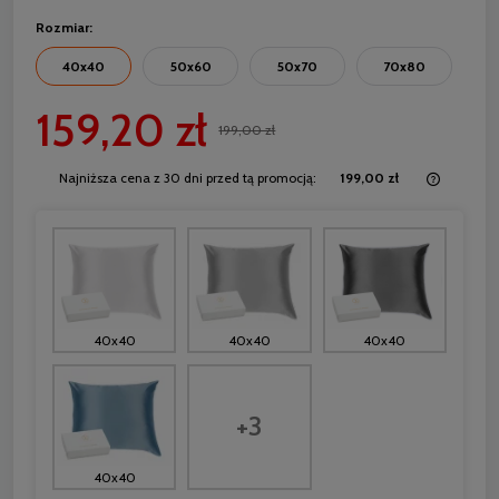
Rozmiar:
40x40
50x60
50x70
70x80
159,20 zł
199,00 zł
Najniższa cena z 30 dni przed tą promocją:
199,00 zł
Jeżeli 
30 dni,
momentu
sprzeda
40x40
40x40
40x40
+3
40x40