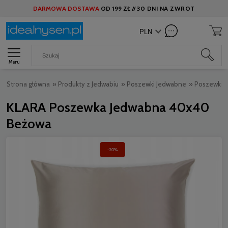
DARMOWA DOSTAWA
OD
199 ZŁ //
30 DNI NA ZWROT
Menu
Strona główna
»
Produkty z Jedwabiu
»
Poszewki Jedwabne
»
Poszewki 
KLARA Poszewka Jedwabna 40x40
Beżowa
-20%