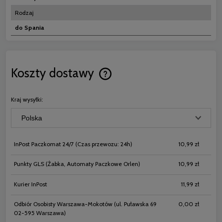
Rodzaj
do Spania
Koszty dostawy
Cena nie zawiera ewentualnych koszt
płatności
Kraj wysyłki:
InPost Paczkomat 24/7
(Czas przewozu: 24h)
10,99 zł
Punkty GLS
(Żabka, Automaty Paczkowe Orlen)
10,99 zł
Kurier InPost
11,99 zł
Odbiór Osobisty Warszawa-Mokotów
(ul. Puławska 69
0,00 zł
02-595 Warszawa)