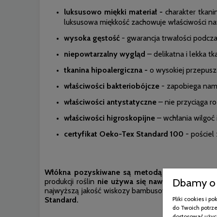
luksusowo miękki materiał -
charakter tkani
luksusowa miękkość zachowuje właściwości naw
wysoka gęstość
- gwarancja trwałości podcz
niepowtarzalny wygląd
– delikatna i lekka 
tkanina hipoalergiczna -
o wysokiej przepusz
właściwości bakteriobójcze
- zapobiega nam
właściwości antystatyczne
– nie przyciąga r
właściwości higroskopijne
– wchłania wilgoć 
certyfikat Oeko-Tex Standard 100
- pościel
Włókna pozyskiwane są metodą wiskozową, a d
Dbamy o 
produkcji roślin
nie używa się nawozów i pestyc
najwyższą jakość wiskozy bambusowej.
Barwienie 
Pliki cookies i 
Standard.
do Twoich potrze
dostosować użyci