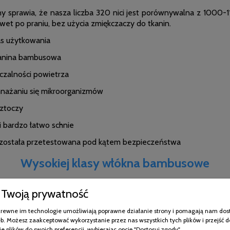
ny sprawia, że nasza liczba 320 nici jest porównywalna z 1000-1
et po praniu, bez użycia zmiękczaczy do tkanin.
as użytkowania
tkanina bambusowa
czalności powietrza
nażaniu się mikroorganizmów
oztoczy
i bardzo łatwo schnie
 została przetestowana pod kątem bezpieczeństwa
Wysokiej klasy włókna bambusowe
o ich produkcji użyto bambusa.
Bambus to trawa
przyjazn
Twoją prywatność
ydów.
Komplety pościeli bambusowej powstają na nowoczesnych
pościeli bambusowych odbywa się za pomocą nieszkodzących
pokrewne im technologie umożliwiają poprawne działanie strony i pomagają nam dos
b. Możesz zaakceptować wykorzystanie przez nas wszystkich tych plików i przejść d
e plików do swoich preferencji, wybierając opcję "Dostosuj zgody".