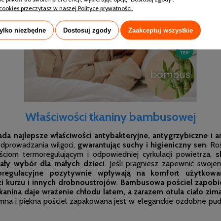
cookies przeczytasz w naszej Polityce prywatności.
tylko niezbędne
Dostosuj zgody
Zaakceptuj wszystkie
Właściwości tkaniny bambusowej
 najlepsze właściwości antybakteryjne, antygrzybiczne i a
odprowadzania wilgoci,
gwarantując suchy i higieniczny sen
. Ro
ciom termoregulującym i odpowiedniej cyrkulacji powietrza,
s
ały wybór dla małych dzieci
. Jeśli pragniesz zapewnić swoj
oregulacyjne pozytywnie wpływają na komfort użytkowan
i kurzu i innych drobnoustrojów
.
Bambusowa pościel zapobie
tkanina daje wrażenie chłodu latem, a zarazem otula ciało zimą
jemna i piękna pościel zapakowana jest w eleganckie ozdobne p