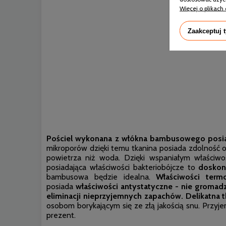
Więcej o plikach 
Zaakceptuj 
Pościel wykonana z włókna bambusowego posiada
mikroporów dzięki temu tkanina posiada zdolność 
powietrza niż woda. Dzięki wspaniałym właściwoś
posiadająca właściwości bakteriobójcze to
doskon
bambusowa będzie idealna.
Właściwości term
posiada
właściwości antystatyczne - nie gromadz
eliminacji nieprzyjemnych zapachów.
Delikatna 
osobom borykającym się ze złą jakością snu. Przy
prezent.