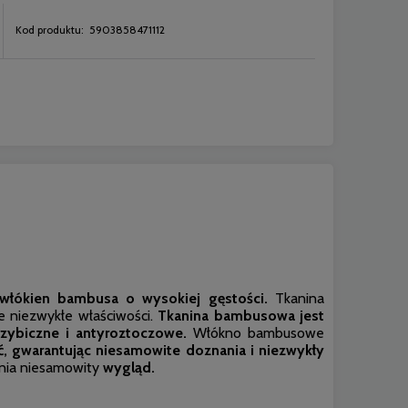
Kod produktu:
5903858471112
włókien bambusa o wysokiej gęstości.
Tkanina
e niezwykłe właściwości.
Tkanina bambusowa jest
rzybiczne i antyroztoczowe.
Włókno bambusowe
ść, gwarantując niesamowite doznania i niezwykły
wnia niesamowity
wygląd.