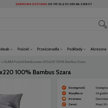
DARMOWA DOSTAWA
OD
199 ZŁ //
30 DNI NA ZWROT
edwab
Pościel
Prześcieradła
Podkłady
Akcesoria
a
»
KLARA Pościel Bambusowa 200x220 100% Bambus Szara
x220 100% Bambus Szara
Dostępność:
Dostępna 
Wysyłka w:
24 godzi
Dostawa:
Darmow
Zwrot:
Masz 30 