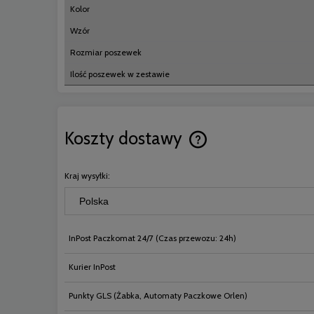
Kolor
Wzór
Rozmiar poszewek
Ilość poszewek w zestawie
Koszty dostawy
Cena nie zawiera ewentual
Kraj wysyłki:
płatności
InPost Paczkomat 24/7
(Czas przewozu: 24h)
Kurier InPost
Punkty GLS
(Żabka, Automaty Paczkowe Orlen)