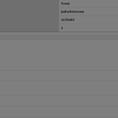
Szary
Jednokolorowy
2x70x80
2
nych kosztów