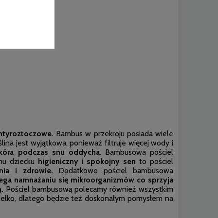
ntyroztoczowe.
Bambus w przekroju posiada wiele
ślina jest wyjątkowa, ponieważ filtruje więcej wody i
kóra podczas snu oddycha
. Bambusowa pościel
emu dziecku
higieniczny i spokojny sen
to pościel
ia i zdrowie.
Dodatkowo pościel bambusowa
ga namnażaniu się mikroorganizmów co sprzyja
.
Pościel bambusową polecamy również wszystkim
udełko, dlatego będzie też doskonałym pomysłem na