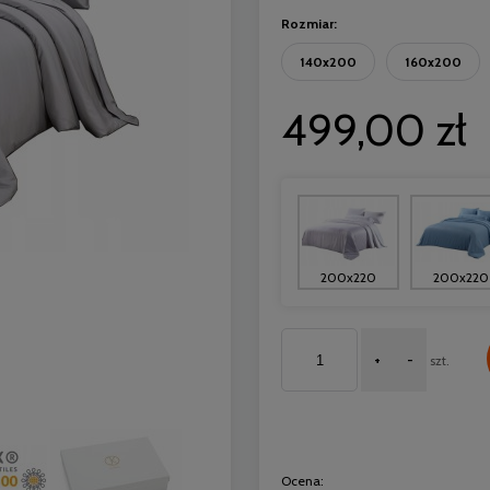
Rozmiar:
140x200
160x200
499,00 zł
200x220
200x220
+
-
szt.
Ocena: