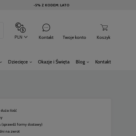
-5% Z KODEM: LATO
Kontakt
Twoje konto
Koszyk
Dziecięce
Okazje i Święta
Blog
Kontakt
duża ilość
ny
a
(sprawdź formy dostawy)
dni na zwrot