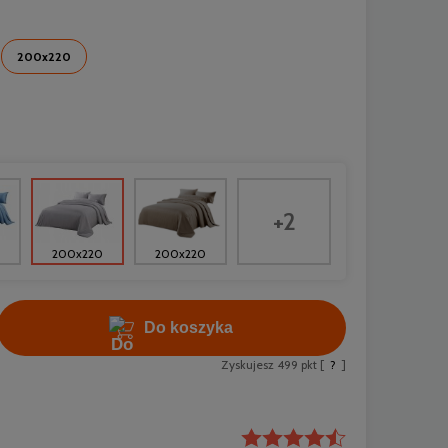
200x220
+2
200x220
200x220
Do koszyka
Zyskujesz
499
pkt [
?
]