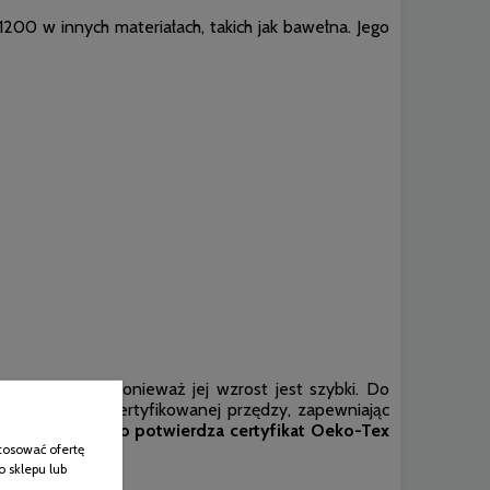
1200 w innych materiałach, takich jak bawełna. Jego
a środowisku
, ponieważ jej wzrost jest szybki. Do
 krosnach, z certyfikowanej przędzy, zapewniając
 barwników, co potwierdza certyfikat Oeko-Tex
tosować ofertę
o sklepu lub