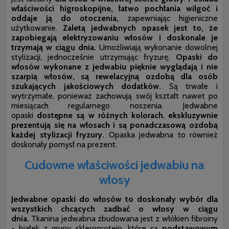
właściwości higroskopijne, łatwo pochłania wilgoć i
oddaje ją do otoczenia,
zapewniając higieniczne
użytkowanie.
Zaletą jedwabnych opasek jest to, że
zapobiegają elektryzowaniu włosów i doskonale je
trzymają w ciągu dnia.
Umożliwiają wykonanie dowolnej
stylizacji, jednocześnie utrzymując fryzurę.
Opaski do
włosów wykonane z jedwabiu pięknie wyglądają i nie
szarpią włosów, są rewelacyjną ozdobą dla osób
szukających jakościowych dodatków.
Są trwałe i
wytrzymałe, ponieważ zachowują swój kształt nawet po
miesiącach regularnego noszenia.
Jedwabne
opaski
dostępne są w różnych kolorach
,
ekskluzywnie
prezentują się na włosach i są
ponadczasową ozdobą
każdej stylizacji fryzury.
Opaska jedwabna to również
doskonały pomysł na prezent.
Cudowne właściwości jedwabiu na
włosy
Jedwabne opaski do włosów to doskonały wybór dla
wszystkich chcących zadbać o włosy w ciągu
dnia.
Tkanina jedwabna
zbudowana
jest z włókien fibroiny
- białek z grupy skleroprotein, które są
podstawowym