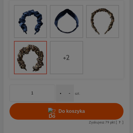
30 dni,
momentu
sprzeda
+2
+
-
szt.
Do koszyka
Zyskujesz
79
pkt [
?
]