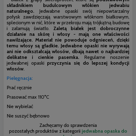
składnikiem budulcowym włókien jedwabiu
naturalnego.
Jedwabne opaski swój niepowtarzalny
połysk zawdzięczają warstwowym włóknom białkowym,
splecionym w nić, które w przekroju mają trójkątną budowę
i załamują światło.
Zaletą białek jest dobroczynne
działanie na skórę i włosy - mają one właściwości
nawilżające. Materiał nie powoduje odgnieceń, dzięki
temu włosy są gładkie. Jedwabne opaski nie wyrywają
ani nie odkształcają włosów, dbają nawet o najbardziej
delikatne i cienkie pasemka.
Regularne noszenie
jedwabnej opaski
przyczynia się do lepszej kondycji
włosów
.
Pielęgnacja:
Prać ręcznie
Prasować max 110°C
Nie wybielać
Nie suszyć bębnowo
Zachęcamy do sprawdzenia
pozostałych produktów z kategorii
jedwabna opaska do