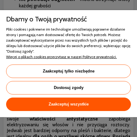
każdej grubości
odporność na rozciąganie i odkształcanie
Dbamy o Twoją prywatność
-
zachowują swój kształt
Pliki cookies i pokrewne im technologie umożliwiają poprawne działanie
niepowtarzalny wygląd
– delikatna i lekka tkanina o
strony i pomagają nam dostosować ofertę do Twoich potrzeb. Możesz
subtelnym połysku
zaakceptować wykorzystanie przez nas wszystkich tych plików i przejść do
sklepu lub dostosować użycie plików do swoich preferencji, wybierając opcję
tkanina hipoalergiczna -
o wysokiej
"Dostosuj zgody".
przepuszczalności powietrza
Więcej o plikach cookies przeczytasz w naszej Polityce prywatności.
właściwości higroskopijne
– wchłania wilgoć i
bardzo łatwo schnie
Zaakceptuj tylko niezbędne
Dla kogo jedwabna opaska?
Dostosuj zgody
Opaska wykonana z wysokiej jakości jedwabiu
odpowiednia będzie do wszystkich rodzajów włosów, a
Zaakceptuj wszystkie
ze względu na swoje hipoalergiczne właściwości,
świetnie sprawdzi się u alergików.
Przez
swoje
właściwości antystatyczne
zapobiega
elektryzowaniu się włosów i nie przyciąga roztoczy.
Jedwab jest bardziej odporny na pleśń i bakterie, dlatego
jest idealny
dla osób o wrażliwej skórze głowy
.
Posiada