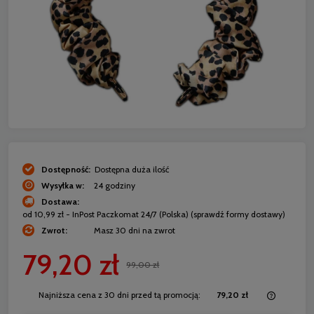
Dostępność:
Dostępna duża ilość
Wysyłka w:
24 godziny
Dostawa:
od 10,99 zł
- InPost Paczkomat 24/7
(Polska)
(sprawdź formy dostawy)
Zwrot:
Masz 30 dni na zwrot
79,20 zł
99,00 zł
Najniższa cena z 30 dni przed tą promocją:
79,20 zł
Jeżeli p