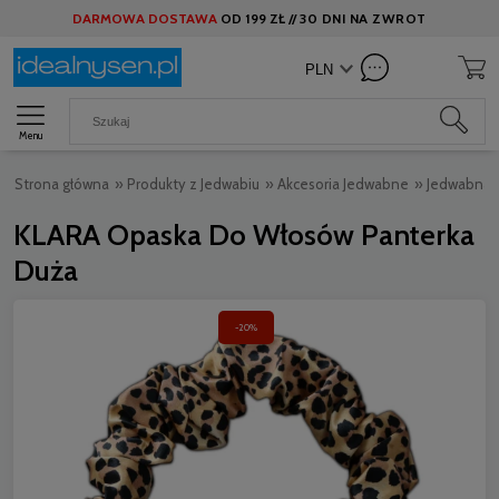
DARMOWA DOSTAWA
OD
199 ZŁ //
30 DNI NA ZWROT
Menu
Strona główna
»
Produkty z Jedwabiu
»
Akcesoria Jedwabne
»
Jedwabna 
KLARA Opaska Do Włosów Panterka
Duża
-20%