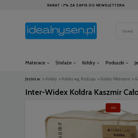
RABAT -7% ZA ZAPIS DO NEWSLETTERA
Materace
Stelaże
Kołdry
Poduszki
J
Jesteś w:
»
Kołdry
»
Kołdry wg. Rodzaju
»
Kołdry Wełniane
»
K
Inter-Widex Kołdra Kaszmir Ca
-10%