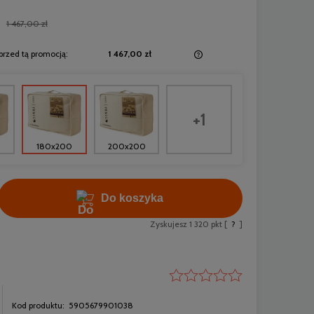
1 467,00 zł
przed tą promocją:
1 467,00 zł
Jeżeli produkt jest sprzedawany krócej niż
30 dni, wyświetlana jest najniższa cena od
momentu, kiedy produkt pojawił się w
+1
sprzedaży.
180x200
200x200
Do koszyka
Zyskujesz
1 320
pkt [
?
]
Kod produktu:
5905679901038