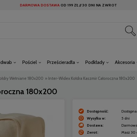
DARMOWA DOSTAWA
OD
199 ZŁ //
30 DNI NA ZWROT
edwab
Pościel
Prześcieradła
Podkłady
Akcesoria
ołdry Wełniane 180x200
»
Inter-Widex Kołdra Kaszmir Całoroczna 180x200
łoroczna 180x200
Dostępność:
Dostępna 
Wysyłka w:
5 dni
Dostawa:
Darmow
Zwrot:
Masz 30 