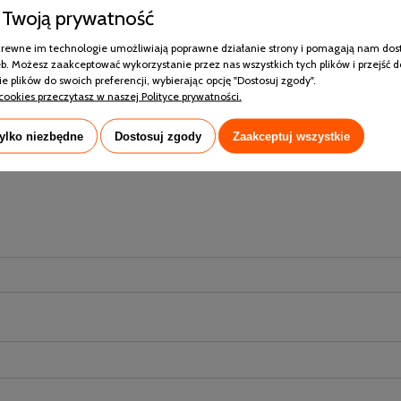
Całoroczna
Twoją prywatność
100% Wełna z Kóz Kaszmirskich
pokrewne im technologie umożliwiają poprawne działanie strony i pomagają nam dos
100% Bawełna
b. Możesz zaakceptować wykorzystanie przez nas wszystkich tych plików i przejść d
e plików do swoich preferencji, wybierając opcję "Dostosuj zgody".
Nie
cookies przeczytasz w naszej Polityce prywatności.
Tak
tylko niezbędne
Dostosuj zgody
Zaakceptuj wszystkie
nych kosztów