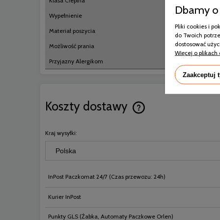
Klasa Cieplna
Dbamy o 
Wypełnienie
Pliki cookies i 
Materiał poszycia
do Twoich potrze
dostosować użyci
Możliwość prania
Więcej o plikach 
Przyjazny Alergikom
Zaakceptuj 
Koszty dostawy
Cena nie zawiera ewentual
Kraj wysyłki:
płatności
InPost Paczkomat 24/7
(Czas przewozu: 24h)
Kurier InPost
Punkty GLS
(Żabka, Automaty Paczkowe Orlen)