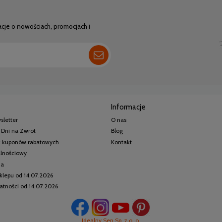
acje o nowościach, promocjach i
Informacje
sletter
O nas
 Dni na Zwrot
Blog
 z kuponów rabatowych
Kontakt
alnościowy
ia
klepu od 14.07.2026
watności od 14.07.2026
Idealny Sen Sp. z o. o.