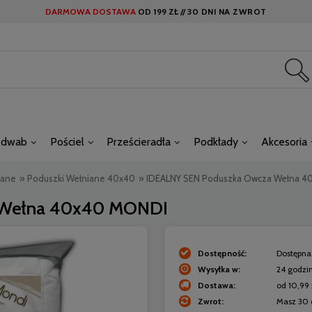
DARMOWA DOSTAWA
OD
199 ZŁ //
30 DNI NA ZWROT
edwab
Pościel
Prześcieradła
Podkłady
Akcesoria
iane
»
Poduszki Wełniane 40x40
»
IDEALNY SEN Poduszka Owcza Wełna 
 Wełna 40x40 MONDI
Dostępność:
Dostępna 
Wysyłka w:
24 godzi
Dostawa:
od 10,99 
Zwrot:
Masz 30 