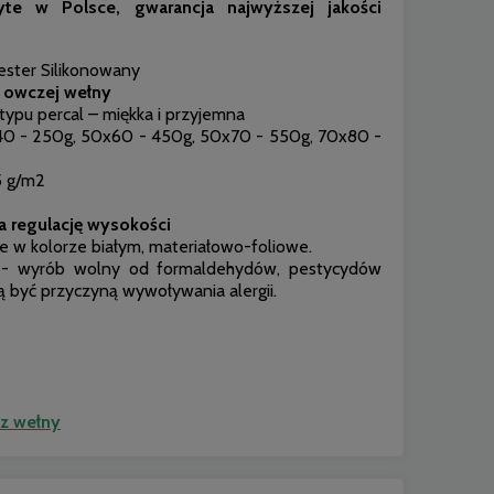
te w Polsce, gwarancja najwyższej jakości
ster Silikonowany
 owczej wełny
pu percal – miękka i przyjemna
0 - 250g, 50x60 - 450g, 50x70 - 550g, 70x80 -
 g/m2
a regulację wysokości
 w kolorze białym, materiałowo-foliowe.
 wyrób wolny od formaldehydów, pestycydów
gą być przyczyną wywoływania alergii.
z wełny