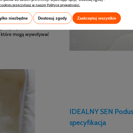
cookies przeczytasz w naszej Polityce prywatności.
at OEKO-TEX
, który gwarantuje
nniczych. Przeprowadzone testy
tylko niezbędne
Dostosuj zgody
Zaakceptuj wszystkie
od szkodliwych substancji,
yroby są wolne od
, które mogą wywoływać
IDEALNY SEN Podusz
specyfikacja