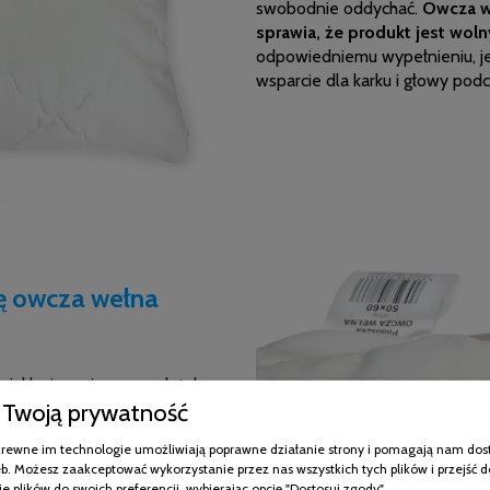
swobodnie oddychać.
Owcza w
sprawia, że produkt jest wol
odpowiedniemu wypełnieniu, jes
wsparcie dla karku i głowy podc
ę owcza wełna
 miękka i przyjemna w dotyku.
Twoją prywatność
ne dla skóry, skutecznie
żą gęstością, co zmniejsza
pokrewne im technologie umożliwiają poprawne działanie strony i pomagają nam dos
To luksusowy produkt, który
b. Możesz zaakceptować wykorzystanie przez nas wszystkich tych plików i przejść d
e plików do swoich preferencji, wybierając opcję "Dostosuj zgody".