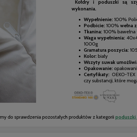
Kołdry i poduszki są szy
wykonania.
Wypełnienie:
100% Polie
Podbicie:
100%
wełna z
Tkanina:
100% bawełna ty
Waga wypełnienia:
40x4
1000g
Gramatura poszycia:
105
Kolor:
biały
Wszyty suwak umożliwi
Opakowanie:
opakowanie
Certyfikaty:
OEKO-TEX -
czy substancji, które mo
my do sprawdzenia pozostałych produktów z kategorii
poduszki 