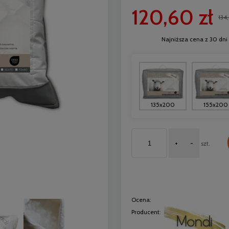
120,60 zł
134
Najniższa cena z 30 dni
135x200
155x200
+
-
szt.
Ocena:
Producent: