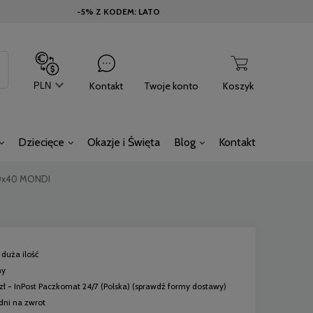
-5% Z KODEM: LATO
Kontakt
Twoje konto
Koszyk
Dziecięce
Okazje i Święta
Blog
Kontakt
40x40 MONDI
duża ilość
ny
zł
- InPost Paczkomat 24/7
(Polska)
(sprawdź formy dostawy)
dni na zwrot