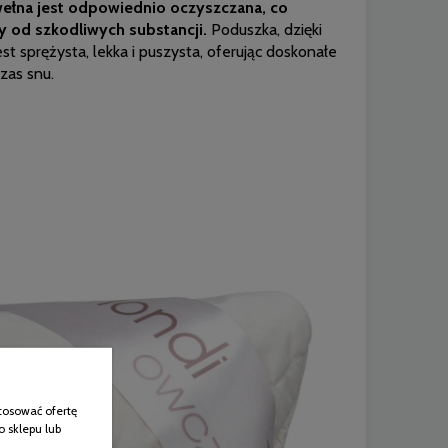
ełna jest odpowiednio oczyszczana, co
ny od szkodliwych substancji.
Poduszka, dzięki
t sprężysta, lekka i puszysta, oferując doskonałe
zas snu.
tosować ofertę
o sklepu lub