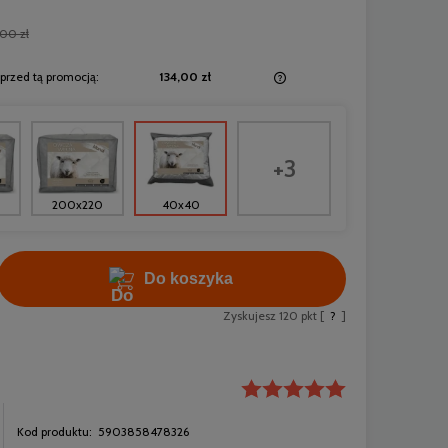
,00 zł
 przed tą promocją:
134,00 zł
Jeżeli produkt jest sprzedawany krócej niż
30 dni, wyświetlana jest najniższa cena od
momentu, kiedy produkt pojawił się w
+3
sprzedaży.
40x40
200x220
Do koszyka
Zyskujesz
120
pkt [
?
]
Kod produktu:
5903858478326