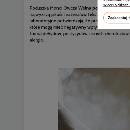
Więcej o plikach 
Poduszka Mondi Owcza Wełna
posiada certyfik
najwyższą jakość materiałów tekstylnych i włókie
Zaakceptuj 
laboratoryjne potwierdzają, że produkt jest wolny 
które mogą mieć negatywny wpływ na zdrowie. W
formaldehydów, pestycydów i innych chemikaliów
alergie.