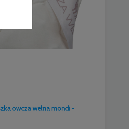
ka owcza wełna mondi -