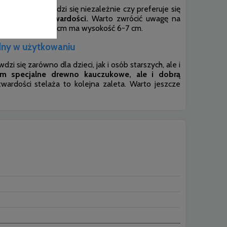
ej śpimy. Sprawdzi się niezależnie czy preferuje się
do regulacji twardości.
Warto zwrócić uwagę na
stelaża 140 x 200 cm ma wysokość 6-7 cm.
odny w użytkowaniu
i się zarówno dla dzieci, jak i osób starszych, ale i
im specjalne drewno kauczukowe, ale i dobrą
twardości stelaża to kolejna zaleta. Warto jeszcze