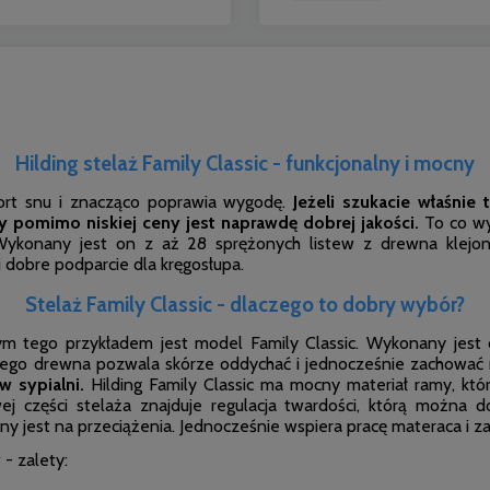
Hilding stelaż Family Classic - funkcjonalny i mocny
t snu i znacząco poprawia wygodę.
Jeżeli szukacie właśni
y pomimo niskiej ceny jest naprawdę dobrej jakości.
To co wy
i. Wykonany jest on z aż 28 sprężonych listew z drewna kl
 dobre podparcie dla kręgosłupa.
Stelaż Family Classic - dlaczego to dobry wybór?
ym tego przykładem jest model Family Classic. Wykonany jest 
alnego drewna pozwala skórze oddychać i jednocześnie zachować
 sypialni.
Hilding Family Classic ma mocny materiał ramy, któr
wej części stelaża znajduje regulacja twardości, którą można 
rny jest na przeciążenia. Jednocześnie wspiera pracę materaca 
 - zalety: