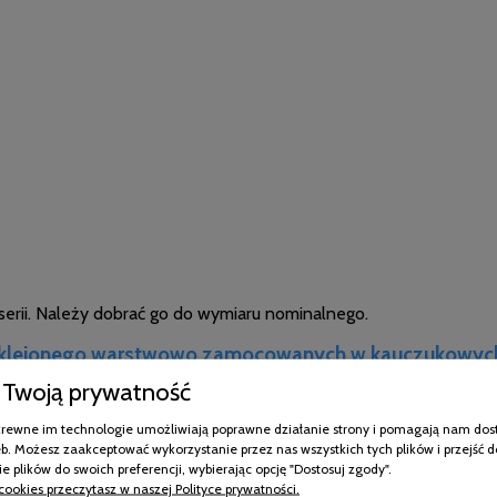
serii. Należy dobrać go do wymiaru nominalnego.
a klejonego warstwowo zamocowanych w kauczukowych
wymagających
Twoją prywatność
any. Wykonany jest ze sprężystych listew drewna, które zapewn
pokrewne im technologie umożliwiają poprawne działanie strony i pomagają nam dos
 bezpieczniejszy sen i wsparcie całego kręgosłupa. Ten model wy
b. Możesz zaakceptować wykorzystanie przez nas wszystkich tych plików i przejść d
 Faktyczny wymiar stelaża wynosi więc 70 x 200 cm. Niewątpliw
e plików do swoich preferencji, wybierając opcję "Dostosuj zgody".
e wystarczy tylko dobry materac.
cookies przeczytasz w naszej Polityce prywatności.