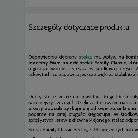
Szczegóły dotyczące produktu
Odpowiednio dobrany
stelaż
ma wpływ na komfor
możemy Wam polecić stelaż Family Classic, któr
regulacja twardości stelaża w środkowej częśc
uchwytach, co zapewnia jeszcze większą stabilność i
Dobry stelaż wcale nie musi być drogi. Doskonał
najmniejszy szczegół. Dzięki zastosowaniu natur
prosty sposób zyskuje się zdrowe warunki snu w
poparcie na całej długości kręgosłupa. W środko
sprężystych listew z drewna klejonego stelaż odpo
Stelaż Family Classic Hilding z 28 sprężystych listew