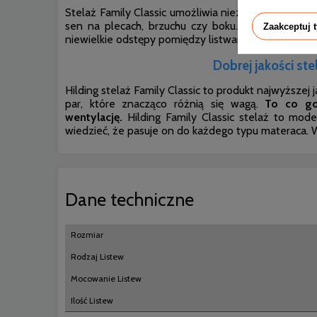
Stelaż Family Classic umożliwia nieznaczny ruch we 
sen na plecach, brzuchu czy boku.
W części lędź
Zaakceptuj 
niewielkie odstępy pomiędzy listwami, które nie b
Dobrej jakości st
Hilding stelaż Family Classic to produkt najwyższej 
par, które znacząco różnią się wagą.
To co go
wentylację.
Hilding Family Classic stelaż to mode
wiedzieć, że pasuje on do każdego typu materaca. 
Dane techniczne
Rozmiar
Rodzaj Listew
Mocowanie Listew
Ilość Listew