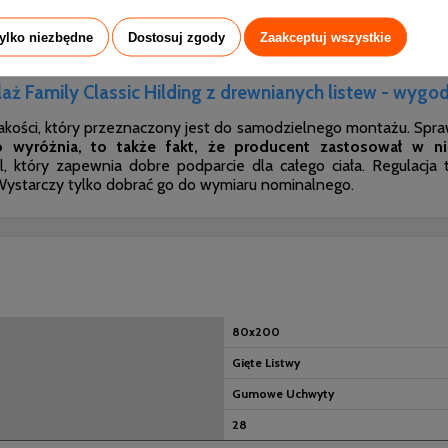
własnej osi. Właśnie dzięki temu dopasowuje się do pozycji w jaki
wiowej na listwach umieszczone zostały pierścienie służące 
tylko niezbędne
Dostosuj zgody
Zaakceptuj wszystkie
lokują dostępu powietrza, zatem poprawiają wentylację. Rozmiar 
elaż Family Classic Hilding z drewnianych listew - wyg
jakości, który przeznaczony jest do samodzielnego montażu. Sprawdz
 wyróżnia, to także fakt, że producent zastosował w n
l, który zapewnia dobre podparcie dla całego ciała. Regulacja 
Wystarczy tylko dobrać go do wymiaru nominalnego.
80x200
Gięte Listwy
Gumowe Uchwyty
28