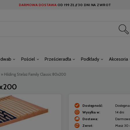
DARMOWA DOSTAWA
OD
199 ZŁ //
30 DNI NA ZWROT
edwab
Pościel
Prześcieradła
Podkłady
Akcesoria
»
Hilding Stelaż Family Classic 80x200
0x200
Dostępność:
Dostępna 
Wysyłka w:
14 dni
Dostawa:
Darmow
Zwrot:
Masz 30 