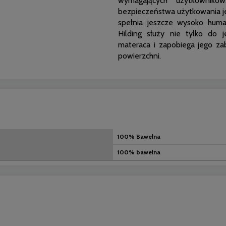
wymagających użytkownikó
bezpieczeństwa użytkowania j
spełnia jeszcze wysoko huma
Hilding służy nie tylko do 
materaca i zapobiega jego za
powierzchni.
100% Bawełna
100% bawełna
nych kosztów