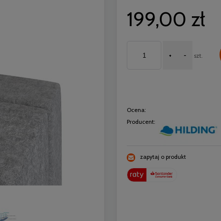
199,00 zł
+
-
szt.
Ocena:
Producent:
zapytaj o produkt