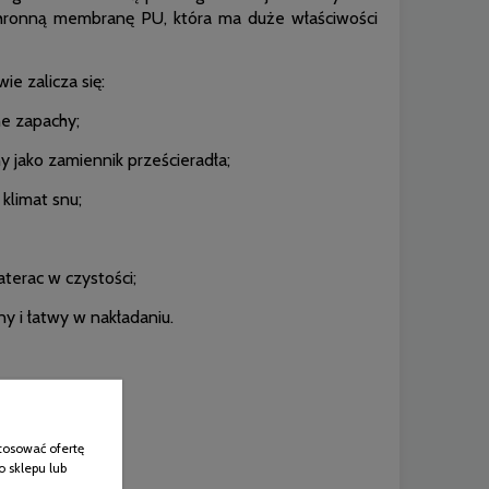
ronną membranę PU, która ma duże właściwości
ie zalicza się:
ne zapachy;
 jako zamiennik prześcieradła;
klimat snu;
terac w czystości;
ny i łatwy w nakładaniu.
tosować ofertę
o sklepu lub