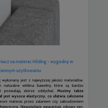
acz na materac Hilding - wygodny w
ziennym użytkowaniu
 wykonany jest z najwyższej jakości materiałów.
m naturalne włókna bawełny, które są bardzo
eż pozwalają skórze oddychać.
Musimy także
ł jest wysoce elastyczny, co ułatwia założenie
roni materac przez zalaniem czy zabrudzeniem
higieniczne. Niewątpliwie gwarantuje zdrowy sen.