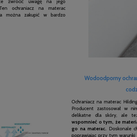
e zwrócić uwagę na jego
 Ten ochraniacz na materac
nia można zakupić w bardzo
Wodoodporny ochrani
cod
Ochraniacz na materac Hilding
Producent zastosował w ni
delikatne dla skóry, ale t
wspomnieć o tym, że materia
go na materac.
Doskonale ch
poprawiając przy tym warunki 