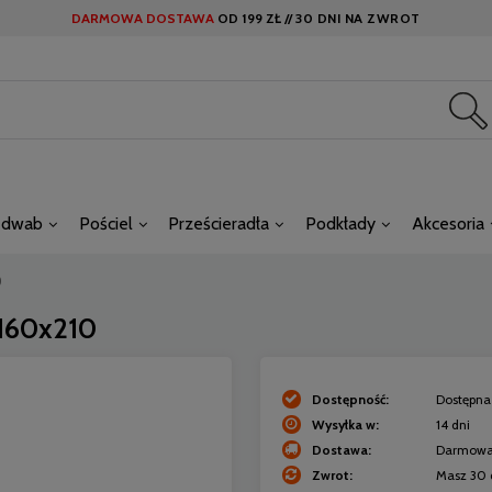
DARMOWA DOSTAWA
OD
199 ZŁ //
30 DNI NA ZWROT
edwab
Pościel
Prześcieradła
Podkłady
Akcesoria
0
 160x210
Dostępność:
Dostępna 
Wysyłka w:
14 dni
Dostawa:
Darmow
Zwrot:
Masz 30 