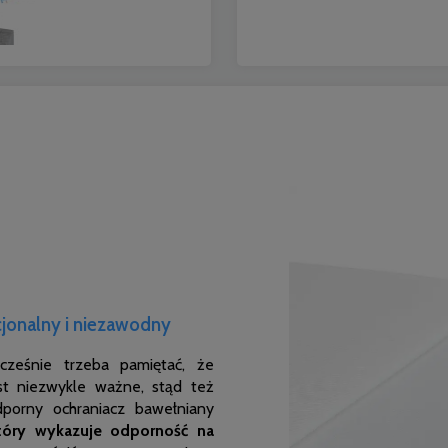
cjonalny i niezawodny
cześnie trzeba pamiętać, że
st niezwykle ważne, stąd też
porny ochraniacz bawełniany
który wykazuje odporność na