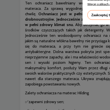
Ten ochraniacz bawełniany wodoodporny sł
Więcej o plikach 
materaca. Za sprawą wygodnego mocowania, 
chwilę.
Ochraniacz jest w pełni odporny na dz
Zaakceptuj 
drobnoustrojów. Jednocześnie zapobiega namn
w pełni zdrowy klimat snu.
Aby utrzymać go w c
środków czyszczących takich jak detergenty. W
Jednocześnie ten wodoodporny ochraniacz na 
jakim są naturalne włókna bawełny nie przyciąga 
się do materaca, a przy tym nie gniecie się
antybakteryjne. Dolna warstwa pokryta jest sp
nieprzyjemne zapachy, ale i ma właściwości wod
sen i wysoki poziom higieny. Ten ochraniac
maksymalny komfort, posłuży Wam przez długi cz
swoich walorów praktycznych czy estetycznych. 
nawet dla starszego materaca. Ukrywa znajdują
zapobiega powstawaniu nowych.
Zalety ochraniacza na materac Hilding
✅zapewni zdrowy sen;