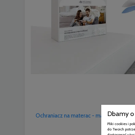
Dbamy o 
Ochraniacz na materac - maksymalny kom
Pliki cookies i 
snu
do Twoich potrze
dostosować użyci