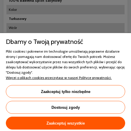
100% Bawełna Splot Satynowy
Kolor
Turkusowy
Wzór
Jednokolorowy
Dbamy o Twoją prywatność
Rozmiar poszewek
Pliki cookies i pokrewne im technologie umożliwiają poprawne działanie
2x70x80
strony i pomagają nam dostosować ofertę do Twoich potrzeb. Możesz
zaakceptować wykorzystanie przez nas wszystkich tych plików i przejść do
Ilość poszewek w zestawie
sklepu lub dostosować użycie plików do swoich preferencji, wybierając opcję
"Dostosuj zgody".
2
Więcej o plikach cookies przeczytasz w naszej Polityce prywatności.
Gramatura
115g/m2
Zaakceptuj tylko niezbędne
Dostosuj zgody
Koszty dostawy
Cena nie zawiera ewentualnych koszt
Zaakceptuj wszystkie
płatności