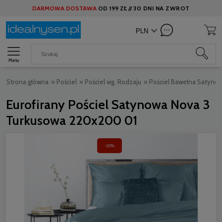
DARMOWA DOSTAWA
OD
199 ZŁ //
30 DNI NA ZWROT
Menu
Strona główna
»
Pościel
»
Pościel wg. Rodzaju
»
Pościel Bawełna Satyno
Eurofirany Pościel Satynowa Nova 3
Turkusowa 220x200 01
-20%