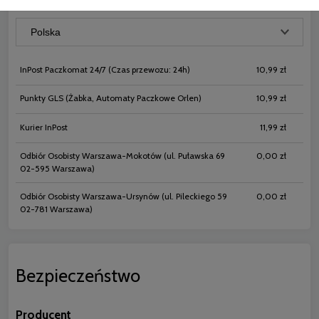
Kraj wysyłki:
InPost Paczkomat 24/7
(Czas przewozu: 24h)
10,99 zł
Punkty GLS
(Żabka, Automaty Paczkowe Orlen)
10,99 zł
Kurier InPost
11,99 zł
Odbiór Osobisty Warszawa-Mokotów
(ul. Puławska 69
0,00 zł
02-595 Warszawa)
Odbiór Osobisty Warszawa-Ursynów
(ul. Pileckiego 59
0,00 zł
02-781 Warszawa)
Bezpieczeństwo
Producent