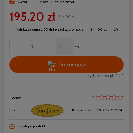
Zwrot:
Masz 30 dni na zwrot
195,20 zł
244,00 zł
Najniższa cena z 30 dni przed tą promocją:
244,00 zł
Jeżeli 
30 dni,
+
-
momentu
szt.
sprzed
Do koszyka
Zyskujesz
195
pkt [
?
]
Ocena:
Producent:
Kod produktu:
5903571032751
zapytaj o produkt