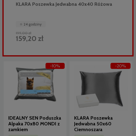
KLARA Poszewka Jedwabna 40x40 Różowa
24 godziny
199,00 zł
159,20 zł
-10%
-20%
IDEALNY SEN Poduszka
KLARA Poszewka
Alpaka 70x80 MONDI z
Jedwabna 50x60
zamkiem
Ciemnoszara