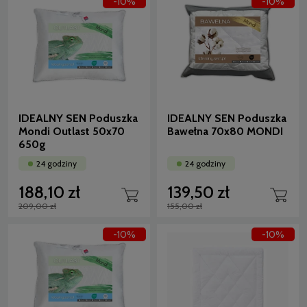
-10%
-10%
IDEALNY SEN Poduszka
IDEALNY SEN Poduszka
Mondi Outlast 50x70
Bawełna 70x80 MONDI
650g
24 godziny
24 godziny
188,10 zł
139,50 zł
209,00 zł
155,00 zł
-10%
-10%