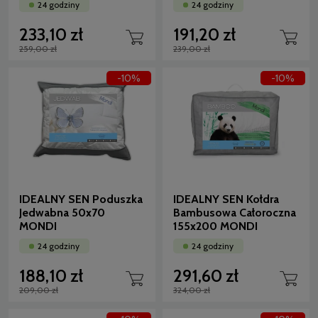
24 godziny
24 godziny
233,10 zł
191,20 zł
259,00 zł
239,00 zł
-10%
-10%
IDEALNY SEN Poduszka
IDEALNY SEN Kołdra
Jedwabna 50x70
Bambusowa Całoroczna
MONDI
155x200 MONDI
24 godziny
24 godziny
188,10 zł
291,60 zł
209,00 zł
324,00 zł