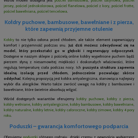
Wśród modeli dostępna jest
pościel bambusowa
,
pościel satynowa
,
pościel
jersey
,
pościel jednokolorowa
,
pościel flanelowa
,
pościel z kory
,
pościel frotte
,
pościel bawełniana
,
pościel tencelowa
.
Kołdry puchowe, bambusowe, bawełniane i z pierza,
które zapewnią przyjemne otulenie
Kołdry
to nie tylko osłona przed chłodem, ale także element zapewniający
komfort i przyjemność podczas snu.
Już dziś możesz zdecydować się na
model, który przekształci go w głęboki i regenerujący odpoczynek
.
Dostępne w naszym sklepie z pościelą online kołdry wypełnione puchem bądź
pierzem słyną z niesamowitej miękkości i doskonałych właściwości, które
regulują temperaturę ciała podczas nocy. Ich
puszysta struktura zapewnia
idealną izolację przed chłodem, jednocześnie pozwalając skórze
oddychać
. Kolejną propozycją jest kołdra antyalergiczna, stanowiąca najlepszy
wybór dla alergików. Warto także zwrócić uwagę na kołdry z bambusowe i
bawełniane, które świetnie absorbują wilgoć.
Wśród dostępnych wariantów oferujemy
kołdry puchowe
,
kołdry z pierza
,
kołdry wełniane
,
kołdry antyalergiczne
,
kołdry bambusowe
,
kołdry bawełniane
,
kołdry naturalne
,
kołdry letnie
,
kołdry całoroczne
,
kołdry zimowe
,
kołdry 4 pory
roku
.
Poduszki – gwarancja komfortowego podparcia
Oferujemy
poduszki
różnego rodzaju, dzięki czemu z pewnością wybierzesz