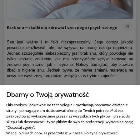
0
Brak snu – skutki dla zdrowia fizycznego i psychicznego
Sen jest ważny i to fakt niezaprzeczalny. Jego gorsza jakość
powoduje drażliwość, ale też wpływa na pracę całego organizmu.
Jednak szczególnie niebezpieczny jest brak snu, który powoduje nie
tylko uczucie znużenia, ale ma rzeczywiście wpływ zarówno na
zdrowie psychiczne, jak i fizyczne. Należy pamiętać, aby zawsze
dbać o higienę snu. Jednak bywa, że nawet zmiana materaca na
nowy nie wystarczy i organizm wciąż jest w trybie czujności.
czytaj całość »
Dbamy o Twoją prywatność
Pliki cookies i pokrewne im technologie umożliwiają poprawne działanie
strony i pomagają nam dostosować ofertę do Twoich potrzeb. Możesz
zaakceptować wykorzystanie przez nas wszystkich tych plików i przejść do
sklepu lub dostosować użycie plików do swoich preferencji, wybierając opcję
"Dostosuj zgody".
Więcej o plikach cookies przeczytasz w naszej Polityce prywatności.