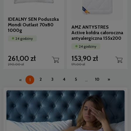
IDEALNY SEN Poduszka
Mondi Outlast 70x80
AMZ ANTYSTRES
1000g
Active kołdra całoroczna
antyalergiczna 155x200
24 godziny
24 godziny
261,00 zł
153,90 zł
290,00 zł
171,00 zł
2
3
4
5
10
»
«
1
...