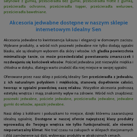
satynowe z gumką
,
prześcieradła bez gumki
,
prześcieradła frotte z gumką
,
prześcieradła ochronne
,
prześcieradła topper
,
prześcieradła welurowe
,
prześcieradła bawełniane
.
Akcesoria jedwabne dostępne w naszym sklepie
internetowym Idealny Sen
Akcesoria jedwabne to kwintesencja luksusu i elegancji w domowym zaciszu.
Wybrane produkty, a wśród nich poszewki jedwabne nie tylko dodają sypialni
blasku, ale są idealnym wyborem dla skóry i włosów. Ich
gładka powierzchnia
minimalizuje tarcie, co może przeciwdziałać powstawaniu zmarszczek i
rozdwajaniu się końcówek włosów
. Pościel jedwabna jest niezwykle miękka i
chłodna w dotyku, dlatego warto znaleźć dla niej miejsce w swojej sypialni.
Oferowane przez nasz sklep z pościelą Idealny Sen
prześcieradła z jedwabiu,
z ich naturalnym połyskiem i miękkością, stanowią dopełnienie całości,
tworząc w sypialni prawdziwą oazę relaksu
. Wszystkie akcesoria podnoszą
estetykę wnętrza i mają znakomity wpływ na zdrowie. Wśród nich znajdziesz:
poszewki jedwabne
,
pościele jedwabne
,
prześcieradła jedwabne
,
jedwabne
gumki do włosów
,
apaszki jedwabne
.
Nasz sklep z kołdrami i poduszkami to miejsce, dzięki któremu zaaranżujesz
idealną sypialnię.
Dostępne w naszej ofercie najwyższej klasy produkty
wprowadzą do Twojego wnętrza nie tylko funkcjonalność, ale również
niepowtarzalny klimat
. Nie trać czasu na zakupach w sklepach stacjonarnych
i złóż zamówienie już dziś, wybierając produkty w atrakcyjnych cenach.