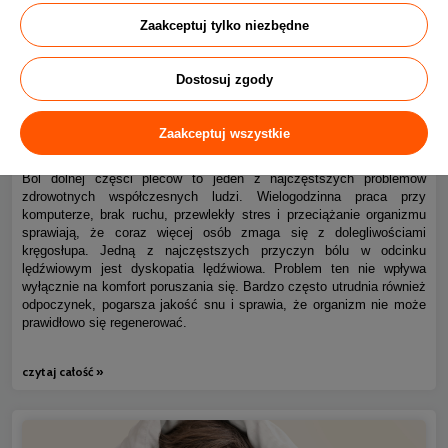
Zaakceptuj tylko niezbędne
Dostosuj zgody
Ból kręgosłupa piersiowego i dyskopatia lędźwiowa – jak
0
Zaakceptuj wszystkie
spać bez bólu?
Ból dolnej części pleców to jeden z najczęstszych problemów
zdrowotnych współczesnych ludzi. Wielogodzinna praca przy
komputerze, brak ruchu, przewlekły stres i przeciążanie organizmu
sprawiają, że coraz więcej osób zmaga się z dolegliwościami
kręgosłupa. Jedną z najczęstszych przyczyn bólu w odcinku
lędźwiowym jest dyskopatia lędźwiowa. Problem ten nie wpływa
wyłącznie na komfort poruszania się. Bardzo często utrudnia również
odpoczynek, pogarsza jakość snu i sprawia, że organizm nie może
prawidłowo się regenerować.
czytaj całość »