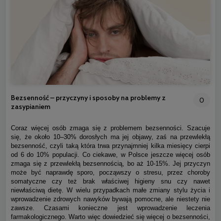
Bezsenność – przyczyny i sposoby na problemy z
0
zasypianiem
Coraz więcej osób zmaga się z problemem bezsenności. Szacuje
się, że około 10–30% dorosłych ma jej objawy, zaś na przewlekłą
bezsenność, czyli taką która trwa przynajmniej kilka miesięcy cierpi
od 6 do 10% populacji. Co ciekawe, w Polsce jeszcze więcej osób
zmaga się z przewlekłą bezsennością, bo aż 10-15%. Jej przyczyn
może być naprawdę sporo, począwszy o stresu, przez choroby
somatyczne czy też brak właściwej higieny snu czy nawet
niewłaściwą dietę. W wielu przypadkach małe zmiany stylu życia i
wprowadzenie zdrowych nawyków bywają pomocne, ale niestety nie
zawsze. Czasami konieczne jest wprowadzenie leczenia
farmakologicznego. Warto więc dowiedzieć się więcej o bezsenności,