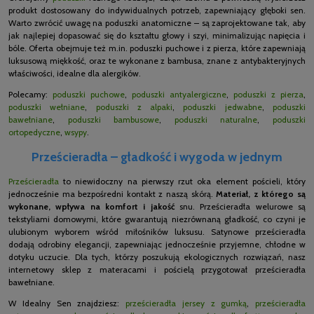
produkt dostosowany do indywidualnych potrzeb, zapewniający głęboki sen.
Warto zwrócić uwagę na poduszki anatomiczne – są zaprojektowane tak, aby
jak najlepiej dopasować się do kształtu głowy i szyi, minimalizując napięcia i
bóle. Oferta obejmuje też m.in. poduszki puchowe i z pierza, które zapewniają
luksusową miękkość, oraz te wykonane z bambusa, znane z antybakteryjnych
właściwości, idealne dla alergików.
Polecamy:
poduszki puchowe
,
poduszki antyalergiczne
,
poduszki z pierza
,
poduszki wełniane
,
poduszki z alpaki
,
poduszki jedwabne
,
poduszki
bawełniane
,
poduszki bambusowe
,
poduszki naturalne
,
poduszki
ortopedyczne
,
wsypy
.
Prześcieradła – gładkość i wygoda w jednym
Prześcieradła
to niewidoczny na pierwszy rzut oka element pościeli, który
jednocześnie ma bezpośredni kontakt z naszą skórą.
Materiał, z którego są
wykonane, wpływa na komfort i jakość
snu. Prześcieradła welurowe są
tekstyliami domowymi, które gwarantują niezrównaną gładkość, co czyni je
ulubionym wyborem wśród miłośników luksusu. Satynowe prześcieradła
dodają odrobiny elegancji, zapewniając jednocześnie przyjemne, chłodne w
dotyku uczucie. Dla tych, którzy poszukują ekologicznych rozwiązań, nasz
internetowy sklep z materacami i pościelą przygotował prześcieradła
bawełniane.
W Idealny Sen znajdziesz:
prześcieradła jersey z gumką
,
prześcieradła