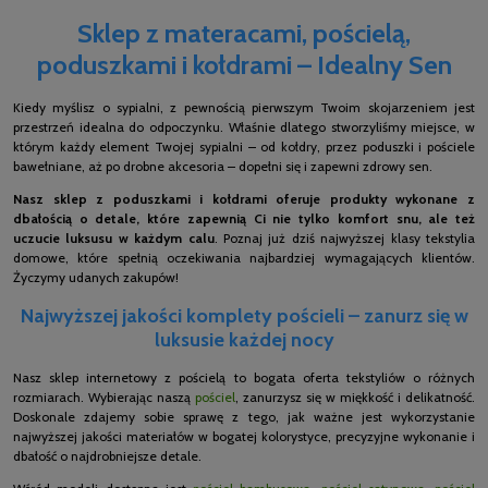
Sklep z materacami, pościelą,
poduszkami i kołdrami – Idealny Sen
Kiedy myślisz o sypialni, z pewnością pierwszym Twoim skojarzeniem jest
przestrzeń idealna do odpoczynku. Właśnie dlatego stworzyliśmy miejsce, w
którym każdy element Twojej sypialni – od kołdry, przez poduszki i pościele
bawełniane, aż po drobne akcesoria – dopełni się i zapewni zdrowy sen.
Nasz sklep z poduszkami i kołdrami oferuje produkty wykonane z
dbałością o detale, które zapewnią Ci nie tylko komfort snu, ale też
uczucie luksusu w każdym calu
. Poznaj już dziś najwyższej klasy tekstylia
domowe, które spełnią oczekiwania najbardziej wymagających klientów.
Życzymy udanych zakupów!
Najwyższej jakości komplety pościeli – zanurz się w
luksusie każdej nocy
Nasz sklep internetowy z pościelą to bogata oferta tekstyliów o różnych
rozmiarach. Wybierając naszą
pościel
, zanurzysz się w miękkość i delikatność.
Doskonale zdajemy sobie sprawę z tego, jak ważne jest wykorzystanie
najwyższej jakości materiałów w bogatej kolorystyce, precyzyjne wykonanie i
dbałość o najdrobniejsze detale.