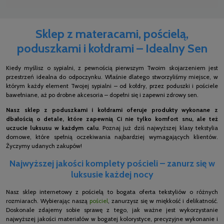
Sklep z materacami, pościelą,
poduszkami i kołdrami – Idealny Sen
Kiedy myślisz o sypialni, z pewnością pierwszym Twoim skojarzeniem jest
przestrzeń idealna do odpoczynku. Właśnie dlatego stworzyliśmy miejsce, w
którym każdy element Twojej sypialni – od kołdry, przez poduszki i pościele
bawełniane, aż po drobne akcesoria – dopełni się i zapewni zdrowy sen.
Nasz sklep z poduszkami i kołdrami oferuje produkty wykonane z
dbałością o detale, które zapewnią Ci nie tylko komfort snu, ale też
uczucie luksusu w każdym calu
. Poznaj już dziś najwyższej klasy tekstylia
domowe, które spełnią oczekiwania najbardziej wymagających klientów.
Życzymy udanych zakupów!
Najwyższej jakości komplety pościeli – zanurz się w
luksusie każdej nocy
Nasz sklep internetowy z pościelą to bogata oferta tekstyliów o różnych
rozmiarach. Wybierając naszą
pościel
, zanurzysz się w miękkość i delikatność.
Doskonale zdajemy sobie sprawę z tego, jak ważne jest wykorzystanie
najwyższej jakości materiałów w bogatej kolorystyce, precyzyjne wykonanie i