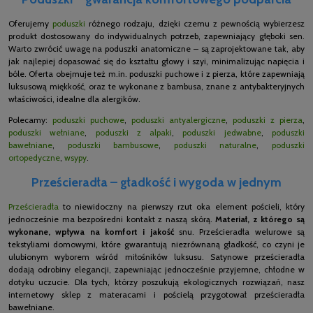
Oferujemy
poduszki
różnego rodzaju, dzięki czemu z pewnością wybierzesz
produkt dostosowany do indywidualnych potrzeb, zapewniający głęboki sen.
Warto zwrócić uwagę na poduszki anatomiczne – są zaprojektowane tak, aby
jak najlepiej dopasować się do kształtu głowy i szyi, minimalizując napięcia i
bóle. Oferta obejmuje też m.in. poduszki puchowe i z pierza, które zapewniają
luksusową miękkość, oraz te wykonane z bambusa, znane z antybakteryjnych
właściwości, idealne dla alergików.
Polecamy:
poduszki puchowe
,
poduszki antyalergiczne
,
poduszki z pierza
,
poduszki wełniane
,
poduszki z alpaki
,
poduszki jedwabne
,
poduszki
bawełniane
,
poduszki bambusowe
,
poduszki naturalne
,
poduszki
ortopedyczne
,
wsypy
.
Prześcieradła – gładkość i wygoda w jednym
Prześcieradła
to niewidoczny na pierwszy rzut oka element pościeli, który
jednocześnie ma bezpośredni kontakt z naszą skórą.
Materiał, z którego są
wykonane, wpływa na komfort i jakość
snu. Prześcieradła welurowe są
tekstyliami domowymi, które gwarantują niezrównaną gładkość, co czyni je
ulubionym wyborem wśród miłośników luksusu. Satynowe prześcieradła
dodają odrobiny elegancji, zapewniając jednocześnie przyjemne, chłodne w
dotyku uczucie. Dla tych, którzy poszukują ekologicznych rozwiązań, nasz
internetowy sklep z materacami i pościelą przygotował prześcieradła
bawełniane.