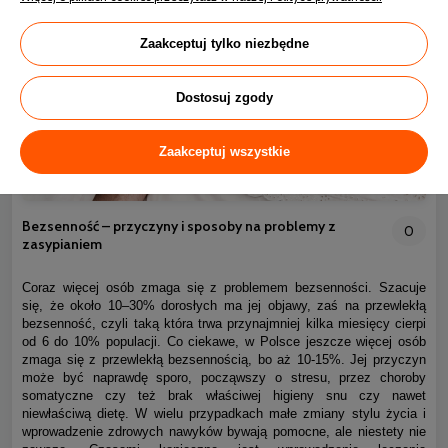
Zaakceptuj tylko niezbędne
Dostosuj zgody
Zaakceptuj wszystkie
Bezsenność – przyczyny i sposoby na problemy z
0
zasypianiem
Coraz więcej osób zmaga się z problemem bezsenności. Szacuje
się, że około 10–30% dorosłych ma jej objawy, zaś na przewlekłą
bezsenność, czyli taką która trwa przynajmniej kilka miesięcy cierpi
od 6 do 10% populacji. Co ciekawe, w Polsce jeszcze więcej osób
zmaga się z przewlekłą bezsennością, bo aż 10-15%. Jej przyczyn
może być naprawdę sporo, począwszy o stresu, przez choroby
somatyczne czy też brak właściwej higieny snu czy nawet
niewłaściwą dietę. W wielu przypadkach małe zmiany stylu życia i
wprowadzenie zdrowych nawyków bywają pomocne, ale niestety nie