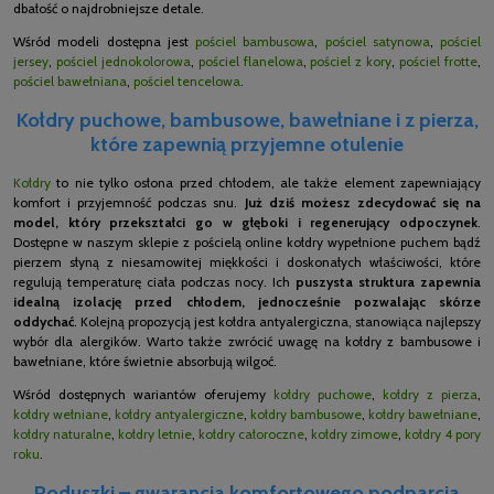
dbałość o najdrobniejsze detale.
Wśród modeli dostępna jest
pościel bambusowa
,
pościel satynowa
,
pościel
jersey
,
pościel jednokolorowa
,
pościel flanelowa
,
pościel z kory
,
pościel frotte
,
pościel bawełniana
,
pościel tencelowa
.
Kołdry puchowe, bambusowe, bawełniane i z pierza,
które zapewnią przyjemne otulenie
Kołdry
to nie tylko osłona przed chłodem, ale także element zapewniający
komfort i przyjemność podczas snu.
Już dziś możesz zdecydować się na
model, który przekształci go w głęboki i regenerujący odpoczynek
.
Dostępne w naszym sklepie z pościelą online kołdry wypełnione puchem bądź
pierzem słyną z niesamowitej miękkości i doskonałych właściwości, które
regulują temperaturę ciała podczas nocy. Ich
puszysta struktura zapewnia
idealną izolację przed chłodem, jednocześnie pozwalając skórze
oddychać
. Kolejną propozycją jest kołdra antyalergiczna, stanowiąca najlepszy
wybór dla alergików. Warto także zwrócić uwagę na kołdry z bambusowe i
bawełniane, które świetnie absorbują wilgoć.
Wśród dostępnych wariantów oferujemy
kołdry puchowe
,
kołdry z pierza
,
kołdry wełniane
,
kołdry antyalergiczne
,
kołdry bambusowe
,
kołdry bawełniane
,
kołdry naturalne
,
kołdry letnie
,
kołdry całoroczne
,
kołdry zimowe
,
kołdry 4 pory
roku
.
Poduszki – gwarancja komfortowego podparcia