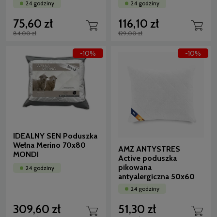
24 godziny
24 godziny
75,60 zł
116,10 zł
84,00 zł
129,00 zł
-10%
-10%
IDEALNY SEN Poduszka
Wełna Merino 70x80
AMZ ANTYSTRES
MONDI
Active poduszka
pikowana
24 godziny
antyalergiczna 50x60
24 godziny
309,60 zł
51,30 zł