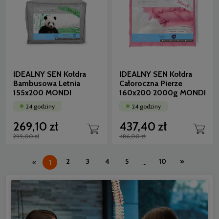
IDEALNY SEN Kołdra
IDEALNY SEN Kołdra
Bambusowa Letnia
Całoroczna Pierze
155x200 MONDI
160x200 2000g MONDI
24 godziny
24 godziny
269,10 zł
437,40 zł
299,00 zł
486,00 zł
2
3
4
5
10
»
«
1
...