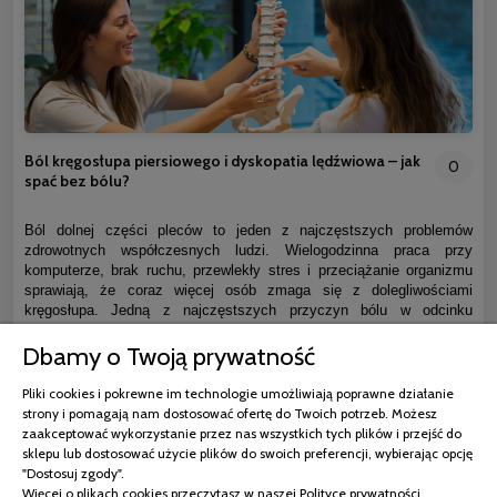
Ból kręgosłupa piersiowego i dyskopatia lędźwiowa – jak
0
spać bez bólu?
Ból dolnej części pleców to jeden z najczęstszych problemów
zdrowotnych współczesnych ludzi. Wielogodzinna praca przy
komputerze, brak ruchu, przewlekły stres i przeciążanie organizmu
sprawiają, że coraz więcej osób zmaga się z dolegliwościami
kręgosłupa. Jedną z najczęstszych przyczyn bólu w odcinku
lędźwiowym jest dyskopatia lędźwiowa. Problem ten nie wpływa
Dbamy o Twoją prywatność
wyłącznie na komfort poruszania się. Bardzo często utrudnia również
odpoczynek, pogarsza jakość snu i sprawia, że organizm nie może
prawidłowo się regenerować.
Pliki cookies i pokrewne im technologie umożliwiają poprawne działanie
strony i pomagają nam dostosować ofertę do Twoich potrzeb. Możesz
zaakceptować wykorzystanie przez nas wszystkich tych plików i przejść do
czytaj całość »
sklepu lub dostosować użycie plików do swoich preferencji, wybierając opcję
"Dostosuj zgody".
Więcej o plikach cookies przeczytasz w naszej Polityce prywatności.