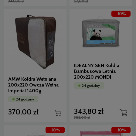
344,00 zł
57,00 zł
-10%
IDEALNY SEN Kołdra
Bambusowa Letnia
200x220 MONDI
AMW Kołdra Wełniana
200x220 Owcza Wełna
24 godziny
Imperial 1400g
24 godziny
343,80 zł
370,00 zł
382,00 zł
-10%
-10%