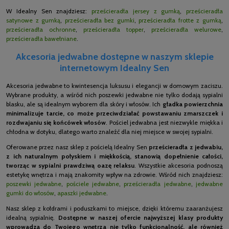
W Idealny Sen znajdziesz:
prześcieradła jersey z gumką
,
prześcieradła
satynowe z gumką
,
prześcieradła bez gumki
,
prześcieradła frotte z gumką
,
prześcieradła ochronne
,
prześcieradła topper
,
prześcieradła welurowe
,
prześcieradła bawełniane
.
Akcesoria jedwabne dostępne w naszym sklepie
internetowym Idealny Sen
Akcesoria jedwabne to kwintesencja luksusu i elegancji w domowym zaciszu.
Wybrane produkty, a wśród nich poszewki jedwabne nie tylko dodają sypialni
blasku, ale są idealnym wyborem dla skóry i włosów. Ich
gładka powierzchnia
minimalizuje tarcie, co może przeciwdziałać powstawaniu zmarszczek i
rozdwajaniu się końcówek włosów
. Pościel jedwabna jest niezwykle miękka i
chłodna w dotyku, dlatego warto znaleźć dla niej miejsce w swojej sypialni.
Oferowane przez nasz sklep z pościelą Idealny Sen
prześcieradła z jedwabiu,
z ich naturalnym połyskiem i miękkością, stanowią dopełnienie całości,
tworząc w sypialni prawdziwą oazę relaksu
. Wszystkie akcesoria podnoszą
estetykę wnętrza i mają znakomity wpływ na zdrowie. Wśród nich znajdziesz:
poszewki jedwabne
,
pościele jedwabne
,
prześcieradła jedwabne
,
jedwabne
gumki do włosów
,
apaszki jedwabne
.
Nasz sklep z kołdrami i poduszkami to miejsce, dzięki któremu zaaranżujesz
idealną sypialnię.
Dostępne w naszej ofercie najwyższej klasy produkty
wprowadzą do Twojego wnętrza nie tylko funkcjonalność, ale również