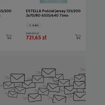
155/200
ESTELLA Pościel Jersey 155/200
ESTEL
m
2x70/80 6535/640 Timo
135/2
Sandr
4 dni
4 
849,00 zł
859,00
721,65 zł
730,