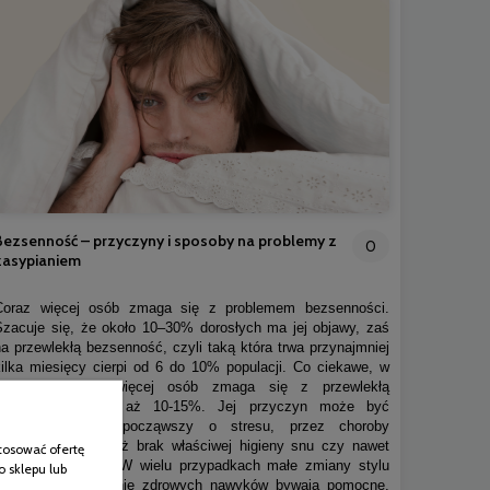
Bezsenność – przyczyny i sposoby na problemy z
0
zasypianiem
Coraz więcej osób zmaga się z problemem bezsenności.
Szacuje się, że około 10–30% dorosłych ma jej objawy, zaś
na przewlekłą bezsenność, czyli taką która trwa przynajmniej
kilka miesięcy cierpi od 6 do 10% populacji. Co ciekawe, w
Polsce jeszcze więcej osób zmaga się z przewlekłą
bezsennością, bo aż 10-15%. Jej przyczyn może być
naprawdę sporo, począwszy o stresu, przez choroby
somatyczne czy też brak właściwej higieny snu czy nawet
tosować ofertę
niewłaściwą dietę. W wielu przypadkach małe zmiany stylu
o sklepu lub
życia i wprowadzenie zdrowych nawyków bywają pomocne,