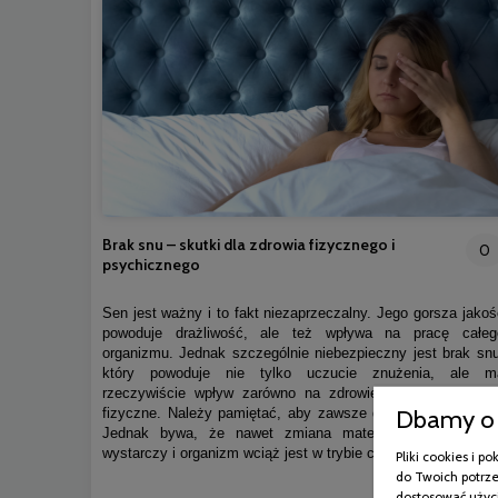
Brak snu – skutki dla zdrowia fizycznego i
0
psychicznego
Sen jest ważny i to fakt niezaprzeczalny. Jego gorsza jakoś
powoduje drażliwość, ale też wpływa na pracę całeg
organizmu. Jednak szczególnie niebezpieczny jest brak snu
który powoduje nie tylko uczucie znużenia, ale m
rzeczywiście wpływ zarówno na zdrowie psychiczne, jak 
Dbamy o 
fizyczne. Należy pamiętać, aby zawsze dbać o higienę snu
Jednak bywa, że nawet zmiana materaca na nowy ni
wystarczy i organizm wciąż jest w trybie czujności.
Pliki cookies i 
do Twoich potrze
dostosować użyci