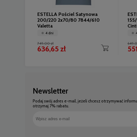
ESTELLA Pościel Satynowa
EST
200/220 2x70/80 7844/610
155
Valetta
Cint
4 dni
749,00 zł
649,0
636,65 zł
551
Newsletter
Podaj swój adres e-mail, jeżeli chcesz otrzymywać inform
otrzymaj 7% rabatu.