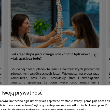
Ból kręgosłupa piersiowego i dyskopatia lędźwiowa
0
– jak spać bez bólu?
ć
Ból dolnej części pleców to jeden z najczęstszych problemów
o
zdrowotnych współczesnych ludzi. Wielogodzinna praca przy
,
komputerze, brak ruchu, przewlekły stres i przeciążanie
a
organizmu sprawiają, że coraz więcej osób zmaga się z
i
dolegliwościami kręgosłupa. Jedną z najczęstszych przyczyn
Twoją prywatność
.
bólu w odcinku lędźwiowym jest dyskopatia lędźwiowa.
e
Problem ten nie wpływa wyłącznie na komfort poruszania się.
Bardzo często utrudnia również odpoczynek, pogarsza jakość
pokrewne im technologie umożliwiają poprawne działanie strony i pomagają nam dos
snu i sprawia, że organizm nie może prawidłowo się
b. Możesz zaakceptować wykorzystanie przez nas wszystkich tych plików i przejść d
regenerować.
e plików do swoich preferencji, wybierając opcję "Dostosuj zgody".