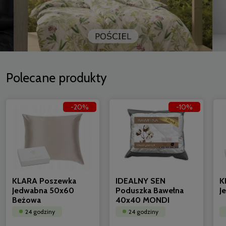
Polecane produkty
-20%
-10%
KLARA Poszewka
IDEALNY SEN
K
Jedwabna 50x60
Poduszka Bawełna
J
Beżowa
40x40 MONDI
24 godziny
24 godziny