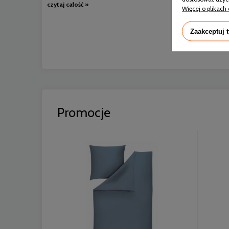
czytaj całość »
Więcej o plikach 
Zaakceptuj 
Promocje