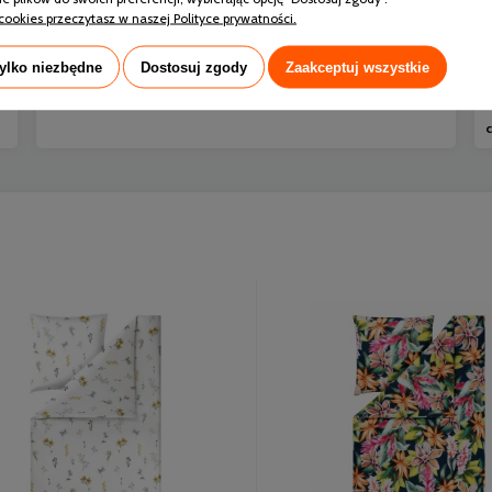
cookies przeczytasz w naszej Polityce prywatności.
czytaj całość »
tylko niezbędne
Dostosuj zgody
Zaakceptuj wszystkie
c