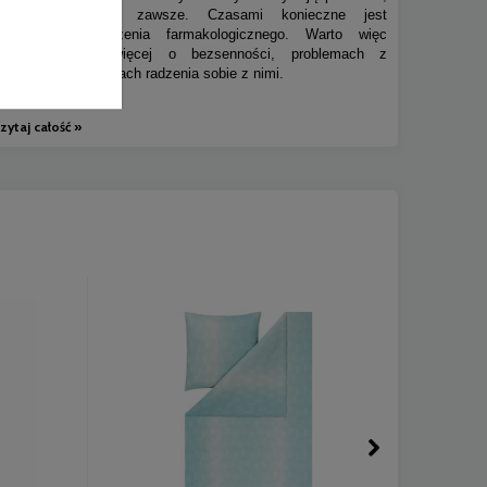
ale niestety nie zawsze. Czasami konieczne jest
wprowadzenie leczenia farmakologicznego. Warto więc
dowiedzieć się więcej o bezsenności, problemach z
zasypianie i sposobach radzenia sobie z nimi.
zytaj całość »