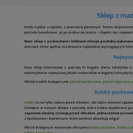
Sklep z mat
Kiedy myślisz o sypialni, z pewnością pierwszym Twoim skojarzenie
pościele bawełniane, aż po drobne akcesoria – dopełni się i zapewn
Nasz sklep z poduszkami i kołdrami oferuje produkty wykonane 
domowe, które spełnią oczekiwania najbardziej wymagających kli
Najwyższ
Nasz sklep internetowy z pościelą to bogata oferta tekstyliów 
wykorzystanie najwyższej jakości materiałów w bogatej kolorystyce,
Wśród modeli dostępna jest
pościel bambusowa
,
pościel satynowa
,
Kołdry puchowe,
Kołdry
to nie tylko osłona przed chłodem, ale także element zapew
Dostępne w naszym sklepie z pościelą online kołdry wypełnione pu
zapewnia idealną izolację przed chłodem, jednocześnie pozwal
z bambusowe i bawełniane, które świetnie absorbują wilgoć.
Wśród dostępnych wariantów oferujemy
kołdry puchowe
,
kołdry z p
kołdry 4 pory roku
.