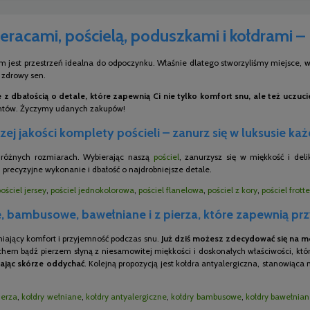
eracami, pościelą, poduszkami i kołdrami –
m jest przestrzeń idealna do odpoczynku. Właśnie dlatego stworzyliśmy miejsce, w 
i zdrowy sen.
z dbałością o detale, które zapewnią Ci nie tylko komfort snu, ale też uczuc
entów. Życzymy udanych zakupów!
ej jakości komplety pościeli – zanurz się w luksusie ka
o różnych rozmiarach. Wybierając naszą
pościel
, zanurzysz się w miękkość i del
 precyzyjne wykonanie i dbałość o najdrobniejsze detale.
pościel jersey
,
pościel jednokolorowa
,
pościel flanelowa
,
pościel z kory
,
pościel frotte
 bambusowe, bawełniane i z pierza, które zapewnią pr
niający komfort i przyjemność podczas snu.
Już dziś możesz zdecydować się na mo
chem bądź pierzem słyną z niesamowitej miękkości i doskonałych właściwości, któr
ając skórze oddychać
. Kolejną propozycją jest kołdra antyalergiczna, stanowiąca
ierza
,
kołdry wełniane
,
kołdry antyalergiczne
,
kołdry bambusowe
,
kołdry bawełnia