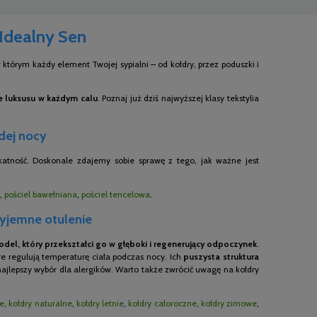
 Idealny Sen
którym każdy element Twojej sypialni – od kołdry, przez poduszki i
ie luksusu w każdym calu
. Poznaj już dziś najwyższej klasy tekstylia
żdej nocy
ikatność. Doskonale zdajemy sobie sprawę z tego, jak ważne jest
,
pościel bawełniana
,
pościel tencelowa
.
zyjemne otulenie
del, który przekształci go w głęboki i regenerujący odpoczynek
.
e regulują temperaturę ciała podczas nocy. Ich
puszysta struktura
 najlepszy wybór dla alergików. Warto także zwrócić uwagę na kołdry
ne
,
kołdry naturalne
,
kołdry letnie
,
kołdry całoroczne
,
kołdry zimowe
,