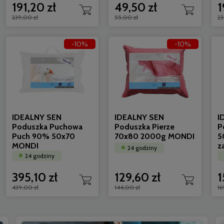
191,20 zł
49,50 zł
1
239,00 zł
55,00 zł
23
-10%
-10%
IDEALNY SEN Kołdra Alpaka 160x200
AMZ ANTYS
Całoroczna MONDI
całoroczn
24 godziny
24 godzi
690,00 zł
217,00 zł
621,00 zł
195,30 
IDEALNY SEN
IDEALNY SEN
I
Poduszka Puchowa
Poduszka Pierze
P
Puch 90% 50x70
70x80 2000g MONDI
5
MONDI
z
24 godziny
24 godziny
395,10 zł
129,60 zł
1
439,00 zł
144,00 zł
16