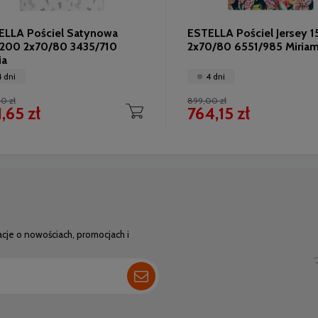
ELLA Pościel Satynowa
ESTELLA Pościel Jersey 
/200 2x70/80 3435/710
2x70/80 6551/985 Miria
ia
4 dni
4 dni
0 zł
899,00 zł
,65 zł
764,15 zł
acje o nowościach, promocjach i