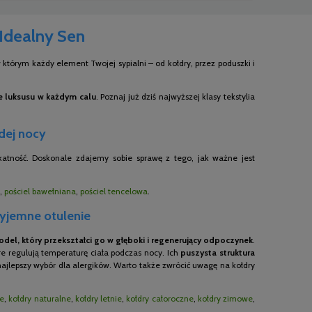
 Idealny Sen
którym każdy element Twojej sypialni – od kołdry, przez poduszki i
ie luksusu w każdym calu
. Poznaj już dziś najwyższej klasy tekstylia
żdej nocy
ikatność. Doskonale zdajemy sobie sprawę z tego, jak ważne jest
,
pościel bawełniana
,
pościel tencelowa
.
zyjemne otulenie
del, który przekształci go w głęboki i regenerujący odpoczynek
.
e regulują temperaturę ciała podczas nocy. Ich
puszysta struktura
 najlepszy wybór dla alergików. Warto także zwrócić uwagę na kołdry
ne
,
kołdry naturalne
,
kołdry letnie
,
kołdry całoroczne
,
kołdry zimowe
,