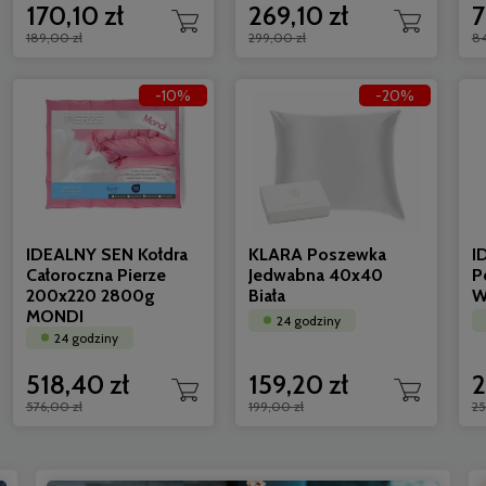
170,10 zł
269,10 zł
7
189,00 zł
299,00 zł
84
-10%
-20%
AMZ BAMBOO poduszka pikowana
AMW Kołdr
antyalergiczna i antybakteryjna 70x80
900g
24 godziny
24 godzi
112,00 zł
518,00 
100,80 zł
IDEALNY SEN Kołdra
KLARA Poszewka
I
Całoroczna Pierze
Jedwabna 40x40
P
200x220 2800g
Biała
W
MONDI
24 godziny
24 godziny
518,40 zł
159,20 zł
2
576,00 zł
199,00 zł
25