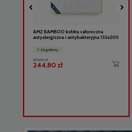
40x40
AMZ BAMBOO kołdra całoroczna
antyalergiczna i antybakteryjna 155x200
24 godziny
272,00 zł
244,80 zł