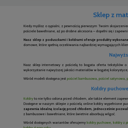
Sklep z mat
Kiedy myślisz o sypialni, z pewnością pierwszym Twoim skojarzenie
pościele bawełniane, aż po drobne akcesoria – dopełni się i zapewn
Nasz sklep z poduszkami i kołdrami oferuje produkty wykonane 
domowe, które spełnią oczekiwania najbardziej wymagających kli
Najwyższ
Nasz sklep internetowy z pościelą to bogata oferta tekstyliów 
wykorzystanie najwyższej jakości materiałów w bogatej kolorystyce,
Wśród modeli dostępna jest
pościel bambusowa
,
pościel satynowa
,
Kołdry puchowe,
Kołdry
to nie tylko osłona przed chłodem, ale także element zapew
Dostępne w naszym sklepie z pościelą online kołdry wypełnione pu
zapewnia idealną izolację przed chłodem, jednocześnie pozwal
z bambusowe i bawełniane, które świetnie absorbują wilgoć.
Wśród dostępnych wariantów oferujemy
kołdry puchowe
,
kołdry z p
kołdry 4 pory roku
.