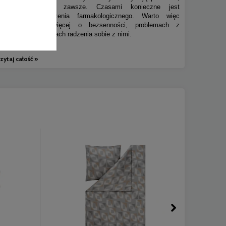
ale niestety nie zawsze. Czasami konieczne jest
wprowadzenie leczenia farmakologicznego. Warto więc
dowiedzieć się więcej o bezsenności, problemach z
zasypianie i sposobach radzenia sobie z nimi.
zytaj całość »