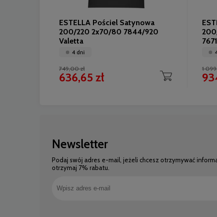
ESTELLA Pościel Satynowa
EST
200/220 2x70/80 7844/920
200
Valetta
767
4 dni
749,00 zł
1 099
636,65 zł
934
Newsletter
Podaj swój adres e-mail, jeżeli chcesz otrzymywać inform
otrzymaj 7% rabatu.