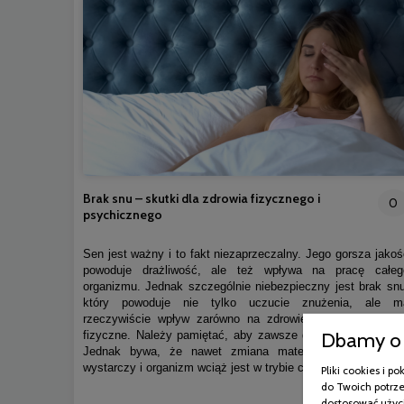
Brak snu – skutki dla zdrowia fizycznego i
0
psychicznego
Sen jest ważny i to fakt niezaprzeczalny. Jego gorsza jakoś
powoduje drażliwość, ale też wpływa na pracę całeg
organizmu. Jednak szczególnie niebezpieczny jest brak snu
który powoduje nie tylko uczucie znużenia, ale m
rzeczywiście wpływ zarówno na zdrowie psychiczne, jak 
Dbamy o 
fizyczne. Należy pamiętać, aby zawsze dbać o higienę snu
Jednak bywa, że nawet zmiana materaca na nowy ni
wystarczy i organizm wciąż jest w trybie czujności.
Pliki cookies i 
do Twoich potrze
dostosować użyci