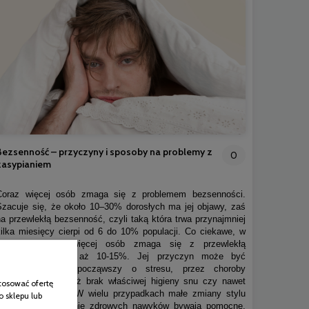
Bezsenność – przyczyny i sposoby na problemy z
0
zasypianiem
Coraz więcej osób zmaga się z problemem bezsenności.
Szacuje się, że około 10–30% dorosłych ma jej objawy, zaś
na przewlekłą bezsenność, czyli taką która trwa przynajmniej
kilka miesięcy cierpi od 6 do 10% populacji. Co ciekawe, w
Polsce jeszcze więcej osób zmaga się z przewlekłą
bezsennością, bo aż 10-15%. Jej przyczyn może być
naprawdę sporo, począwszy o stresu, przez choroby
somatyczne czy też brak właściwej higieny snu czy nawet
tosować ofertę
niewłaściwą dietę. W wielu przypadkach małe zmiany stylu
o sklepu lub
życia i wprowadzenie zdrowych nawyków bywają pomocne,