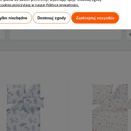
cookies przeczytasz w naszej Polityce prywatności.
czytaj całość »
tylko niezbędne
Dostosuj zgody
Zaakceptuj wszystkie
c