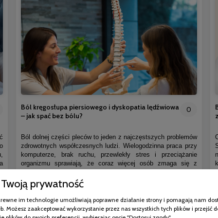
Ból kręgosłupa piersiowego i dyskopatia lędźwiowa
0
– jak spać bez bólu?
ć
Ból dolnej części pleców to jeden z najczęstszych problemów
o
zdrowotnych współczesnych ludzi. Wielogodzinna praca przy
,
komputerze, brak ruchu, przewlekły stres i przeciążanie
a
organizmu sprawiają, że coraz więcej osób zmaga się z
i
dolegliwościami kręgosłupa. Jedną z najczęstszych przyczyn
Twoją prywatność
.
bólu w odcinku lędźwiowym jest dyskopatia lędźwiowa.
e
Problem ten nie wpływa wyłącznie na komfort poruszania się.
Bardzo często utrudnia również odpoczynek, pogarsza jakość
pokrewne im technologie umożliwiają poprawne działanie strony i pomagają nam dos
snu i sprawia, że organizm nie może prawidłowo się
b. Możesz zaakceptować wykorzystanie przez nas wszystkich tych plików i przejść d
regenerować.
e plików do swoich preferencji, wybierając opcję "Dostosuj zgody".