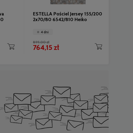
wa
ESTELLA Pościel Jersey 155/200
ESTEL
40
2x70/80 6542/810 Heiko
200/2
Tanja
4 dni
4 
899,00 zł
1 249,0
764,15 zł
1 06