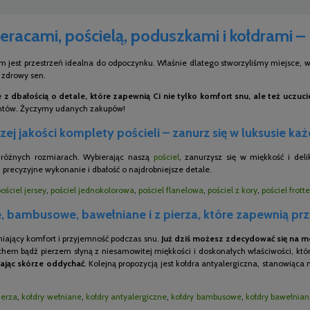
eracami, pościelą, poduszkami i kołdrami –
m jest przestrzeń idealna do odpoczynku. Właśnie dlatego stworzyliśmy miejsce, w 
i zdrowy sen.
z dbałością o detale, które zapewnią Ci nie tylko komfort snu, ale też uczuc
entów. Życzymy udanych zakupów!
ej jakości komplety pościeli – zanurz się w luksusie ka
o różnych rozmiarach. Wybierając naszą
pościel
, zanurzysz się w miękkość i del
 precyzyjne wykonanie i dbałość o najdrobniejsze detale.
pościel jersey
,
pościel jednokolorowa
,
pościel flanelowa
,
pościel z kory
,
pościel frotte
 bambusowe, bawełniane i z pierza, które zapewnią pr
niający komfort i przyjemność podczas snu.
Już dziś możesz zdecydować się na mo
chem bądź pierzem słyną z niesamowitej miękkości i doskonałych właściwości, któr
ając skórze oddychać
. Kolejną propozycją jest kołdra antyalergiczna, stanowiąca
ierza
,
kołdry wełniane
,
kołdry antyalergiczne
,
kołdry bambusowe
,
kołdry bawełnia