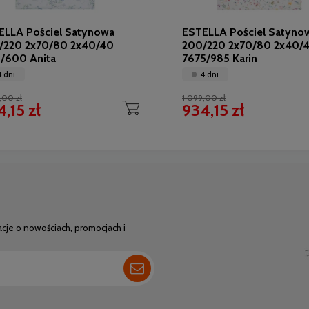
ELLA Pościel Satynowa
ESTELLA Pościel Satyno
/220 2x70/80 2x40/40
200/220 2x70/80 2x40/
1/600 Anita
7675/985 Karin
4 dni
4 dni
,00 zł
1 099,00 zł
,15 zł
934,15 zł
acje o nowościach, promocjach i