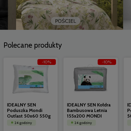
Polecane produkty
-10%
-10%
IDEALNY SEN
IDEALNY SEN Kołdra
I
Poduszka Mondi
Bambusowa Letnia
P
Outlast 50x60 550g
155x200 MONDI
5
24 godziny
24 godziny