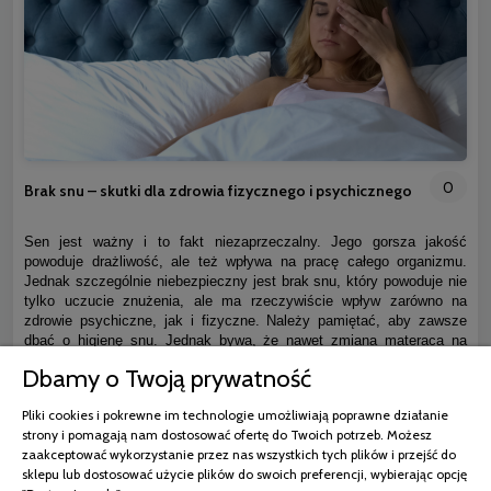
0
Brak snu – skutki dla zdrowia fizycznego i psychicznego
Sen jest ważny i to fakt niezaprzeczalny. Jego gorsza jakość
powoduje drażliwość, ale też wpływa na pracę całego organizmu.
Jednak szczególnie niebezpieczny jest brak snu, który powoduje nie
tylko uczucie znużenia, ale ma rzeczywiście wpływ zarówno na
zdrowie psychiczne, jak i fizyczne. Należy pamiętać, aby zawsze
dbać o higienę snu. Jednak bywa, że nawet zmiana materaca na
nowy nie wystarczy i organizm wciąż jest w trybie czujności.
Dbamy o Twoją prywatność
czytaj całość »
Pliki cookies i pokrewne im technologie umożliwiają poprawne działanie
strony i pomagają nam dostosować ofertę do Twoich potrzeb. Możesz
zaakceptować wykorzystanie przez nas wszystkich tych plików i przejść do
sklepu lub dostosować użycie plików do swoich preferencji, wybierając opcję