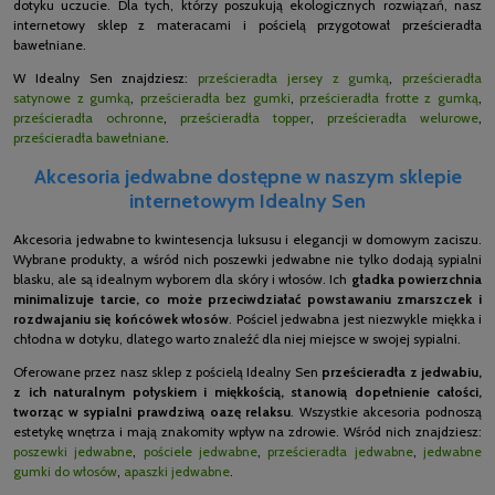
dotyku uczucie. Dla tych, którzy poszukują ekologicznych rozwiązań, nasz
internetowy sklep z materacami i pościelą przygotował prześcieradła
bawełniane.
W Idealny Sen znajdziesz:
prześcieradła jersey z gumką
,
prześcieradła
satynowe z gumką
,
prześcieradła bez gumki
,
prześcieradła frotte z gumką
,
prześcieradła ochronne
,
prześcieradła topper
,
prześcieradła welurowe
,
prześcieradła bawełniane
.
Akcesoria jedwabne dostępne w naszym sklepie
internetowym Idealny Sen
Akcesoria jedwabne to kwintesencja luksusu i elegancji w domowym zaciszu.
Wybrane produkty, a wśród nich poszewki jedwabne nie tylko dodają sypialni
blasku, ale są idealnym wyborem dla skóry i włosów. Ich
gładka powierzchnia
minimalizuje tarcie, co może przeciwdziałać powstawaniu zmarszczek i
rozdwajaniu się końcówek włosów
. Pościel jedwabna jest niezwykle miękka i
chłodna w dotyku, dlatego warto znaleźć dla niej miejsce w swojej sypialni.
Oferowane przez nasz sklep z pościelą Idealny Sen
prześcieradła z jedwabiu,
z ich naturalnym połyskiem i miękkością, stanowią dopełnienie całości,
tworząc w sypialni prawdziwą oazę relaksu
. Wszystkie akcesoria podnoszą
estetykę wnętrza i mają znakomity wpływ na zdrowie. Wśród nich znajdziesz:
poszewki jedwabne
,
pościele jedwabne
,
prześcieradła jedwabne
,
jedwabne
gumki do włosów
,
apaszki jedwabne
.