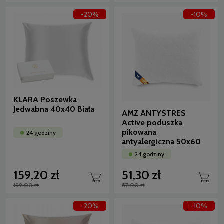
-20%
-10%
KLARA Poszewka
Jedwabna 40x40 Biała
AMZ ANTYSTRES
Active poduszka
pikowana
24 godziny
antyalergiczna 50x60
24 godziny
159,20 zł
51,30 zł
199,00 zł
57,00 zł
-20%
-10%