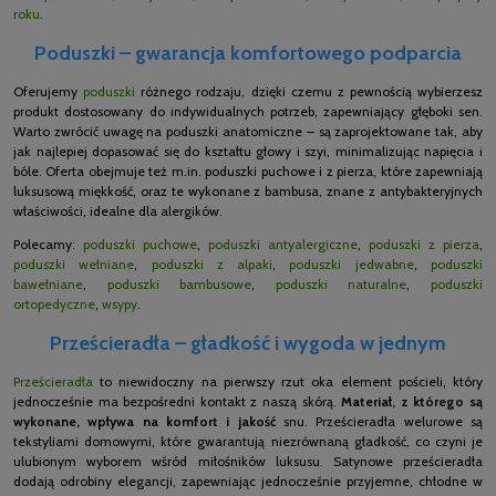
roku
.
Poduszki – gwarancja komfortowego podparcia
Oferujemy
poduszki
różnego rodzaju, dzięki czemu z pewnością wybierzesz
produkt dostosowany do indywidualnych potrzeb, zapewniający głęboki sen.
Warto zwrócić uwagę na poduszki anatomiczne – są zaprojektowane tak, aby
jak najlepiej dopasować się do kształtu głowy i szyi, minimalizując napięcia i
bóle. Oferta obejmuje też m.in. poduszki puchowe i z pierza, które zapewniają
luksusową miękkość, oraz te wykonane z bambusa, znane z antybakteryjnych
właściwości, idealne dla alergików.
Polecamy:
poduszki puchowe
,
poduszki antyalergiczne
,
poduszki z pierza
,
poduszki wełniane
,
poduszki z alpaki
,
poduszki jedwabne
,
poduszki
bawełniane
,
poduszki bambusowe
,
poduszki naturalne
,
poduszki
ortopedyczne
,
wsypy
.
Prześcieradła – gładkość i wygoda w jednym
Prześcieradła
to niewidoczny na pierwszy rzut oka element pościeli, który
jednocześnie ma bezpośredni kontakt z naszą skórą.
Materiał, z którego są
wykonane, wpływa na komfort i jakość
snu. Prześcieradła welurowe są
tekstyliami domowymi, które gwarantują niezrównaną gładkość, co czyni je
ulubionym wyborem wśród miłośników luksusu. Satynowe prześcieradła
dodają odrobiny elegancji, zapewniając jednocześnie przyjemne, chłodne w