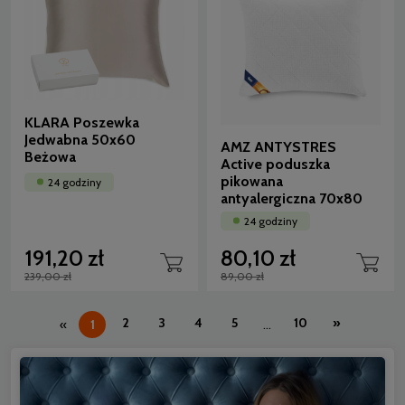
KLARA Poszewka
Jedwabna 50x60
AMZ ANTYSTRES
Beżowa
Active poduszka
pikowana
24 godziny
antyalergiczna 70x80
24 godziny
191,20 zł
80,10 zł
239,00 zł
89,00 zł
2
3
4
5
10
»
«
1
...