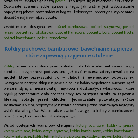
rozmiarach. Wybierając naszą
pościel
, zanurzysz się w miękkość i delikatność.
Doskonale zdajemy sobie sprawę z tego, jak ważne jest wykorzystanie
najwyższej jakości materiałów w bogatej kolorystyce, precyzyjne wykonanie i
dbałość o najdrobniejsze detale.
Wśród modeli dostępna jest
pościel bambusowa
,
pościel satynowa
,
pościel
jersey
,
pościel jednokolorowa
,
pościel flanelowa
,
pościel z kory
,
pościel frotte
,
pościel bawełniana
,
pościel tencelowa
.
Kołdry puchowe, bambusowe, bawełniane i z pierza,
które zapewnią przyjemne otulenie
Kołdry
to nie tylko osłona przed chłodem, ale także element zapewniający
komfort i przyjemność podczas snu.
Już dziś możesz zdecydować się na
model, który przekształci go w głęboki i regenerujący odpoczynek
.
Dostępne w naszym sklepie z pościelą online kołdry wypełnione puchem bądź
pierzem słyną z niesamowitej miękkości i doskonałych właściwości, które
regulują temperaturę ciała podczas nocy. Ich
puszysta struktura zapewnia
idealną izolację przed chłodem, jednocześnie pozwalając skórze
oddychać
. Kolejną propozycją jest kołdra antyalergiczna, stanowiąca najlepszy
wybór dla alergików. Warto także zwrócić uwagę na kołdry z bambusowe i
bawełniane, które świetnie absorbują wilgoć.
Wśród dostępnych wariantów oferujemy
kołdry puchowe
,
kołdry z pierza
,
kołdry wełniane
,
kołdry antyalergiczne
,
kołdry bambusowe
,
kołdry bawełniane
,
kołdry naturalne
,
kołdry letnie
,
kołdry całoroczne
,
kołdry zimowe
,
kołdry 4 pory