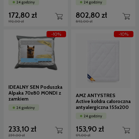
24 godziny
24 godziny
172,80 zł
802,80 zł
192,00 zł
892,00 zł
-10%
-10%
IDEALNY SEN Poduszka
Alpaka 70x80 MONDI z
AMZ ANTYSTRES
zamkiem
Active kołdra całoroczna
antyalergiczna 155x200
24 godziny
24 godziny
233,10 zł
153,90 zł
259,00 zł
171,00 zł