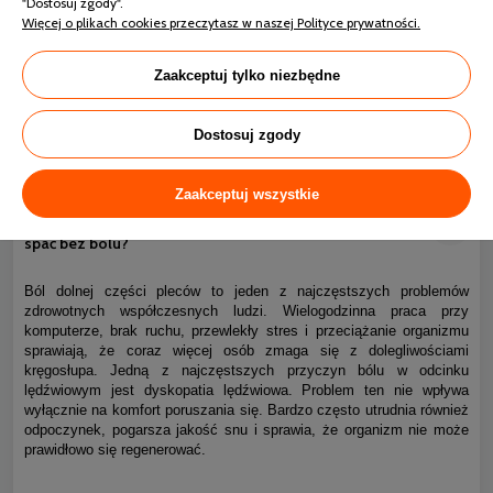
"Dostosuj zgody".
Więcej o plikach cookies przeczytasz w naszej Polityce prywatności.
Zaakceptuj tylko niezbędne
Dostosuj zgody
Zaakceptuj wszystkie
Ból kręgosłupa piersiowego i dyskopatia lędźwiowa – jak
0
spać bez bólu?
Ból dolnej części pleców to jeden z najczęstszych problemów
zdrowotnych współczesnych ludzi. Wielogodzinna praca przy
komputerze, brak ruchu, przewlekły stres i przeciążanie organizmu
sprawiają, że coraz więcej osób zmaga się z dolegliwościami
kręgosłupa. Jedną z najczęstszych przyczyn bólu w odcinku
lędźwiowym jest dyskopatia lędźwiowa. Problem ten nie wpływa
wyłącznie na komfort poruszania się. Bardzo często utrudnia również
odpoczynek, pogarsza jakość snu i sprawia, że organizm nie może
prawidłowo się regenerować.