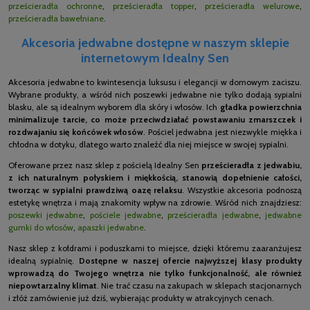
prześcieradła ochronne
,
prześcieradła topper
,
prześcieradła welurowe
,
prześcieradła bawełniane
.
Akcesoria jedwabne dostępne w naszym sklepie
internetowym Idealny Sen
Akcesoria jedwabne to kwintesencja luksusu i elegancji w domowym zaciszu.
Wybrane produkty, a wśród nich poszewki jedwabne nie tylko dodają sypialni
blasku, ale są idealnym wyborem dla skóry i włosów. Ich
gładka powierzchnia
minimalizuje tarcie, co może przeciwdziałać powstawaniu zmarszczek i
rozdwajaniu się końcówek włosów
. Pościel jedwabna jest niezwykle miękka i
chłodna w dotyku, dlatego warto znaleźć dla niej miejsce w swojej sypialni.
Oferowane przez nasz sklep z pościelą Idealny Sen
prześcieradła z jedwabiu,
z ich naturalnym połyskiem i miękkością, stanowią dopełnienie całości,
tworząc w sypialni prawdziwą oazę relaksu
. Wszystkie akcesoria podnoszą
estetykę wnętrza i mają znakomity wpływ na zdrowie. Wśród nich znajdziesz:
poszewki jedwabne
,
pościele jedwabne
,
prześcieradła jedwabne
,
jedwabne
gumki do włosów
,
apaszki jedwabne
.
Nasz sklep z kołdrami i poduszkami to miejsce, dzięki któremu zaaranżujesz
idealną sypialnię.
Dostępne w naszej ofercie najwyższej klasy produkty
wprowadzą do Twojego wnętrza nie tylko funkcjonalność, ale również
niepowtarzalny klimat
. Nie trać czasu na zakupach w sklepach stacjonarnych
i złóż zamówienie już dziś, wybierając produkty w atrakcyjnych cenach.