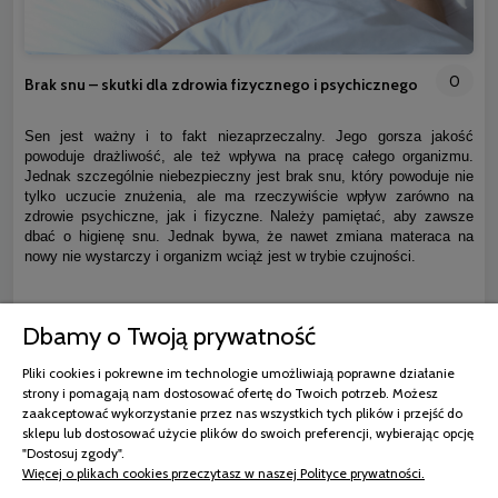
0
Brak snu – skutki dla zdrowia fizycznego i psychicznego
Sen jest ważny i to fakt niezaprzeczalny. Jego gorsza jakość
powoduje drażliwość, ale też wpływa na pracę całego organizmu.
Jednak szczególnie niebezpieczny jest brak snu, który powoduje nie
tylko uczucie znużenia, ale ma rzeczywiście wpływ zarówno na
zdrowie psychiczne, jak i fizyczne. Należy pamiętać, aby zawsze
dbać o higienę snu. Jednak bywa, że nawet zmiana materaca na
nowy nie wystarczy i organizm wciąż jest w trybie czujności.
czytaj całość »
Dbamy o Twoją prywatność
Pliki cookies i pokrewne im technologie umożliwiają poprawne działanie
strony i pomagają nam dostosować ofertę do Twoich potrzeb. Możesz
zaakceptować wykorzystanie przez nas wszystkich tych plików i przejść do
sklepu lub dostosować użycie plików do swoich preferencji, wybierając opcję
"Dostosuj zgody".
Więcej o plikach cookies przeczytasz w naszej Polityce prywatności.