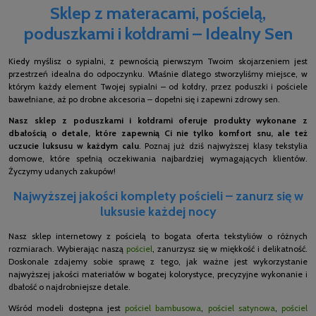
Sklep z materacami, pościelą,
poduszkami i kołdrami – Idealny Sen
Kiedy myślisz o sypialni, z pewnością pierwszym Twoim skojarzeniem jest
przestrzeń idealna do odpoczynku. Właśnie dlatego stworzyliśmy miejsce, w
którym każdy element Twojej sypialni – od kołdry, przez poduszki i pościele
bawełniane, aż po drobne akcesoria – dopełni się i zapewni zdrowy sen.
Nasz sklep z poduszkami i kołdrami oferuje produkty wykonane z
dbałością o detale, które zapewnią Ci nie tylko komfort snu, ale też
uczucie luksusu w każdym calu
. Poznaj już dziś najwyższej klasy tekstylia
domowe, które spełnią oczekiwania najbardziej wymagających klientów.
Życzymy udanych zakupów!
Najwyższej jakości komplety pościeli – zanurz się w
luksusie każdej nocy
Nasz sklep internetowy z pościelą to bogata oferta tekstyliów o różnych
rozmiarach. Wybierając naszą
pościel
, zanurzysz się w miękkość i delikatność.
Doskonale zdajemy sobie sprawę z tego, jak ważne jest wykorzystanie
najwyższej jakości materiałów w bogatej kolorystyce, precyzyjne wykonanie i
dbałość o najdrobniejsze detale.
Wśród modeli dostępna jest
pościel bambusowa
,
pościel satynowa
,
pościel