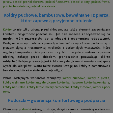
jersey
,
pościel jednokolorowa
,
pościel flanelowa
,
pościel z kory
,
pościel frotte
,
pościel bawełniana
,
pościel tencelowa
.
Kołdry puchowe, bambusowe, bawełniane i z pierza,
które zapewnią przyjemne otulenie
Kołdry
to nie tylko osłona przed chłodem, ale także element zapewniający
komfort i przyjemność podczas snu.
Już dziś możesz zdecydować się na
model, który przekształci go w głęboki i regenerujący odpoczynek
.
Dostępne w naszym sklepie z pościelą online kołdry wypełnione puchem bądź
pierzem słyną z niesamowitej miękkości i doskonałych właściwości, które
regulują temperaturę ciała podczas nocy. Ich
puszysta struktura zapewnia
idealną izolację przed chłodem, jednocześnie pozwalając skórze
oddychać
. Kolejną propozycją jest kołdra antyalergiczna, stanowiąca najlepszy
wybór dla alergików. Warto także zwrócić uwagę na kołdry z bambusowe i
bawełniane, które świetnie absorbują wilgoć.
Wśród dostępnych wariantów oferujemy
kołdry puchowe
,
kołdry z pierza
,
kołdry wełniane
,
kołdry antyalergiczne
,
kołdry bambusowe
,
kołdry bawełniane
,
kołdry naturalne
,
kołdry letnie
,
kołdry całoroczne
,
kołdry zimowe
,
kołdry 4 pory
roku
.
Poduszki – gwarancja komfortowego podparcia
Oferujemy
poduszki
różnego rodzaju, dzięki czemu z pewnością wybierzesz