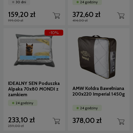
30 dni
24 godziny
159,20 zł
372,60 zł
199,00 zł
414,00 zł
-10%
IDEALNY SEN Poduszka
AMW Kołdra Bawełniana
Alpaka 70x80 MONDI z
200x220 Imperial 1450g
zamkiem
24 godziny
24 godziny
233,10 zł
378,00 zł
259,00 zł