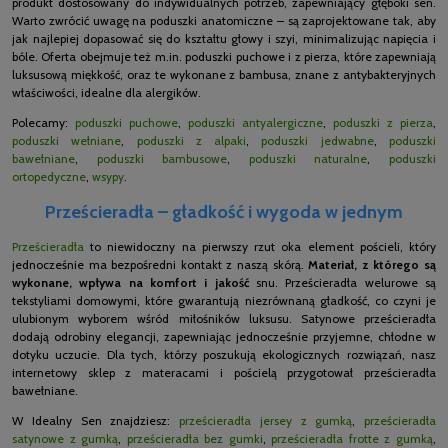
produkt dostosowany do indywidualnych potrzeb, zapewniający głęboki sen.
Warto zwrócić uwagę na poduszki anatomiczne – są zaprojektowane tak, aby
jak najlepiej dopasować się do kształtu głowy i szyi, minimalizując napięcia i
bóle. Oferta obejmuje też m.in. poduszki puchowe i z pierza, które zapewniają
luksusową miękkość, oraz te wykonane z bambusa, znane z antybakteryjnych
właściwości, idealne dla alergików.
Polecamy:
poduszki puchowe
,
poduszki antyalergiczne
,
poduszki z pierza
,
poduszki wełniane
,
poduszki z alpaki
,
poduszki jedwabne
,
poduszki
bawełniane
,
poduszki bambusowe
,
poduszki naturalne
,
poduszki
ortopedyczne
,
wsypy
.
Prześcieradła – gładkość i wygoda w jednym
Prześcieradła
to niewidoczny na pierwszy rzut oka element pościeli, który
jednocześnie ma bezpośredni kontakt z naszą skórą.
Materiał, z którego są
wykonane, wpływa na komfort i jakość
snu. Prześcieradła welurowe są
tekstyliami domowymi, które gwarantują niezrównaną gładkość, co czyni je
ulubionym wyborem wśród miłośników luksusu. Satynowe prześcieradła
dodają odrobiny elegancji, zapewniając jednocześnie przyjemne, chłodne w
dotyku uczucie. Dla tych, którzy poszukują ekologicznych rozwiązań, nasz
internetowy sklep z materacami i pościelą przygotował prześcieradła
bawełniane.
W Idealny Sen znajdziesz:
prześcieradła jersey z gumką
,
prześcieradła
satynowe z gumką
,
prześcieradła bez gumki
,
prześcieradła frotte z gumką
,