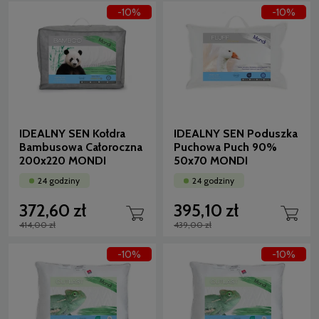
-10%
-10%
IDEALNY SEN Kołdra
IDEALNY SEN Poduszka
Bambusowa Całoroczna
Puchowa Puch 90%
200x220 MONDI
50x70 MONDI
24 godziny
24 godziny
372,60 zł
395,10 zł
414,00 zł
439,00 zł
-10%
-10%