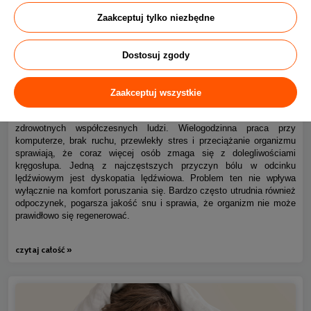
Zaakceptuj tylko niezbędne
Dostosuj zgody
Ból kręgosłupa piersiowego i dyskopatia lędźwiowa – jak
0
spać bez bólu?
Zaakceptuj wszystkie
Ból dolnej części pleców to jeden z najczęstszych problemów
zdrowotnych współczesnych ludzi. Wielogodzinna praca przy
komputerze, brak ruchu, przewlekły stres i przeciążanie organizmu
sprawiają, że coraz więcej osób zmaga się z dolegliwościami
kręgosłupa. Jedną z najczęstszych przyczyn bólu w odcinku
lędźwiowym jest dyskopatia lędźwiowa. Problem ten nie wpływa
wyłącznie na komfort poruszania się. Bardzo często utrudnia również
odpoczynek, pogarsza jakość snu i sprawia, że organizm nie może
prawidłowo się regenerować.
czytaj całość »