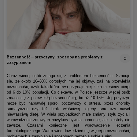
Bezsenność – przyczyny i sposoby na problemy z
0
zasypianiem
Coraz więcej osób zmaga się z problemem bezsenności. Szacuje
się, że około 10–30% dorosłych ma jej objawy, zaś na przewlekłą
bezsenność, czyli taką która trwa przynajmniej kilka miesięcy cierpi
od 6 do 10% populacji. Co ciekawe, w Polsce jeszcze więcej osób
zmaga się z przewlekłą bezsennością, bo aż 10-15%. Jej przyczyn
może być naprawdę sporo, począwszy o stresu, przez choroby
somatyczne czy też brak właściwej higieny snu czy nawet
niewłaściwą dietę. W wielu przypadkach małe zmiany stylu życia i
wprowadzenie zdrowych nawyków bywają pomocne, ale niestety nie
zawsze. Czasami konieczne jest wprowadzenie leczenia
farmakologicznego. Warto więc dowiedzieć się więcej o bezsenności,
problemach z zasypianie i sposobach radzenia sobie z nimi.