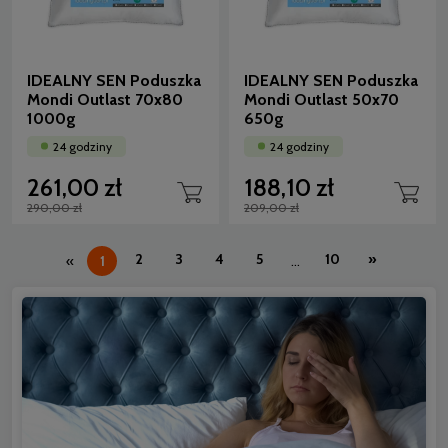
IDEALNY SEN Poduszka
IDEALNY SEN Poduszka
Mondi Outlast 70x80
Mondi Outlast 50x70
1000g
650g
24 godziny
24 godziny
261,00 zł
188,10 zł
290,00 zł
209,00 zł
2
3
4
5
10
»
«
1
...