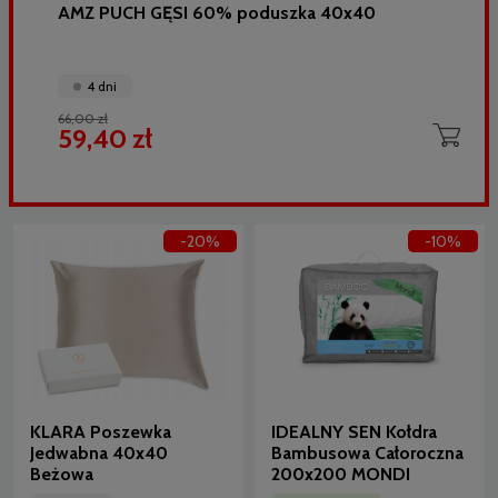
AMZ PUCH GĘSI 60% poduszka 40x40
4 dni
66,00 zł
59,40 zł
-20%
-10%
KLARA Poszewka
IDEALNY SEN Kołdra
Jedwabna 40x40
Bambusowa Całoroczna
Beżowa
200x200 MONDI