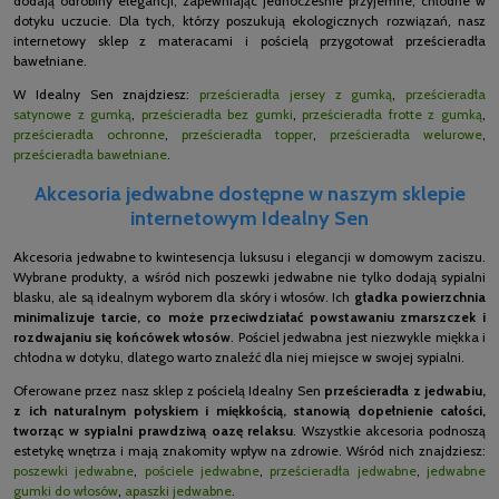
dodają odrobiny elegancji, zapewniając jednocześnie przyjemne, chłodne w
dotyku uczucie. Dla tych, którzy poszukują ekologicznych rozwiązań, nasz
internetowy sklep z materacami i pościelą przygotował prześcieradła
bawełniane.
W Idealny Sen znajdziesz:
prześcieradła jersey z gumką
,
prześcieradła
satynowe z gumką
,
prześcieradła bez gumki
,
prześcieradła frotte z gumką
,
prześcieradła ochronne
,
prześcieradła topper
,
prześcieradła welurowe
,
prześcieradła bawełniane
.
Akcesoria jedwabne dostępne w naszym sklepie
internetowym Idealny Sen
Akcesoria jedwabne to kwintesencja luksusu i elegancji w domowym zaciszu.
Wybrane produkty, a wśród nich poszewki jedwabne nie tylko dodają sypialni
blasku, ale są idealnym wyborem dla skóry i włosów. Ich
gładka powierzchnia
minimalizuje tarcie, co może przeciwdziałać powstawaniu zmarszczek i
rozdwajaniu się końcówek włosów
. Pościel jedwabna jest niezwykle miękka i
chłodna w dotyku, dlatego warto znaleźć dla niej miejsce w swojej sypialni.
Oferowane przez nasz sklep z pościelą Idealny Sen
prześcieradła z jedwabiu,
z ich naturalnym połyskiem i miękkością, stanowią dopełnienie całości,
tworząc w sypialni prawdziwą oazę relaksu
. Wszystkie akcesoria podnoszą
estetykę wnętrza i mają znakomity wpływ na zdrowie. Wśród nich znajdziesz:
poszewki jedwabne
,
pościele jedwabne
,
prześcieradła jedwabne
,
jedwabne
gumki do włosów
,
apaszki jedwabne
.