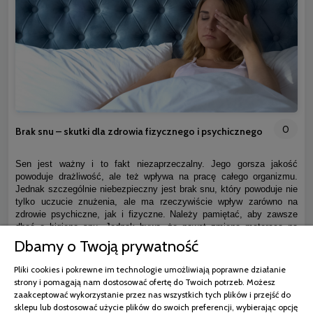
0
Brak snu – skutki dla zdrowia fizycznego i psychicznego
Sen jest ważny i to fakt niezaprzeczalny. Jego gorsza jakość
powoduje drażliwość, ale też wpływa na pracę całego organizmu.
Jednak szczególnie niebezpieczny jest brak snu, który powoduje nie
tylko uczucie znużenia, ale ma rzeczywiście wpływ zarówno na
zdrowie psychiczne, jak i fizyczne. Należy pamiętać, aby zawsze
dbać o higienę snu. Jednak bywa, że nawet zmiana materaca na
nowy nie wystarczy i organizm wciąż jest w trybie czujności.
Dbamy o Twoją prywatność
Pliki cookies i pokrewne im technologie umożliwiają poprawne działanie
czytaj całość »
strony i pomagają nam dostosować ofertę do Twoich potrzeb. Możesz
zaakceptować wykorzystanie przez nas wszystkich tych plików i przejść do
sklepu lub dostosować użycie plików do swoich preferencji, wybierając opcję