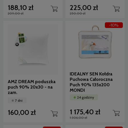
188,10 zł
225,00 zł
209,00 zł
250,00 zł
-10%
IDEALNY SEN Kołdra
Puchowa Całoroczna
AMZ DREAM poduszka
Puch 90% 135x200
puch 90% 20x30 - na
MONDI
zam.
24 godziny
7 dni
1 175,40 zł
160,00 zł
1 306,00 zł