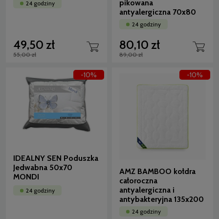
pikowana
24 godziny
antyalergiczna 70x80
24 godziny
49,50 zł
80,10 zł
55,00 zł
89,00 zł
-10%
-10%
IDEALNY SEN Poduszka
Jedwabna 50x70
AMZ BAMBOO kołdra
MONDI
całoroczna
antyalergiczna i
24 godziny
antybakteryjna 135x200
24 godziny