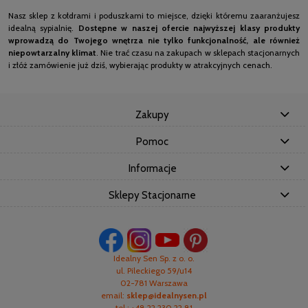
Nasz sklep z kołdrami i poduszkami to miejsce, dzięki któremu zaaranżujesz
idealną sypialnię.
Dostępne w naszej ofercie najwyższej klasy produkty
wprowadzą do Twojego wnętrza nie tylko funkcjonalność, ale również
niepowtarzalny klimat
. Nie trać czasu na zakupach w sklepach stacjonarnych
i złóż zamówienie już dziś, wybierając produkty w atrakcyjnych cenach.
Zakupy
Pomoc
Informacje
Sklepy Stacjonarne
Idealny Sen Sp. z o. o.
ul. Pileckiego 59/u14
02-781 Warszawa
email:
sklep@idealnysen.pl
tel.: +48 22 230 22 81