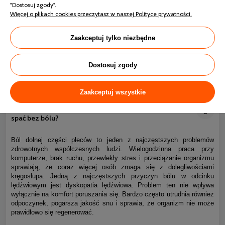
"Dostosuj zgody".
Więcej o plikach cookies przeczytasz w naszej Polityce prywatności.
Zaakceptuj tylko niezbędne
Dostosuj zgody
Zaakceptuj wszystkie
Ból kręgosłupa piersiowego i dyskopatia lędźwiowa – jak
0
spać bez bólu?
Ból dolnej części pleców to jeden z najczęstszych problemów
zdrowotnych współczesnych ludzi. Wielogodzinna praca przy
komputerze, brak ruchu, przewlekły stres i przeciążanie organizmu
sprawiają, że coraz więcej osób zmaga się z dolegliwościami
kręgosłupa. Jedną z najczęstszych przyczyn bólu w odcinku
lędźwiowym jest dyskopatia lędźwiowa. Problem ten nie wpływa
wyłącznie na komfort poruszania się. Bardzo często utrudnia również
odpoczynek, pogarsza jakość snu i sprawia, że organizm nie może
prawidłowo się regenerować.