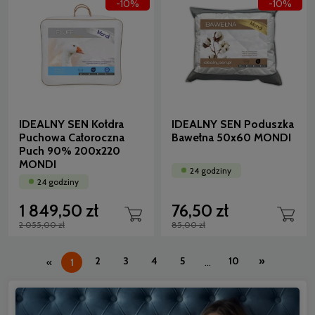
-10%
-10%
IDEALNY SEN Kołdra
IDEALNY SEN Poduszka
Puchowa Całoroczna
Bawełna 50x60 MONDI
Puch 90% 200x220
MONDI
24 godziny
24 godziny
1 849,50 zł
76,50 zł
2 055,00 zł
85,00 zł
2
3
4
5
10
»
«
1
...