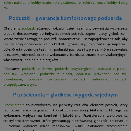
kołdry naturalne
,
kołdry letnie
,
kołdry całoroczne
,
kołdry zimowe
,
kołdry 4 pory
roku
.
Poduszki – gwarancja komfortowego podparcia
Oferujemy
poduszki
różnego rodzaju, dzięki czemu z pewnością wybierzesz
produkt dostosowany do indywidualnych potrzeb, zapewniający głęboki sen.
Warto zwrócić uwagę na poduszki anatomiczne – są zaprojektowane tak, aby
jak najlepiej dopasować się do kształtu głowy i szyi, minimalizując napięcia i
bóle. Oferta obejmuje też m.in. poduszki puchowe i z pierza, które zapewniają
luksusową miękkość, oraz te wykonane z bambusa, znane z antybakteryjnych
właściwości, idealne dla alergików.
Polecamy:
poduszki puchowe
,
poduszki antyalergiczne
,
poduszki z pierza
,
poduszki wełniane
,
poduszki z alpaki
,
poduszki jedwabne
,
poduszki
bawełniane
,
poduszki bambusowe
,
poduszki naturalne
,
poduszki
ortopedyczne
,
wsypy
.
Prześcieradła – gładkość i wygoda w jednym
Prześcieradła
to niewidoczny na pierwszy rzut oka element pościeli, który
jednocześnie ma bezpośredni kontakt z naszą skórą.
Materiał, z którego są
wykonane, wpływa na komfort i jakość
snu. Prześcieradła welurowe są
tekstyliami domowymi, które gwarantują niezrównaną gładkość, co czyni je
ulubionym wyborem wśród miłośników luksusu. Satynowe prześcieradła