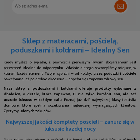
Sklep z materacami, pościelą,
poduszkami i kołdrami – Idealny Sen
Kiedy myślisz o sypialni, z pewnością pierwszym Twoim skojarzeniem jest
przestrzeń idealna do odpoczynku. Właśnie dlatego stworzyliśmy miejsce, w
którym każdy element Twojej sypialni – od kołdry, przez poduszki i pościele
bawełniane, aż po drobne akcesoria – dopełni się i zapewni zdrowy sen.
Nasz sklep z poduszkami i kołdrami oferuje produkty wykonane z
dbałością o detale, które zapewnią Ci nie tylko komfort snu, ale też
uczucie luksusu w każdym calu
. Poznaj już dziś najwyższej klasy tekstylia
domowe, które spełnią oczekiwania najbardziej wymagających klientów.
Życzymy udanych zakupów!
Najwyższej jakości komplety pościeli – zanurz się w
luksusie każdej nocy
Nasz sklep internetowy z pościelą to bogata oferta tekstyliów o różnych