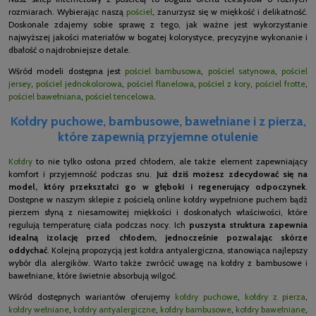
rozmiarach. Wybierając naszą
pościel
, zanurzysz się w miękkość i delikatność.
Doskonale zdajemy sobie sprawę z tego, jak ważne jest wykorzystanie
najwyższej jakości materiałów w bogatej kolorystyce, precyzyjne wykonanie i
dbałość o najdrobniejsze detale.
Wśród modeli dostępna jest
pościel bambusowa
,
pościel satynowa
,
pościel
jersey
,
pościel jednokolorowa
,
pościel flanelowa
,
pościel z kory
,
pościel frotte
,
pościel bawełniana
,
pościel tencelowa
.
Kołdry puchowe, bambusowe, bawełniane i z pierza,
które zapewnią przyjemne otulenie
Kołdry
to nie tylko osłona przed chłodem, ale także element zapewniający
komfort i przyjemność podczas snu.
Już dziś możesz zdecydować się na
model, który przekształci go w głęboki i regenerujący odpoczynek
.
Dostępne w naszym sklepie z pościelą online kołdry wypełnione puchem bądź
pierzem słyną z niesamowitej miękkości i doskonałych właściwości, które
regulują temperaturę ciała podczas nocy. Ich
puszysta struktura zapewnia
idealną izolację przed chłodem, jednocześnie pozwalając skórze
oddychać
. Kolejną propozycją jest kołdra antyalergiczna, stanowiąca najlepszy
wybór dla alergików. Warto także zwrócić uwagę na kołdry z bambusowe i
bawełniane, które świetnie absorbują wilgoć.
Wśród dostępnych wariantów oferujemy
kołdry puchowe
,
kołdry z pierza
,
kołdry wełniane
,
kołdry antyalergiczne
,
kołdry bambusowe
,
kołdry bawełniane
,