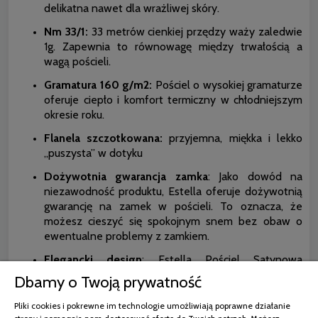
delikatna nawet dla wrażliwej skóry.
Nm 33/1:
33 metrów cienkiej przędzy waży zaledwie
1g. Zapewnia to równowagę między trwałością a
wagą pościeli.
Gramatura 160 g/m2:
Pościel o wysokiej gramaturze
oferuje ciepło i komfort termiczny w chłodniejszym
okresie roku.
Flanela szczotkowana:
przyjemna, miękka i lekko
„puszysta” w dotyku
Dożywotnia gwarancja zamka
: Jako dowód na
niezawodność produktu, Estella oferuje dożywotnią
gwarancję na zamek w pościeli. To oznacza, że
możesz cieszyć się spokojnym snem bez obaw o
ewentualne problemy z zamkiem.
Elegancki design
: Estella Pościel Satynowa
wyróżnia się eleganckim wzornictwem, które dodaje
Dbamy o Twoją prywatność
klasy i stylu Twojej sypialni. To nie tylko produkt do
snu, ale także element dekoracyjny.
Pliki cookies i pokrewne im technologie umożliwiają poprawne działanie