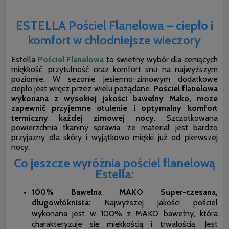
ESTELLA Pościel Flanelowa – ciepło i
komfort w chłodniejsze wieczory
Estella
Pościel Flanelowa
to świetny wybór dla ceniących
miękkość, przytulność oraz komfort snu na najwyższym
poziomie. W sezonie jesienno-zimowym dodatkowe
ciepło jest wręcz przez wielu pożądane.
Pościel flanelowa
wykonana z wysokiej jakości bawełny Mako, może
zapewnić przyjemne otulenie i optymalny komfort
termiczny każdej zimowej nocy.
Szczotkowana
powierzchnia tkaniny sprawia, że materiał jest bardzo
przyjazny dla skóry i wyjątkowo miękki już od pierwszej
nocy.
Co jeszcze wyróżnia pościel flanelową
Estella:
100% Bawełna MAKO Super-czesana,
długowłóknista:
Najwyższej jakości pościel
wykonana jest w 100% z MAKO bawełny, która
charakteryzuje się miękkością i trwałością. Jest