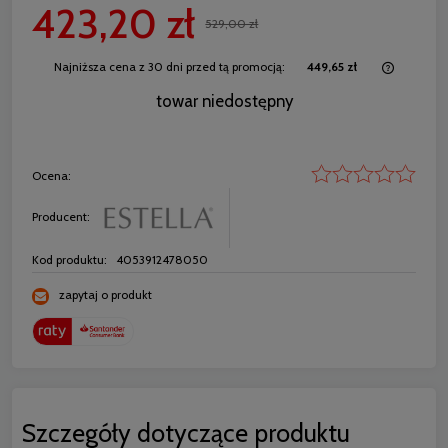
423,20 zł
529,00 zł
Najniższa cena z 30 dni przed tą promocją:
449,65 zł
Jeżeli 
towar niedostępny
30 dni,
momentu
sprzeda
Ocena:
Producent:
Kod produktu:
4053912478050
zapytaj o produkt
Szczegóły dotyczące produktu