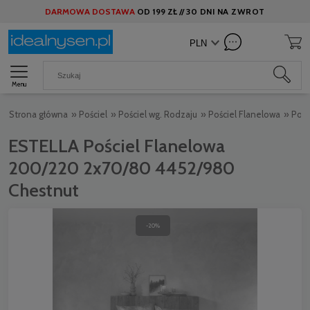
DARMOWA DOSTAWA
OD
199 ZŁ //
30 DNI NA ZWROT
Menu
Strona główna
»
Pościel
»
Pościel wg. Rodzaju
»
Pościel Flanelowa
»
Pośc
ESTELLA Pościel Flanelowa
200/220 2x70/80 4452/980
Chestnut
-20%