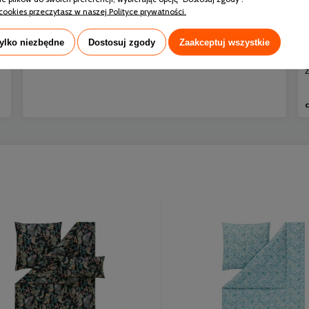
snu i sprawia, że organizm nie może prawidłowo się
cookies przeczytasz w naszej Polityce prywatności.
regenerować.
tylko niezbędne
Dostosuj zgody
Zaakceptuj wszystkie
czytaj całość »
c