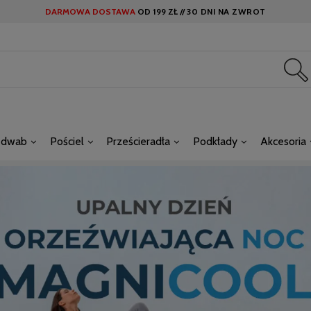
DARMOWA DOSTAWA
OD
199 ZŁ //
30 DNI NA ZWROT
edwab
Pościel
Prześcieradła
Podkłady
Akcesoria