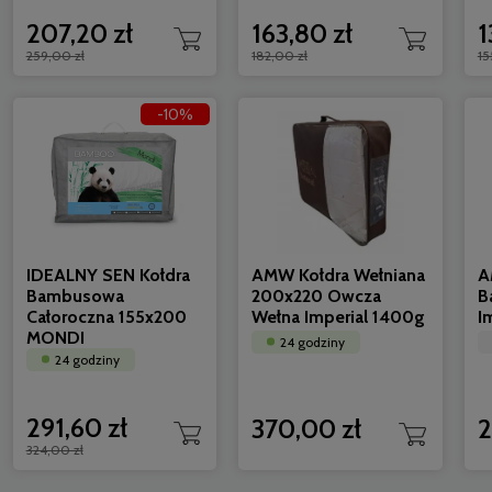
207,20 zł
163,80 zł
1
259,00 zł
182,00 zł
15
-10%
IDEALNY SEN Kołdra Alpaka 140x200
AMZ BAMB
Całoroczna MONDI
antyalergi
24 godziny
24 godzi
590,00 zł
112,00 zł
531,00 zł
100,80
IDEALNY SEN Kołdra
AMW Kołdra Wełniana
A
Bambusowa
200x220 Owcza
B
Całoroczna 155x200
Wełna Imperial 1400g
I
MONDI
24 godziny
24 godziny
291,60 zł
370,00 zł
2
324,00 zł