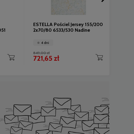
ESTELLA Pościel Jersey 155/200
ESTEL
051
2x70/80 6533/530 Nadine
200/
7992/
4 dni
4 
849,00 zł
1 099,0
721,65 zł
934,