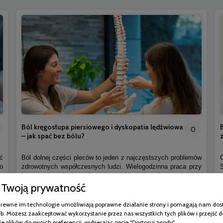
Ból kręgosłupa piersiowego i dyskopatia lędźwiowa
0
– jak spać bez bólu?
ć
Ból dolnej części pleców to jeden z najczęstszych problemów
o
zdrowotnych współczesnych ludzi. Wielogodzinna praca przy
,
komputerze, brak ruchu, przewlekły stres i przeciążanie
Twoją prywatność
a
organizmu sprawiają, że coraz więcej osób zmaga się z
i
dolegliwościami kręgosłupa. Jedną z najczęstszych przyczyn
.
bólu w odcinku lędźwiowym jest dyskopatia lędźwiowa.
pokrewne im technologie umożliwiają poprawne działanie strony i pomagają nam dos
e
Problem ten nie wpływa wyłącznie na komfort poruszania się.
b. Możesz zaakceptować wykorzystanie przez nas wszystkich tych plików i przejść d
Bardzo często utrudnia również odpoczynek, pogarsza jakość
e plików do swoich preferencji, wybierając opcję "Dostosuj zgody".