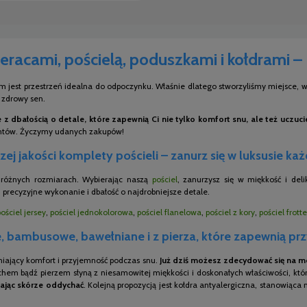
eracami, pościelą, poduszkami i kołdrami –
m jest przestrzeń idealna do odpoczynku. Właśnie dlatego stworzyliśmy miejsce, w 
i zdrowy sen.
z dbałością o detale, które zapewnią Ci nie tylko komfort snu, ale też uczuc
entów. Życzymy udanych zakupów!
ej jakości komplety pościeli – zanurz się w luksusie ka
o różnych rozmiarach. Wybierając naszą
pościel
, zanurzysz się w miękkość i del
 precyzyjne wykonanie i dbałość o najdrobniejsze detale.
pościel jersey
,
pościel jednokolorowa
,
pościel flanelowa
,
pościel z kory
,
pościel frotte
 bambusowe, bawełniane i z pierza, które zapewnią pr
niający komfort i przyjemność podczas snu.
Już dziś możesz zdecydować się na mo
chem bądź pierzem słyną z niesamowitej miękkości i doskonałych właściwości, któr
ając skórze oddychać
. Kolejną propozycją jest kołdra antyalergiczna, stanowiąca