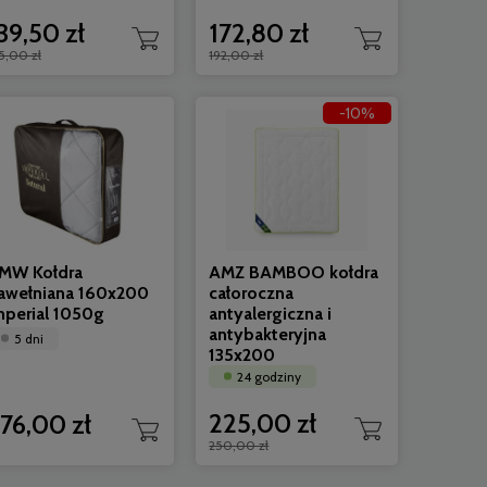
39,50 zł
172,80 zł
5,00 zł
192,00 zł
-10%
OO poduszka pikowana
AMZ BAMBOO kołdra ca
czna i antybakteryjna 70x80
antyalergiczna i antyb
ny
24 godziny
272,00 zł
 zł
244,80 zł
MW Kołdra
AMZ BAMBOO kołdra
awełniana 160x200
całoroczna
mperial 1050g
antyalergiczna i
antybakteryjna
5 dni
135x200
24 godziny
225,00 zł
76,00 zł
250,00 zł