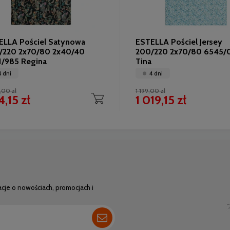
ELLA Pościel Satynowa
ESTELLA Pościel Jersey
/220 2x70/80 2x40/40
200/220 2x70/80 6545/
1/985 Regina
Tina
4 dni
4 dni
,00 zł
1 199,00 zł
,15 zł
1 019,15 zł
acje o nowościach, promocjach i