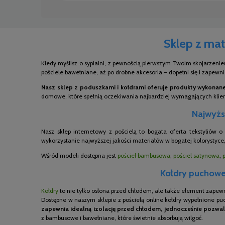
Sklep z mat
Kiedy myślisz o sypialni, z pewnością pierwszym Twoim skojarzenie
pościele bawełniane, aż po drobne akcesoria – dopełni się i zapewn
Nasz sklep z poduszkami i kołdrami oferuje produkty wykonane 
domowe, które spełnią oczekiwania najbardziej wymagających kli
Najwyższ
Nasz sklep internetowy z pościelą to bogata oferta tekstyliów 
wykorzystanie najwyższej jakości materiałów w bogatej kolorystyce,
Wśród modeli dostępna jest
pościel bambusowa
,
pościel satynowa
,
Kołdry puchowe,
Kołdry
to nie tylko osłona przed chłodem, ale także element zapew
Dostępne w naszym sklepie z pościelą online kołdry wypełnione pu
zapewnia idealną izolację przed chłodem, jednocześnie pozwal
z bambusowe i bawełniane, które świetnie absorbują wilgoć.