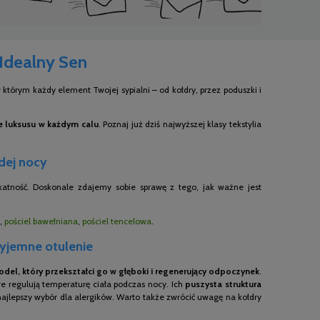
 Idealny Sen
którym każdy element Twojej sypialni – od kołdry, przez poduszki i
ie luksusu w każdym calu
. Poznaj już dziś najwyższej klasy tekstylia
żdej nocy
ikatność. Doskonale zdajemy sobie sprawę z tego, jak ważne jest
,
pościel bawełniana
,
pościel tencelowa
.
zyjemne otulenie
del, który przekształci go w głęboki i regenerujący odpoczynek
.
e regulują temperaturę ciała podczas nocy. Ich
puszysta struktura
 najlepszy wybór dla alergików. Warto także zwrócić uwagę na kołdry