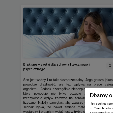
Brak snu – skutki dla zdrowia fizycznego i
0
psychicznego
Sen jest ważny i to fakt niezaprzeczalny. Jego gorsza jakoś
powoduje drażliwość, ale też wpływa na pracę całeg
organizmu. Jednak szczególnie niebezpieczny jest brak snu
Dbamy o 
który powoduje nie tylko uczucie znużenia, ale m
rzeczywiście wpływ zarówno na zdrowie psychiczne, jak 
fizyczne. Należy pamiętać, aby zawsze dbać o higienę snu
Pliki cookies i 
Jednak bywa, że nawet zmiana materaca na nowy ni
do Twoich potrze
wystarczy i organizm wciąż jest w trybie czujności.
dostosować użyci