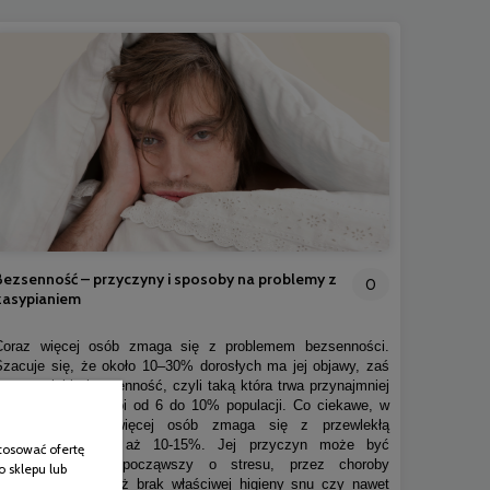
Bezsenność – przyczyny i sposoby na problemy z
0
zasypianiem
Coraz więcej osób zmaga się z problemem bezsenności.
Szacuje się, że około 10–30% dorosłych ma jej objawy, zaś
na przewlekłą bezsenność, czyli taką która trwa przynajmniej
kilka miesięcy cierpi od 6 do 10% populacji. Co ciekawe, w
Polsce jeszcze więcej osób zmaga się z przewlekłą
bezsennością, bo aż 10-15%. Jej przyczyn może być
tosować ofertę
naprawdę sporo, począwszy o stresu, przez choroby
o sklepu lub
somatyczne czy też brak właściwej higieny snu czy nawet