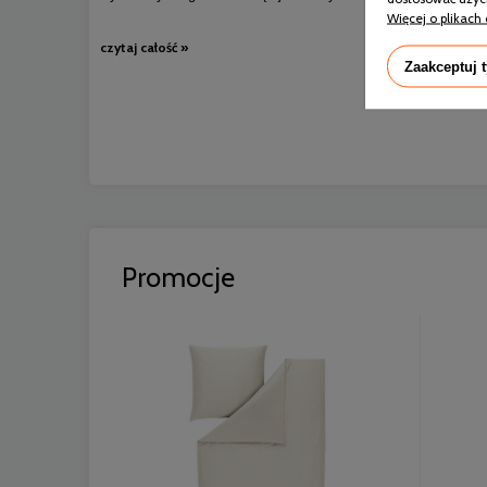
Więcej o plikach 
czytaj całość »
Zaakceptuj 
Promocje