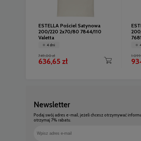
ESTELLA Pościel Satynowa
EST
200/220 2x70/80 7844/110
200
Valetta
768
4 dni
749,00 zł
1 099
636,65 zł
934
Newsletter
Podaj swój adres e-mail, jeżeli chcesz otrzymywać inform
otrzymaj 7% rabatu.