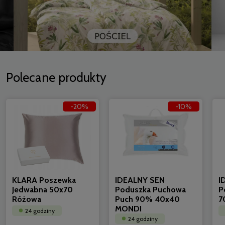
Polecane produkty
-20%
-10%
KLARA Poszewka
IDEALNY SEN
I
Jedwabna 50x70
Poduszka Puchowa
P
Różowa
Puch 90% 40x40
7
MONDI
24 godziny
24 godziny