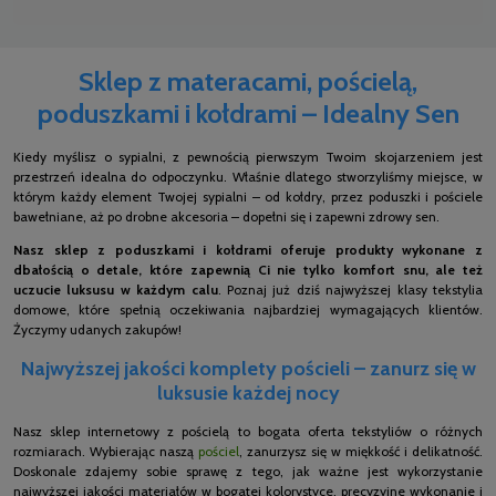
Sklep z materacami, pościelą,
poduszkami i kołdrami – Idealny Sen
Kiedy myślisz o sypialni, z pewnością pierwszym Twoim skojarzeniem jest
przestrzeń idealna do odpoczynku. Właśnie dlatego stworzyliśmy miejsce, w
którym każdy element Twojej sypialni – od kołdry, przez poduszki i pościele
bawełniane, aż po drobne akcesoria – dopełni się i zapewni zdrowy sen.
Nasz sklep z poduszkami i kołdrami oferuje produkty wykonane z
dbałością o detale, które zapewnią Ci nie tylko komfort snu, ale też
uczucie luksusu w każdym calu
. Poznaj już dziś najwyższej klasy tekstylia
domowe, które spełnią oczekiwania najbardziej wymagających klientów.
Życzymy udanych zakupów!
Najwyższej jakości komplety pościeli – zanurz się w
luksusie każdej nocy
Nasz sklep internetowy z pościelą to bogata oferta tekstyliów o różnych
rozmiarach. Wybierając naszą
pościel
, zanurzysz się w miękkość i delikatność.
Doskonale zdajemy sobie sprawę z tego, jak ważne jest wykorzystanie
najwyższej jakości materiałów w bogatej kolorystyce, precyzyjne wykonanie i