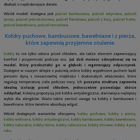
dbałość o najdrobniejsze detale.
Wśród modeli dostępna jest
pościel bambusowa
,
pościel satynowa
,
pościel
jersey
,
pościel jednokolorowa
,
pościel flanelowa
,
pościel z kory
,
pościel frotte
,
pościel bawełniana
,
pościel tencelowa
.
Kołdry puchowe, bambusowe, bawełniane i z pierza,
które zapewnią przyjemne otulenie
Kołdry
to nie tylko osłona przed chłodem, ale także element zapewniający
komfort i przyjemność podczas snu.
Już dziś możesz zdecydować się na
model, który przekształci go w głęboki i regenerujący odpoczynek
.
Dostępne w naszym sklepie z pościelą online kołdry wypełnione puchem bądź
pierzem słyną z niesamowitej miękkości i doskonałych właściwości, które
regulują temperaturę ciała podczas nocy. Ich
puszysta struktura zapewnia
idealną izolację przed chłodem, jednocześnie pozwalając skórze
oddychać
. Kolejną propozycją jest kołdra antyalergiczna, stanowiąca najlepszy
wybór dla alergików. Warto także zwrócić uwagę na kołdry z bambusowe i
bawełniane, które świetnie absorbują wilgoć.
Wśród dostępnych wariantów oferujemy
kołdry puchowe
,
kołdry z pierza
,
kołdry wełniane
,
kołdry antyalergiczne
,
kołdry bambusowe
,
kołdry bawełniane
,
kołdry naturalne
,
kołdry letnie
,
kołdry całoroczne
,
kołdry zimowe
,
kołdry 4 pory
roku
.