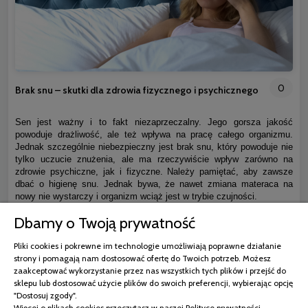
0
Brak snu – skutki dla zdrowia fizycznego i psychicznego
Sen jest ważny i to fakt niezaprzeczalny. Jego gorsza jakość
powoduje drażliwość, ale też wpływa na pracę całego organizmu.
Jednak szczególnie niebezpieczny jest brak snu, który powoduje nie
tylko uczucie znużenia, ale ma rzeczywiście wpływ zarówno na
zdrowie psychiczne, jak i fizyczne. Należy pamiętać, aby zawsze
dbać o higienę snu. Jednak bywa, że nawet zmiana materaca na
nowy nie wystarczy i organizm wciąż jest w trybie czujności.
Dbamy o Twoją prywatność
czytaj całość »
Pliki cookies i pokrewne im technologie umożliwiają poprawne działanie
strony i pomagają nam dostosować ofertę do Twoich potrzeb. Możesz
zaakceptować wykorzystanie przez nas wszystkich tych plików i przejść do
sklepu lub dostosować użycie plików do swoich preferencji, wybierając opcję
"Dostosuj zgody".
Więcej o plikach cookies przeczytasz w naszej Polityce prywatności.