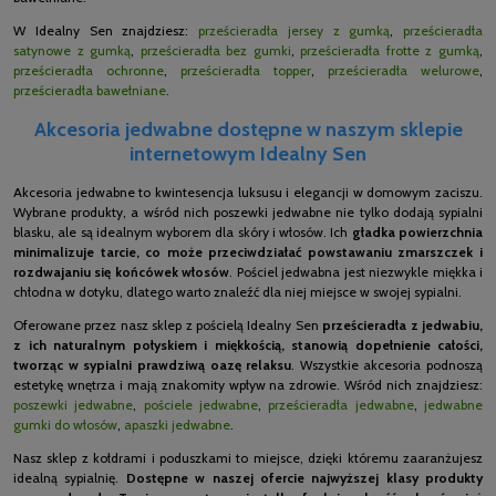
W Idealny Sen znajdziesz:
prześcieradła jersey z gumką
,
prześcieradła
satynowe z gumką
,
prześcieradła bez gumki
,
prześcieradła frotte z gumką
,
prześcieradła ochronne
,
prześcieradła topper
,
prześcieradła welurowe
,
prześcieradła bawełniane
.
Akcesoria jedwabne dostępne w naszym sklepie
internetowym Idealny Sen
Akcesoria jedwabne to kwintesencja luksusu i elegancji w domowym zaciszu.
Wybrane produkty, a wśród nich poszewki jedwabne nie tylko dodają sypialni
blasku, ale są idealnym wyborem dla skóry i włosów. Ich
gładka powierzchnia
minimalizuje tarcie, co może przeciwdziałać powstawaniu zmarszczek i
rozdwajaniu się końcówek włosów
. Pościel jedwabna jest niezwykle miękka i
chłodna w dotyku, dlatego warto znaleźć dla niej miejsce w swojej sypialni.
Oferowane przez nasz sklep z pościelą Idealny Sen
prześcieradła z jedwabiu,
z ich naturalnym połyskiem i miękkością, stanowią dopełnienie całości,
tworząc w sypialni prawdziwą oazę relaksu
. Wszystkie akcesoria podnoszą
estetykę wnętrza i mają znakomity wpływ na zdrowie. Wśród nich znajdziesz:
poszewki jedwabne
,
pościele jedwabne
,
prześcieradła jedwabne
,
jedwabne
gumki do włosów
,
apaszki jedwabne
.
Nasz sklep z kołdrami i poduszkami to miejsce, dzięki któremu zaaranżujesz
idealną sypialnię.
Dostępne w naszej ofercie najwyższej klasy produkty