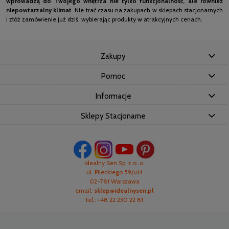
wprowadzą do Twojego wnętrza nie tylko funkcjonalność, ale również
niepowtarzalny klimat
. Nie trać czasu na zakupach w sklepach stacjonarnych
i złóż zamówienie już dziś, wybierając produkty w atrakcyjnych cenach.
Zakupy
Pomoc
Informacje
Sklepy Stacjonarne
Idealny Sen Sp. z o. o.
ul. Pileckiego 59/u14
02-781 Warszawa
email:
sklep@idealnysen.pl
tel.: +48 22 230 22 81