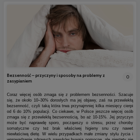
Bezsenność – przyczyny i sposoby na problemy z
0
zasypianiem
Coraz więcej osób zmaga się z problemem bezsenności. Szacuje
się, że około 10–30% dorosłych ma jej objawy, zaś na przewlekłą
bezsenność, czyli taką która trwa przynajmniej kilka miesięcy cierpi
od 6 do 10% populacji. Co ciekawe, w Polsce jeszcze więcej osób
zmaga się z przewlekłą bezsennością, bo aż 10-15%. Jej przyczyn
może być naprawdę sporo, począwszy o stresu, przez choroby
somatyczne czy też brak właściwej higieny snu czy nawet
niewłaściwą dietę. W wielu przypadkach małe zmiany stylu życia i
wprowadzenie zdrowych nawyków bywają pomocne, ale niestety nie