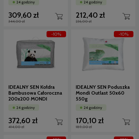
24 godziny
24 godziny
309,60 zł
212,40 zł
344,00 zł
236,00 zł
-10%
-10%
IDEALNY SEN Kołdra
IDEALNY SEN Poduszka
Bambusowa Całoroczna
Mondi Outlast 50x60
200x200 MONDI
550g
24 godziny
24 godziny
372,60 zł
170,10 zł
414,00 zł
189,00 zł