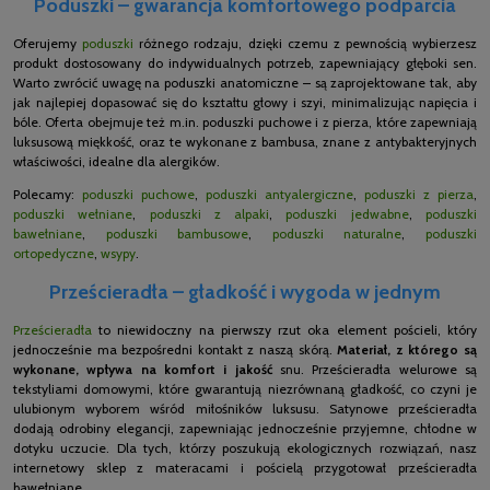
Poduszki – gwarancja komfortowego podparcia
Oferujemy
poduszki
różnego rodzaju, dzięki czemu z pewnością wybierzesz
produkt dostosowany do indywidualnych potrzeb, zapewniający głęboki sen.
Warto zwrócić uwagę na poduszki anatomiczne – są zaprojektowane tak, aby
jak najlepiej dopasować się do kształtu głowy i szyi, minimalizując napięcia i
bóle. Oferta obejmuje też m.in. poduszki puchowe i z pierza, które zapewniają
luksusową miękkość, oraz te wykonane z bambusa, znane z antybakteryjnych
właściwości, idealne dla alergików.
Polecamy:
poduszki puchowe
,
poduszki antyalergiczne
,
poduszki z pierza
,
poduszki wełniane
,
poduszki z alpaki
,
poduszki jedwabne
,
poduszki
bawełniane
,
poduszki bambusowe
,
poduszki naturalne
,
poduszki
ortopedyczne
,
wsypy
.
Prześcieradła – gładkość i wygoda w jednym
Prześcieradła
to niewidoczny na pierwszy rzut oka element pościeli, który
jednocześnie ma bezpośredni kontakt z naszą skórą.
Materiał, z którego są
wykonane, wpływa na komfort i jakość
snu. Prześcieradła welurowe są
tekstyliami domowymi, które gwarantują niezrównaną gładkość, co czyni je
ulubionym wyborem wśród miłośników luksusu. Satynowe prześcieradła
dodają odrobiny elegancji, zapewniając jednocześnie przyjemne, chłodne w
dotyku uczucie. Dla tych, którzy poszukują ekologicznych rozwiązań, nasz
internetowy sklep z materacami i pościelą przygotował prześcieradła
bawełniane.