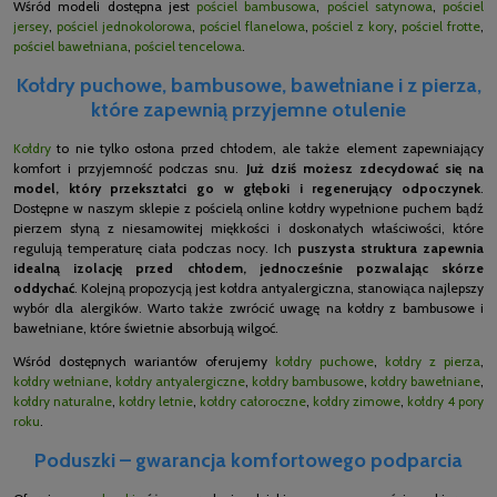
Wśród modeli dostępna jest
pościel bambusowa
,
pościel satynowa
,
pościel
jersey
,
pościel jednokolorowa
,
pościel flanelowa
,
pościel z kory
,
pościel frotte
,
pościel bawełniana
,
pościel tencelowa
.
Kołdry puchowe, bambusowe, bawełniane i z pierza,
które zapewnią przyjemne otulenie
Kołdry
to nie tylko osłona przed chłodem, ale także element zapewniający
komfort i przyjemność podczas snu.
Już dziś możesz zdecydować się na
model, który przekształci go w głęboki i regenerujący odpoczynek
.
Dostępne w naszym sklepie z pościelą online kołdry wypełnione puchem bądź
pierzem słyną z niesamowitej miękkości i doskonałych właściwości, które
regulują temperaturę ciała podczas nocy. Ich
puszysta struktura zapewnia
idealną izolację przed chłodem, jednocześnie pozwalając skórze
oddychać
. Kolejną propozycją jest kołdra antyalergiczna, stanowiąca najlepszy
wybór dla alergików. Warto także zwrócić uwagę na kołdry z bambusowe i
bawełniane, które świetnie absorbują wilgoć.
Wśród dostępnych wariantów oferujemy
kołdry puchowe
,
kołdry z pierza
,
kołdry wełniane
,
kołdry antyalergiczne
,
kołdry bambusowe
,
kołdry bawełniane
,
kołdry naturalne
,
kołdry letnie
,
kołdry całoroczne
,
kołdry zimowe
,
kołdry 4 pory
roku
.
Poduszki – gwarancja komfortowego podparcia