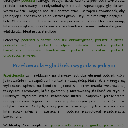
Oferujemy
poduszki
różnego rodzaju, dzięki czemu z pewnością wybierzesz
produkt dostosowany do indywidualnych potrzeb, zapewniający głęboki sen.
Warto zwrócić uwagę na poduszki anatomiczne – są zaprojektowane tak, aby
jak najlepiej dopasować się do kształtu głowy i szyi, minimalizując napięcia i
bóle. Oferta obejmuje też m.in. poduszki puchowe i z pierza, które zapewniają
luksusową miękkość, oraz te wykonane z bambusa, znane z antybakteryjnych
właściwości, idealne dla alergików.
Polecamy:
poduszki puchowe
,
poduszki antyalergiczne
,
poduszki z pierza
,
poduszki wełniane
,
poduszki z alpaki
,
poduszki jedwabne
,
poduszki
bawełniane
,
poduszki bambusowe
,
poduszki naturalne
,
poduszki
ortopedyczne
,
wsypy
.
Prześcieradła – gładkość i wygoda w jednym
Prześcieradła
to niewidoczny na pierwszy rzut oka element pościeli, który
jednocześnie ma bezpośredni kontakt z naszą skórą.
Materiał, z którego są
wykonane, wpływa na komfort i jakość
snu. Prześcieradła welurowe są
tekstyliami domowymi, które gwarantują niezrównaną gładkość, co czyni je
ulubionym wyborem wśród miłośników luksusu. Satynowe prześcieradła
dodają odrobiny elegancji, zapewniając jednocześnie przyjemne, chłodne w
dotyku uczucie. Dla tych, którzy poszukują ekologicznych rozwiązań, nasz
internetowy sklep z materacami i pościelą przygotował prześcieradła
bawełniane.
W Idealny Sen znajdziesz:
prześcieradła jersey z gumką
,
prześcieradła