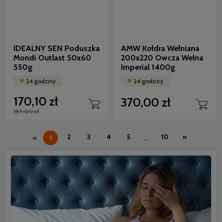
IDEALNY SEN Poduszka
AMW Kołdra Wełniana
Mondi Outlast 50x60
200x220 Owcza Wełna
550g
Imperial 1400g
24 godziny
24 godziny
170,10 zł
370,00 zł
189,00 zł
2
3
4
5
10
»
«
1
...