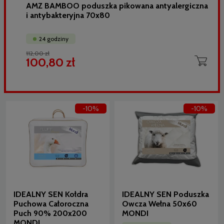
AMZ BAMBOO poduszka pikowana antyalergiczna
i antybakteryjna 70x80
24 godziny
112,00 zł
100,80 zł
-10%
-10%
IDEALNY SEN Kołdra
IDEALNY SEN Poduszka
Puchowa Całoroczna
Owcza Wełna 50x60
Puch 90% 200x200
MONDI
MONDI