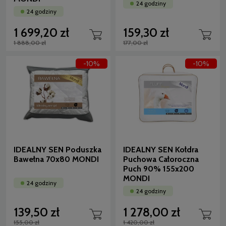
24 godziny
24 godziny
1 699,20 zł
159,30 zł
1 888,00 zł
177,00 zł
-10%
-10%
IDEALNY SEN Poduszka
IDEALNY SEN Kołdra
Bawełna 70x80 MONDI
Puchowa Całoroczna
Puch 90% 155x200
MONDI
24 godziny
24 godziny
139,50 zł
1 278,00 zł
155,00 zł
1 420,00 zł