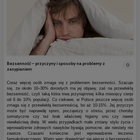
Bezsenność – przyczyny i sposoby na problemy z
0
zasypianiem
Coraz więcej osób zmaga się z problemem bezsenności. Szacuje
się, że około 10–30% dorosłych ma jej objawy, zaś na przewlekłą
bezsenność, czyli taką która trwa przynajmniej kilka miesięcy cierpi
od 6 do 10% populacji. Co ciekawe, w Polsce jeszcze więcej osób
zmaga się z przewlekłą bezsennością, bo aż 10-15%. Jej przyczyn
może być naprawdę sporo, począwszy o stresu, przez choroby
somatyczne czy też brak właściwej higieny snu czy nawet
niewłaściwą dietę. W wielu przypadkach małe zmiany stylu życia i
wprowadzenie zdrowych nawyków bywają pomocne, ale niestety nie
zawsze. Czasami konieczne jest wprowadzenie leczenia
farmakologicznego. Warto więc dowiedzieć się więcej o bezsenności,