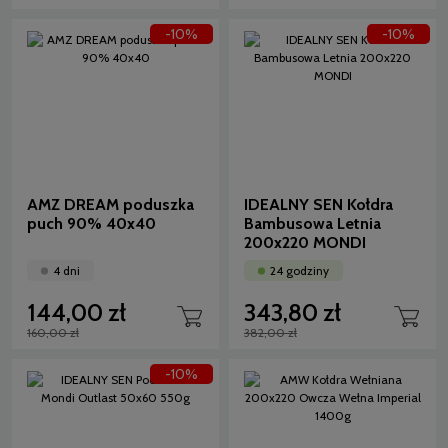
-10%
-10%
AMZ DREAM poduszka
IDEALNY SEN Kołdra
puch 90% 40x40
Bambusowa Letnia
200x220 MONDI
4 dni
24 godziny
144,00 zł
343,80 zł
160,00 zł
382,00 zł
-10%