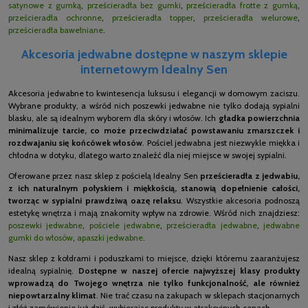
satynowe z gumką
,
prześcieradła bez gumki
,
prześcieradła frotte z gumką
,
prześcieradła ochronne
,
prześcieradła topper
,
prześcieradła welurowe
,
prześcieradła bawełniane
.
Akcesoria jedwabne dostępne w naszym sklepie
internetowym Idealny Sen
Akcesoria jedwabne to kwintesencja luksusu i elegancji w domowym zaciszu.
Wybrane produkty, a wśród nich poszewki jedwabne nie tylko dodają sypialni
blasku, ale są idealnym wyborem dla skóry i włosów. Ich
gładka powierzchnia
minimalizuje tarcie, co może przeciwdziałać powstawaniu zmarszczek i
rozdwajaniu się końcówek włosów
. Pościel jedwabna jest niezwykle miękka i
chłodna w dotyku, dlatego warto znaleźć dla niej miejsce w swojej sypialni.
Oferowane przez nasz sklep z pościelą Idealny Sen
prześcieradła z jedwabiu,
z ich naturalnym połyskiem i miękkością, stanowią dopełnienie całości,
tworząc w sypialni prawdziwą oazę relaksu
. Wszystkie akcesoria podnoszą
estetykę wnętrza i mają znakomity wpływ na zdrowie. Wśród nich znajdziesz:
poszewki jedwabne
,
pościele jedwabne
,
prześcieradła jedwabne
,
jedwabne
gumki do włosów
,
apaszki jedwabne
.
Nasz sklep z kołdrami i poduszkami to miejsce, dzięki któremu zaaranżujesz
idealną sypialnię.
Dostępne w naszej ofercie najwyższej klasy produkty
wprowadzą do Twojego wnętrza nie tylko funkcjonalność, ale również
niepowtarzalny klimat
. Nie trać czasu na zakupach w sklepach stacjonarnych
i złóż zamówienie już dziś, wybierając produkty w atrakcyjnych cenach.