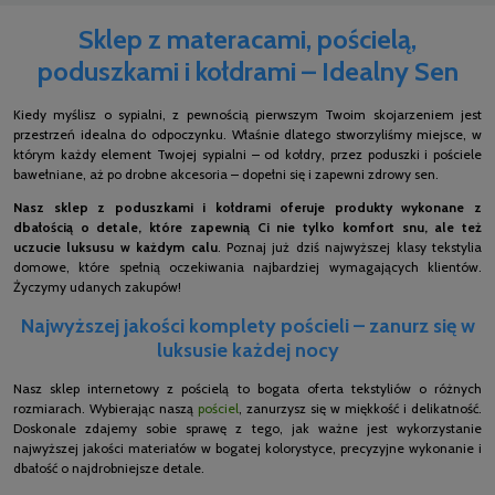
Sklep z materacami, pościelą,
poduszkami i kołdrami – Idealny Sen
Kiedy myślisz o sypialni, z pewnością pierwszym Twoim skojarzeniem jest
przestrzeń idealna do odpoczynku. Właśnie dlatego stworzyliśmy miejsce, w
którym każdy element Twojej sypialni – od kołdry, przez poduszki i pościele
bawełniane, aż po drobne akcesoria – dopełni się i zapewni zdrowy sen.
Nasz sklep z poduszkami i kołdrami oferuje produkty wykonane z
dbałością o detale, które zapewnią Ci nie tylko komfort snu, ale też
uczucie luksusu w każdym calu
. Poznaj już dziś najwyższej klasy tekstylia
domowe, które spełnią oczekiwania najbardziej wymagających klientów.
Życzymy udanych zakupów!
Najwyższej jakości komplety pościeli – zanurz się w
luksusie każdej nocy
Nasz sklep internetowy z pościelą to bogata oferta tekstyliów o różnych
rozmiarach. Wybierając naszą
pościel
, zanurzysz się w miękkość i delikatność.
Doskonale zdajemy sobie sprawę z tego, jak ważne jest wykorzystanie
najwyższej jakości materiałów w bogatej kolorystyce, precyzyjne wykonanie i
dbałość o najdrobniejsze detale.