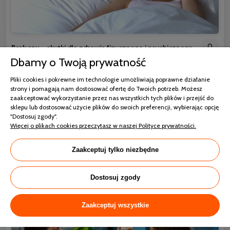
0
Brak snu – skutki dla zdrowia fizycznego i psychicznego
Dbamy o Twoją prywatność
Sen jest ważny i to fakt niezaprzeczalny. Jego gorsza jakość
Pliki cookies i pokrewne im technologie umożliwiają poprawne działanie
powoduje drażliwość, ale też wpływa na pracę całego organizmu.
strony i pomagają nam dostosować ofertę do Twoich potrzeb. Możesz
Jednak szczególnie niebezpieczny jest brak snu, który powoduje nie
zaakceptować wykorzystanie przez nas wszystkich tych plików i przejść do
tylko uczucie znużenia, ale ma rzeczywiście wpływ zarówno na
sklepu lub dostosować użycie plików do swoich preferencji, wybierając opcję
zdrowie psychiczne, jak i fizyczne. Należy pamiętać, aby zawsze
"Dostosuj zgody".
dbać o higienę snu. Jednak bywa, że nawet zmiana materaca na
Więcej o plikach cookies przeczytasz w naszej Polityce prywatności.
nowy nie wystarczy i organizm wciąż jest w trybie czujności.
Zaakceptuj tylko niezbędne
czytaj całość »
Dostosuj zgody
Zaakceptuj wszystkie