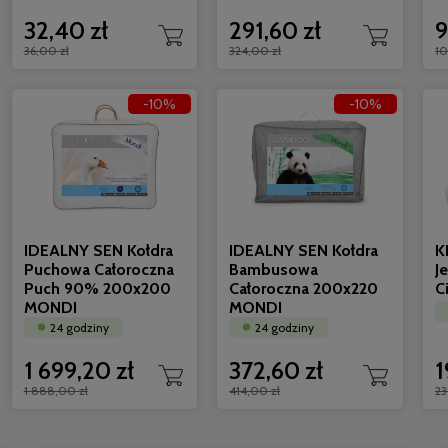
32,40 zł
291,60 zł
9
36,00 zł
324,00 zł
10
-10%
-10%
KLARA Poszewka Jedwabna 50x60
IDEALNY S
Niebieska
Całorocz
24 godziny
24 godzi
239,00 zł
590,00 zł
191,20 zł
531,00 
IDEALNY SEN Kołdra
IDEALNY SEN Kołdra
K
Puchowa Całoroczna
Bambusowa
J
Puch 90% 200x200
Całoroczna 200x220
C
MONDI
MONDI
24 godziny
24 godziny
1 699,20 zł
372,60 zł
1
1 888,00 zł
414,00 zł
23