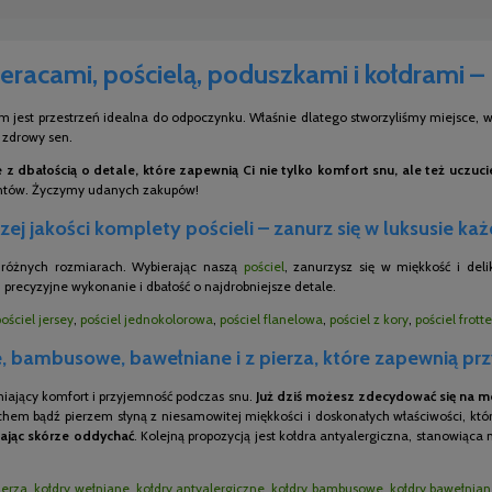
eracami, pościelą, poduszkami i kołdrami –
m jest przestrzeń idealna do odpoczynku. Właśnie dlatego stworzyliśmy miejsce, w 
i zdrowy sen.
z dbałością o detale, które zapewnią Ci nie tylko komfort snu, ale też uczuc
entów. Życzymy udanych zakupów!
ej jakości komplety pościeli – zanurz się w luksusie ka
o różnych rozmiarach. Wybierając naszą
pościel
, zanurzysz się w miękkość i del
 precyzyjne wykonanie i dbałość o najdrobniejsze detale.
pościel jersey
,
pościel jednokolorowa
,
pościel flanelowa
,
pościel z kory
,
pościel frotte
 bambusowe, bawełniane i z pierza, które zapewnią pr
niający komfort i przyjemność podczas snu.
Już dziś możesz zdecydować się na mo
chem bądź pierzem słyną z niesamowitej miękkości i doskonałych właściwości, któr
ając skórze oddychać
. Kolejną propozycją jest kołdra antyalergiczna, stanowiąca
ierza
,
kołdry wełniane
,
kołdry antyalergiczne
,
kołdry bambusowe
,
kołdry bawełnia