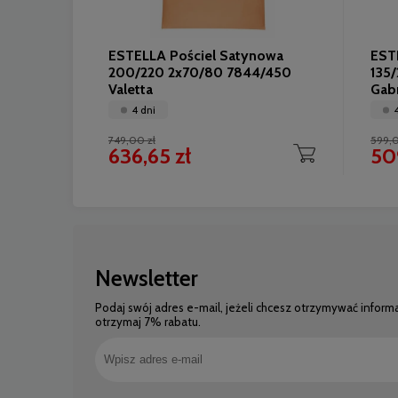
ESTELLA Pościel Satynowa
EST
200/220 2x70/80 7844/450
135
Valetta
Gabr
4 dni
749,00 zł
599,0
636,65 zł
509
Newsletter
Podaj swój adres e-mail, jeżeli chcesz otrzymywać inform
otrzymaj 7% rabatu.