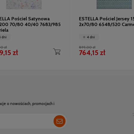
ELLA Pościel Satynowa
ESTELLA Pościel Jersey 
/200 70/80 40/40 7683/985
2x70/80 6548/520 Carm
iela
4 dni
4 dni
0 zł
899,00 zł
,15 zł
764,15 zł
acje o nowościach, promocjach i