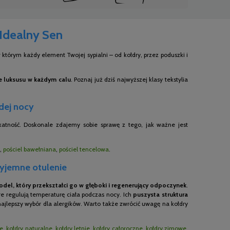
 Idealny Sen
którym każdy element Twojej sypialni – od kołdry, przez poduszki i
ie luksusu w każdym calu
. Poznaj już dziś najwyższej klasy tekstylia
żdej nocy
ikatność. Doskonale zdajemy sobie sprawę z tego, jak ważne jest
,
pościel bawełniana
,
pościel tencelowa
.
zyjemne otulenie
del, który przekształci go w głęboki i regenerujący odpoczynek
.
e regulują temperaturę ciała podczas nocy. Ich
puszysta struktura
 najlepszy wybór dla alergików. Warto także zwrócić uwagę na kołdry
ne
,
kołdry naturalne
,
kołdry letnie
,
kołdry całoroczne
,
kołdry zimowe
,