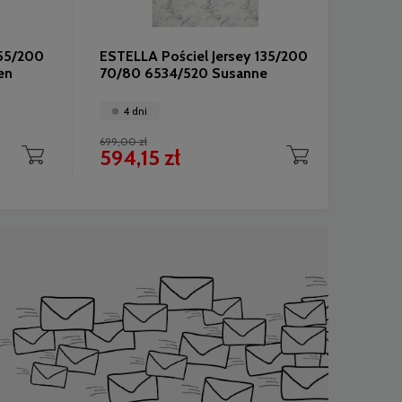
155/200
ESTELLA Pościel Jersey 135/200
ESTEL
en
70/80 6534/520 Susanne
565/v
4 dni
4 
699,00 zł
359,00 
594,15 zł
305,