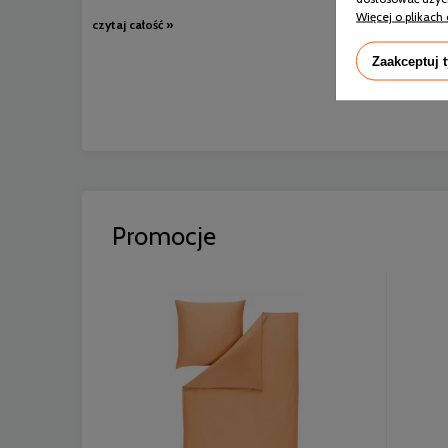
Więcej o plikach 
czytaj całość »
Zaakceptuj 
Promocje