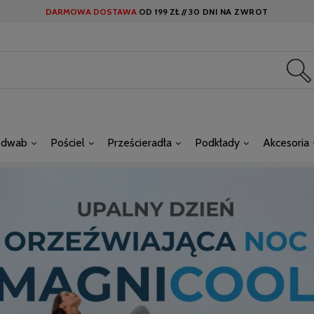
DARMOWA DOSTAWA
OD
199 ZŁ //
30 DNI NA ZWROT
edwab
Pościel
Prześcieradła
Podkłady
Akcesoria