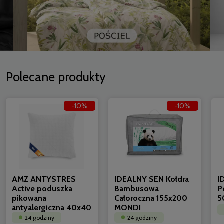
Polecane produkty
-10%
-10%
AMZ ANTYSTRES
IDEALNY SEN Kołdra
I
Active poduszka
Bambusowa
P
pikowana
Całoroczna 155x200
5
antyalergiczna 40x40
MONDI
24 godziny
24 godziny