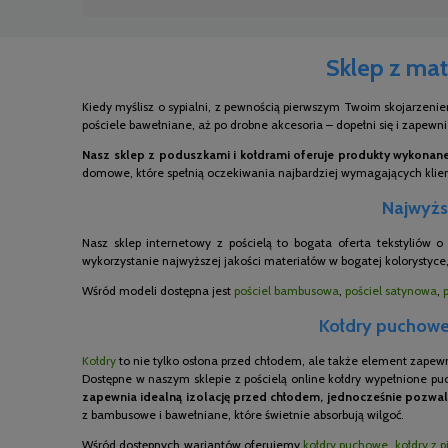
Sklep z mat
Kiedy myślisz o sypialni, z pewnością pierwszym Twoim skojarzenie
pościele bawełniane, aż po drobne akcesoria – dopełni się i zapewn
Nasz sklep z poduszkami i kołdrami oferuje produkty wykonane 
domowe, które spełnią oczekiwania najbardziej wymagających kli
Najwyższ
Nasz sklep internetowy z pościelą to bogata oferta tekstyliów 
wykorzystanie najwyższej jakości materiałów w bogatej kolorystyce,
Wśród modeli dostępna jest
pościel bambusowa
,
pościel satynowa
,
Kołdry puchowe,
Kołdry
to nie tylko osłona przed chłodem, ale także element zapew
Dostępne w naszym sklepie z pościelą online kołdry wypełnione pu
zapewnia idealną izolację przed chłodem, jednocześnie pozwal
z bambusowe i bawełniane, które świetnie absorbują wilgoć.
Wśród dostępnych wariantów oferujemy
kołdry puchowe
,
kołdry z p