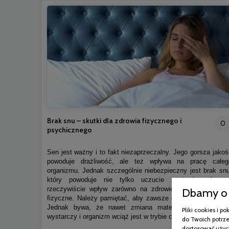
Brak snu – skutki dla zdrowia fizycznego i
0
psychicznego
Sen jest ważny i to fakt niezaprzeczalny. Jego gorsza jakoś
powoduje drażliwość, ale też wpływa na pracę całeg
organizmu. Jednak szczególnie niebezpieczny jest brak snu
który powoduje nie tylko uczucie znużenia, ale m
rzeczywiście wpływ zarówno na zdrowie psychiczne, jak 
Dbamy o 
fizyczne. Należy pamiętać, aby zawsze dbać o higienę snu
Jednak bywa, że nawet zmiana materaca na nowy ni
Pliki cookies i 
wystarczy i organizm wciąż jest w trybie czujności.
do Twoich potrze
dostosować użyci