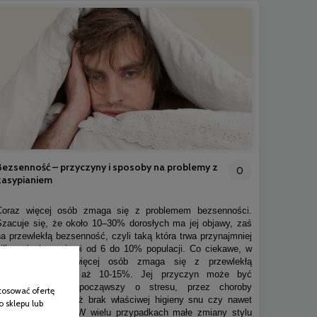
Bezsenność – przyczyny i sposoby na problemy z
0
zasypianiem
Coraz więcej osób zmaga się z problemem bezsenności.
Szacuje się, że około 10–30% dorosłych ma jej objawy, zaś
na przewlekłą bezsenność, czyli taką która trwa przynajmniej
kilka miesięcy cierpi od 6 do 10% populacji. Co ciekawe, w
Polsce jeszcze więcej osób zmaga się z przewlekłą
bezsennością, bo aż 10-15%. Jej przyczyn może być
naprawdę sporo, począwszy o stresu, przez choroby
tosować ofertę
somatyczne czy też brak właściwej higieny snu czy nawet
o sklepu lub
niewłaściwą dietę. W wielu przypadkach małe zmiany stylu