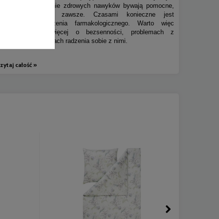
życia i wprowadzenie zdrowych nawyków bywają pomocne,
ale niestety nie zawsze. Czasami konieczne jest
wprowadzenie leczenia farmakologicznego. Warto więc
dowiedzieć się więcej o bezsenności, problemach z
zasypianie i sposobach radzenia sobie z nimi.
zytaj całość »