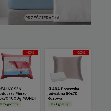
-10%
-20%
DEALNY SEN
KLARA Poszewka
oduszka Pierze
Jedwabna 50x70
0x70 1000g MONDI
Różowa
24 godziny
24 godziny