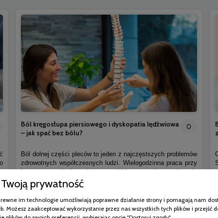
Ból kręgosłupa piersiowego i dyskopatia lędźwiowa
0
– jak spać bez bólu?
ć
Ból dolnej części pleców to jeden z najczęstszych problemów
o
zdrowotnych współczesnych ludzi. Wielogodzinna praca przy
,
komputerze, brak ruchu, przewlekły stres i przeciążanie
Twoją prywatność
a
organizmu sprawiają, że coraz więcej osób zmaga się z
i
dolegliwościami kręgosłupa. Jedną z najczęstszych przyczyn
.
bólu w odcinku lędźwiowym jest dyskopatia lędźwiowa.
pokrewne im technologie umożliwiają poprawne działanie strony i pomagają nam dos
e
Problem ten nie wpływa wyłącznie na komfort poruszania się.
b. Możesz zaakceptować wykorzystanie przez nas wszystkich tych plików i przejść d
Bardzo często utrudnia również odpoczynek, pogarsza jakość
e plików do swoich preferencji, wybierając opcję "Dostosuj zgody".