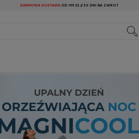
DARMOWA DOSTAWA
OD
199 ZŁ //
30 DNI NA ZWROT