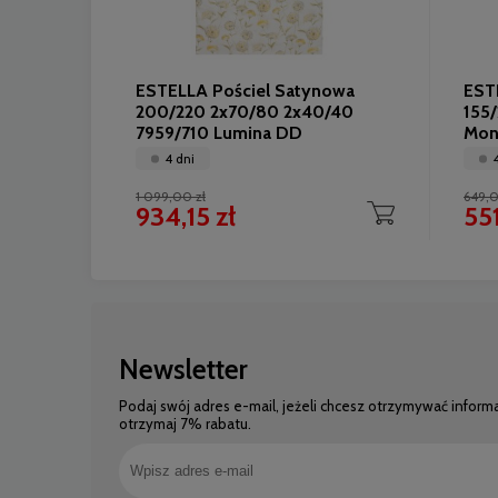
ESTELLA Pościel Satynowa
EST
200/220 2x70/80 2x40/40
155
7959/710 Lumina DD
Mon
4 dni
1 099,00 zł
649,0
934,15 zł
551
Newsletter
Podaj swój adres e-mail, jeżeli chcesz otrzymywać inform
otrzymaj 7% rabatu.