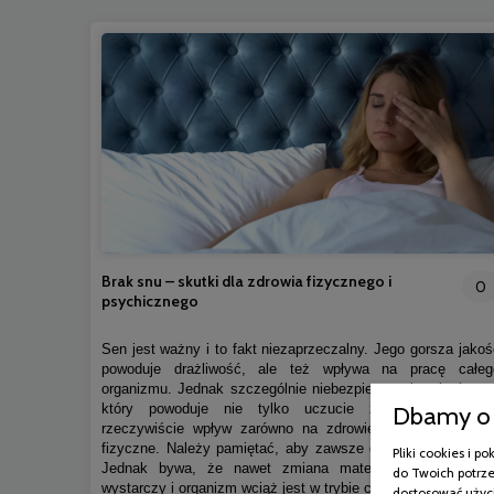
Brak snu – skutki dla zdrowia fizycznego i
0
psychicznego
Sen jest ważny i to fakt niezaprzeczalny. Jego gorsza jakoś
powoduje drażliwość, ale też wpływa na pracę całeg
organizmu. Jednak szczególnie niebezpieczny jest brak snu
Dbamy o 
który powoduje nie tylko uczucie znużenia, ale m
rzeczywiście wpływ zarówno na zdrowie psychiczne, jak 
fizyczne. Należy pamiętać, aby zawsze dbać o higienę snu
Pliki cookies i 
Jednak bywa, że nawet zmiana materaca na nowy ni
do Twoich potrze
wystarczy i organizm wciąż jest w trybie czujności.
dostosować użyci