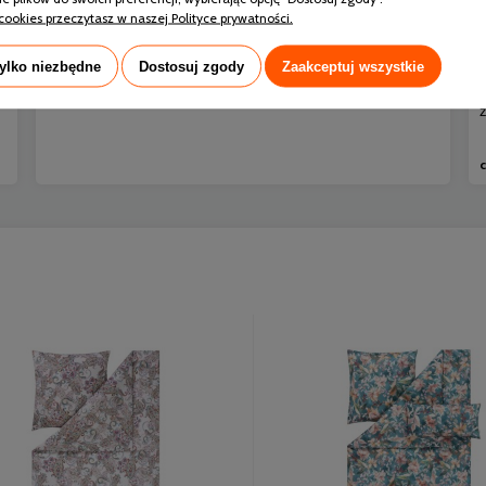
snu i sprawia, że organizm nie może prawidłowo się
cookies przeczytasz w naszej Polityce prywatności.
regenerować.
tylko niezbędne
Dostosuj zgody
Zaakceptuj wszystkie
czytaj całość »
c