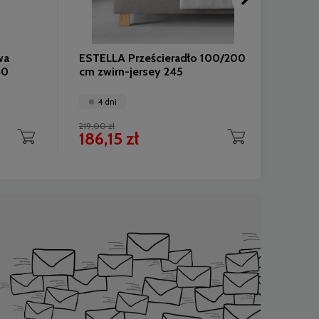
wa
ESTELLA Prześcieradło 100/200
ESTEL
40
cm zwirn-jersey 245
135/2
4 dni
4 
219,00 zł
699,00 
186,15 zł
594,