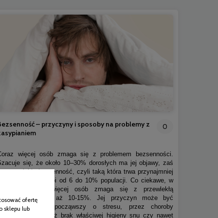
Bezsenność – przyczyny i sposoby na problemy z
0
zasypianiem
Coraz więcej osób zmaga się z problemem bezsenności.
Szacuje się, że około 10–30% dorosłych ma jej objawy, zaś
na przewlekłą bezsenność, czyli taką która trwa przynajmniej
kilka miesięcy cierpi od 6 do 10% populacji. Co ciekawe, w
Polsce jeszcze więcej osób zmaga się z przewlekłą
bezsennością, bo aż 10-15%. Jej przyczyn może być
tosować ofertę
naprawdę sporo, począwszy o stresu, przez choroby
o sklepu lub
somatyczne czy też brak właściwej higieny snu czy nawet