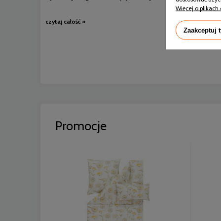
Więcej o plikach 
czytaj całość »
Zaakceptuj 
Promocje