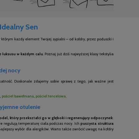
 Idealny Sen
którym każdy element Twojej sypialni – od kołdry, przez poduszki i
ie luksusu w każdym calu
. Poznaj już dziś najwyższej klasy tekstylia
żdej nocy
ikatność. Doskonale zdajemy sobie sprawę z tego, jak ważne jest
,
pościel bawełniana
,
pościel tencelowa
.
zyjemne otulenie
del, który przekształci go w głęboki i regenerujący odpoczynek
.
e regulują temperaturę ciała podczas nocy. Ich
puszysta struktura
 najlepszy wybór dla alergików. Warto także zwrócić uwagę na kołdry