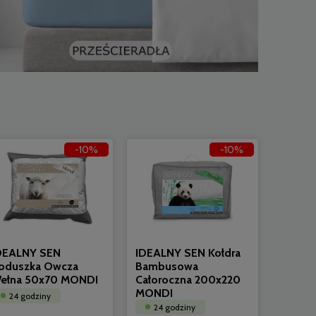
-10%
-10%
DEALNY SEN
IDEALNY SEN Kołdra
oduszka Owcza
Bambusowa
ełna 50x70 MONDI
Całoroczna 200x220
MONDI
24 godziny
24 godziny