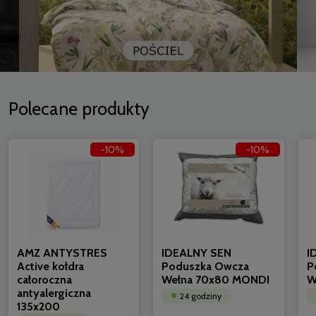
Polecane produkty
-10%
-10%
AMZ ANTYSTRES
IDEALNY SEN
I
Active kołdra
Poduszka Owcza
P
całoroczna
Wełna 70x80 MONDI
W
antyalergiczna
24 godziny
135x200