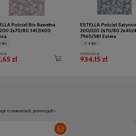
ELLA Pościel Bio Bawełna
ESTELLA Pościel Satyno
/200 2x70/80 3417/400
200/220 2x70/80 2x40/
ica
7960/581 Estera
4 dni
4 dni
0 zł
1 099,00 zł
,65 zł
934,15 zł
acje o nowościach, promocjach i