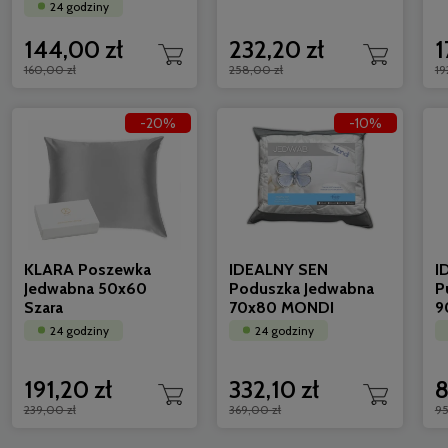
24 godziny
144,00 zł
232,20 zł
1
160,00 zł
258,00 zł
19
IDEALNY SEN Poduszka Alpaka 70x80
AMW Kołdr
-20%
-10%
MONDI z zamkiem
800g
24 godziny
24 godzi
259,00 zł
467,00
233,10 zł
KLARA Poszewka
IDEALNY SEN
I
Jedwabna 50x60
Poduszka Jedwabna
P
Szara
70x80 MONDI
9
24 godziny
24 godziny
191,20 zł
332,10 zł
8
239,00 zł
369,00 zł
95