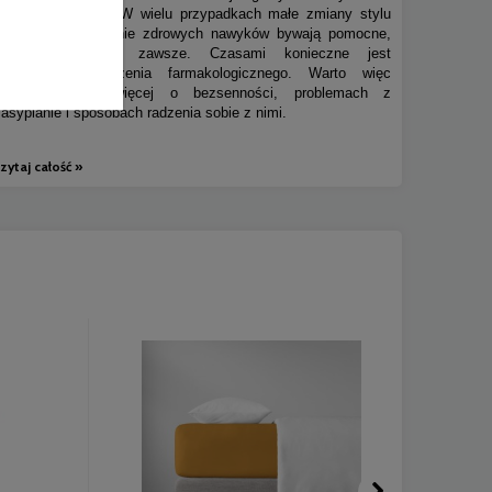
niewłaściwą dietę. W wielu przypadkach małe zmiany stylu
życia i wprowadzenie zdrowych nawyków bywają pomocne,
ale niestety nie zawsze. Czasami konieczne jest
wprowadzenie leczenia farmakologicznego. Warto więc
dowiedzieć się więcej o bezsenności, problemach z
zasypianie i sposobach radzenia sobie z nimi.
zytaj całość »