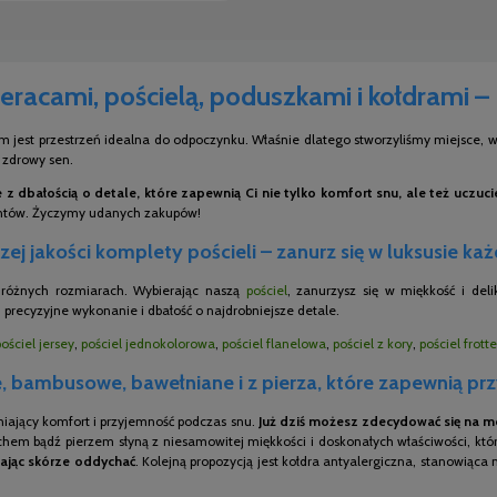
eracami, pościelą, poduszkami i kołdrami –
m jest przestrzeń idealna do odpoczynku. Właśnie dlatego stworzyliśmy miejsce, w 
i zdrowy sen.
z dbałością o detale, które zapewnią Ci nie tylko komfort snu, ale też uczuc
entów. Życzymy udanych zakupów!
ej jakości komplety pościeli – zanurz się w luksusie ka
o różnych rozmiarach. Wybierając naszą
pościel
, zanurzysz się w miękkość i del
 precyzyjne wykonanie i dbałość o najdrobniejsze detale.
pościel jersey
,
pościel jednokolorowa
,
pościel flanelowa
,
pościel z kory
,
pościel frotte
 bambusowe, bawełniane i z pierza, które zapewnią pr
niający komfort i przyjemność podczas snu.
Już dziś możesz zdecydować się na mo
chem bądź pierzem słyną z niesamowitej miękkości i doskonałych właściwości, któr
ając skórze oddychać
. Kolejną propozycją jest kołdra antyalergiczna, stanowiąca