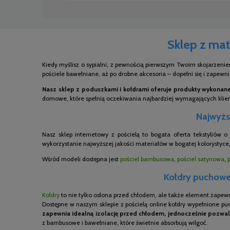
Sklep z mat
Kiedy myślisz o sypialni, z pewnością pierwszym Twoim skojarzenie
pościele bawełniane, aż po drobne akcesoria – dopełni się i zapewn
Nasz sklep z poduszkami i kołdrami oferuje produkty wykonane 
domowe, które spełnią oczekiwania najbardziej wymagających kli
Najwyższ
Nasz sklep internetowy z pościelą to bogata oferta tekstyliów 
wykorzystanie najwyższej jakości materiałów w bogatej kolorystyce,
Wśród modeli dostępna jest
pościel bambusowa
,
pościel satynowa
,
Kołdry puchowe,
Kołdry
to nie tylko osłona przed chłodem, ale także element zapew
Dostępne w naszym sklepie z pościelą online kołdry wypełnione pu
zapewnia idealną izolację przed chłodem, jednocześnie pozwal
z bambusowe i bawełniane, które świetnie absorbują wilgoć.