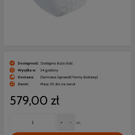
Dostępność:
Dostępna duża ilość
Wysyłka w:
24 godziny
Dostawa:
Darmowa
(sprawdź formy dostawy)
Zwrot:
Masz 30 dni na zwrot
579,00 zł
+
-
szt.