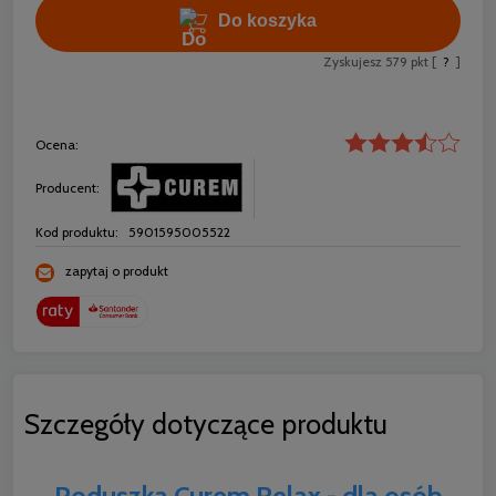
Do koszyka
Zyskujesz
579
pkt [
?
]
Ocena:
Producent:
Kod produktu:
5901595005522
zapytaj o produkt
Szczegóły dotyczące produktu
Poduszka Curem Relax - dla osób