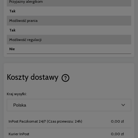
Przyjazny alergikom
Tak
Możliwość prania
Tak
Możliwość regulacji
Nie
Koszty dostawy
Cena nie zawiera ewentualnych koszt
płatności
Kraj wysyłki:
InPost Paczkomat 24/7
(Czas przewozu: 24h)
0,00 zł
Kurier InPost
0,00 zł