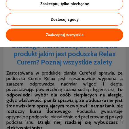
Zaakceptuj tylko niezbędne
✅mają nadmiernie przetłuszczające się włosy -
oddychająca poduszka może ograniczyć problem;
Dostosuj zgody
✅nie mogą znaleźć wygodnej pozycji i odpowiedniego
podparcia w czasie snu, gdyż ta poduszka odpowiada
wszystkim konturom szyi i głowy;
Zaakceptuj wszystkie
Dlaczego warto zdecydować się na
produkt jakim jest poduszka Relax
Curem? Poznaj wszystkie zalety
Zastosowana w produkcie pianka Curefeel sprawia, że
poduszka Curem Relax jest niesamowicie wygodna, a
zarazem odprowadza nadmiar wilgoci i ciepła,
pozostawiając powierzchnię spania suchą i higieniczną.
To
odpowiedni wybór dla osób cierpiących na alergię,
gdyż właściwości pianki sprawiają, że poduszka nie jest
środowiskiem sprzyjającym rozwojowi i namnażaniu się
roztoczy kurzu domowego
. Poduszka gwarantuje
optymalne podparcie, niezależnie od preferowanej pozycji
podczas snu.
Dzięki niej rzadziej się wybudzasz i
efektywniej śpisz
.