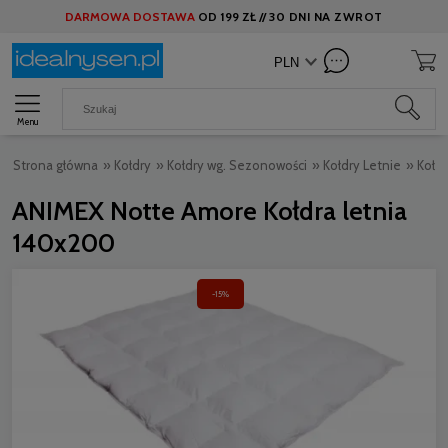
DARMOWA DOSTAWA
OD
199 ZŁ //
30 DNI NA ZWROT
Menu
Strona główna
»
Kołdry
»
Kołdry wg. Sezonowości
»
Kołdry Letnie
»
Kołd
ANIMEX Notte Amore Kołdra letnia
140x200
-15%