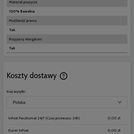
Materiał poszycia
100% Bawełna
Możliwość prania
Tak
Przyjazny Alergikom
Tak
Koszty dostawy
Cena nie zawiera ewentualnych koszt
płatności
Kraj wysyłki:
InPost Paczkomat 24/7
(Czas przewozu: 24h)
0,00 zł
Kurier InPost
0,00 zł