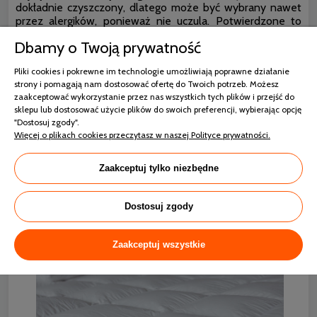
dokładnie czyszczony, dlatego może być wybrany nawet
przez alergików, ponieważ nie uczula. Potwierdzone to
zostało licznymi badaniami, dlatego osoby chorujące na
Dbamy o Twoją prywatność
astmę lub uczulone na roztocza mogą spokojne spać pod
kołdrą puchową.
Pliki cookies i pokrewne im technologie umożliwiają poprawne działanie
Kołdra Notte posiada certyfikat OEKO-TEX
dający
strony i pomagają nam dostosować ofertę do Twoich potrzeb. Możesz
gwarancję najlepszej jakości produktów tekstylnych i
zaakceptować wykorzystanie przez nas wszystkich tych plików i przejść do
włókienniczych.
Przeprowadzone badania w
sklepu lub dostosować użycie plików do swoich preferencji, wybierając opcję
"Dostosuj zgody".
laboratoriach potwierdzają brak szkodliwych substancji,
Więcej o plikach cookies przeczytasz w naszej Polityce prywatności.
które mają niekorzystny wpływ na zdrowie
człowieka.
Artykuły pościelowe są wolne od
formaldehydów, pestycydów czy substancji, które
Zaakceptuj tylko niezbędne
mogą być przyczyną wywoływania alergii.
Dostosuj zgody
Zaakceptuj wszystkie