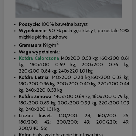
Poszycie:
100% bawełna batyst
Wypełnienie:
90 % puch gęsi klasy I, pozostałe 10%
miękkie piórka puchowe
2
Gramatura:
191g/m
Waga wypełnienia:
Kołdra Całorczona
140x200 0.53 kg; 160x200 0.61
kg; 180x200 0.69 kg; 200x200 0.76 kg;
220x200 0.84 kg; 240x220 1,01 kg
Kołdra Letnia:
140x200 0.28 kg,160x200 0.32 kg,
180x200 0.36 kg, 200x200 0.40 kg, 220x200 0.44
kg, 240x220 0.53 kg
Kołdra Zimowa:
140x200 0.69 kg, 160x200 0.79 kg,
180x200 0.89 kg, 200x200 0.99 kg, 220x200 1.09
kg, 240x220 1.31 kg.
Liczba kaset:
140/200: 24; 160/200: 35;
180/200: 42; 200/200: 49; 200/220: 49;
200/240: 56;
Kolor:
biały, wykończenie fioletową bizą