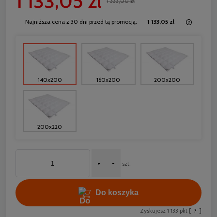
1 133,05 zł
1 333,00 zł
Najniższa cena z 30 dni przed tą promocją:
1 133,05 zł
Jeżeli 
30 dni,
momentu
sprzed
140x200
160x200
200x200
200x220
+
-
szt.
Do koszyka
Zyskujesz
1 133
pkt [
?
]