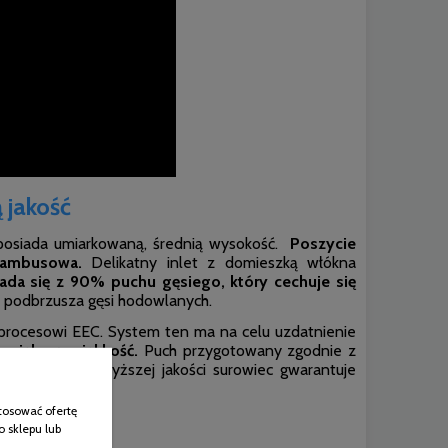
 jakość
osiada umiarkowaną, średnią wysokość.
Poszycie
bambusowa.
Delikatny inlet z domieszką włókna
ada się z 90% puchu gęsiego, który cechuje się
c podbrzusza gęsi hodowlanych.
procesowi EEC. System ten ma na celu uzdatnienie
 większą miękkość.
Puch przygotowany zgodnie z
ełnienia. Najwyższej jakości surowiec gwarantuje
tosować ofertę
o sklepu lub