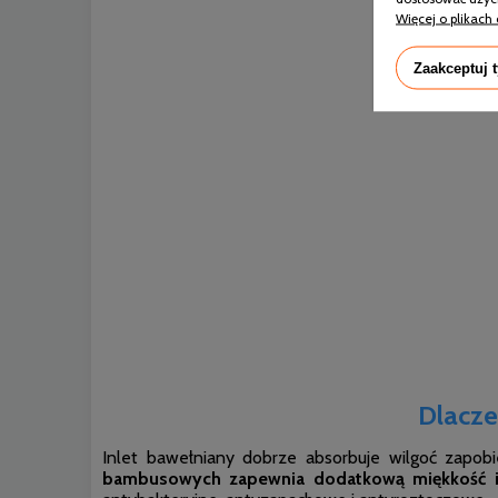
Więcej o plikach 
Zaakceptuj 
Dlacz
Inlet bawełniany dobrze absorbuje wilgoć zap
bambusowych zapewnia dodatkową miękkość i 