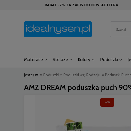
RABAT -7% ZA ZAPIS DO NEWSLETTERA
Materace
Stelaże
Kołdry
Poduszki
J
Jesteś w:
»
Poduszki
»
Poduszki wg. Rodzaju
»
Poduszki Puch
AMZ DREAM poduszka puch 90
-10%