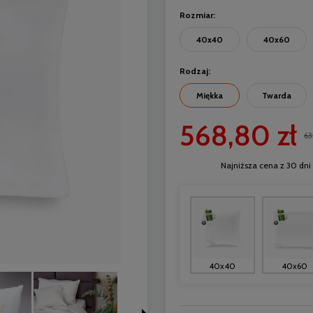
Rozmiar:
40x40
40x60
Rodzaj:
Miękka
Twarda
568,80 zł
63
Najniższa cena z 30 dni 
40x40
40x60