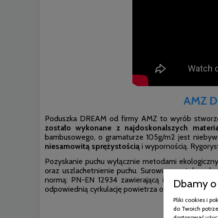
AMZ DR
Poduszka DREAM od firmy AMZ to wyrób stworzo
zostało wykonane z najdoskonalszych materia
bambusowego, o gramaturze 105g/m2 jest niebywal
niesamowitą sprężystością
i wypornością. Rygorys
Pozyskanie puchu wyłącznie metodami ekologiczny
oraz uszlachetnienie puchu. Surowiec został poz
normą: PN-EN 12934 zawierającą informacje o jak
Dbamy o 
odpowiednią cyrkulację powietrza oraz odpowiedni 
Pliki cookies i 
do Twoich potrze
dostosować użyci