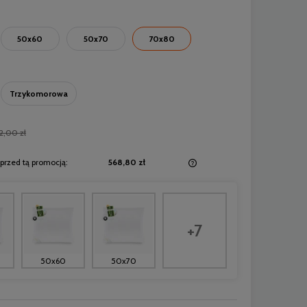
50x60
50x70
70x80
Trzykomorowa
2,00 zł
przed tą promocją:
568,80 zł
Jeżeli produkt jest sprzedawany krócej niż
30 dni, wyświetlana jest najniższa cena od
momentu, kiedy produkt pojawił się w
+7
sprzedaży.
50x60
50x70