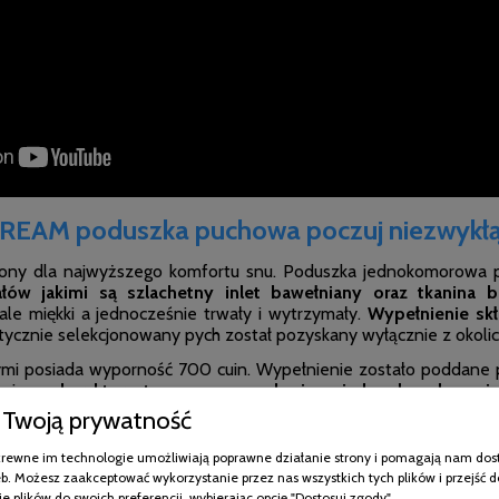
EAM poduszka puchowa poczuj niezwykłą
ny dla najwyższego komfortu snu. Poduszka jednokomorowa p
łów jakimi są szlachetny inlet bawełniany oraz tkanina 
e miękki a jednocześnie trwały i wytrzymały.
Wypełnienie skł
tycznie selekcjonowany pych został pozyskany wyłącznie z okoli
mi posiada wyporność 700 cuin. Wypełnienie zostało poddane 
bawiony
charakterystycznego zapachu i posiada zdecydowanie
ości puchu. Oraz normą: PN-EN 12935 tyczącą się czystości wyp
Twoją prywatność
poziom wilgotności.
pokrewne im technologie umożliwiają poprawne działanie strony i pomagają nam dos
b. Możesz zaakceptować wykorzystanie przez nas wszystkich tych plików i przejść d
e plików do swoich preferencji, wybierając opcję "Dostosuj zgody".