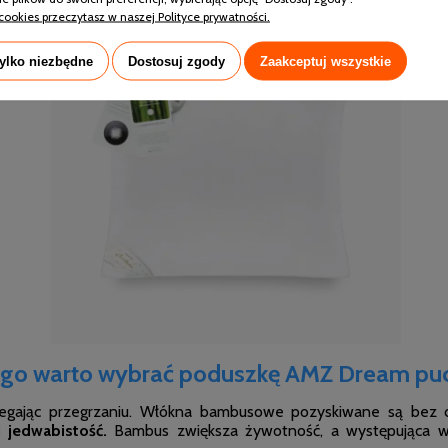
cookies przeczytasz w naszej Polityce prywatności.
tylko niezbędne
Dostosuj zgody
Zaakceptuj wszystkie
ego warto wybrać poduszkę AMZ Dream pu
obiegając przegrzaniu. Włókna bambusowe pozyskiwane są be
jedwabistość.
Bambus zwiększa żywotność, a występująca w 