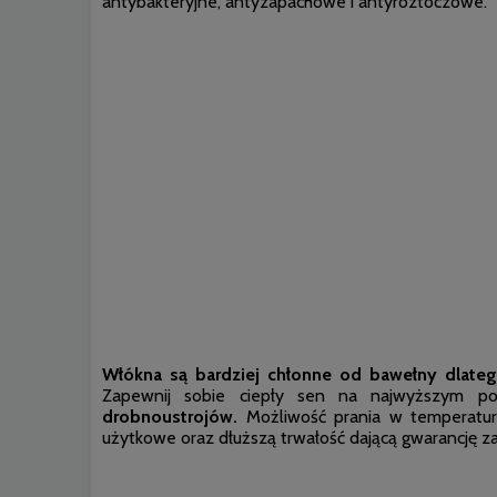
antybakteryjne, antyzapachowe i antyroztoczowe.
Włókna są bardziej chłonne od bawełny dlatego
Zapewnij sobie ciepły sen na najwyższym p
drobnoustrojów.
Możliwość prania w temperatur
użytkowe oraz dłuższą trwałość dającą gwarancję z