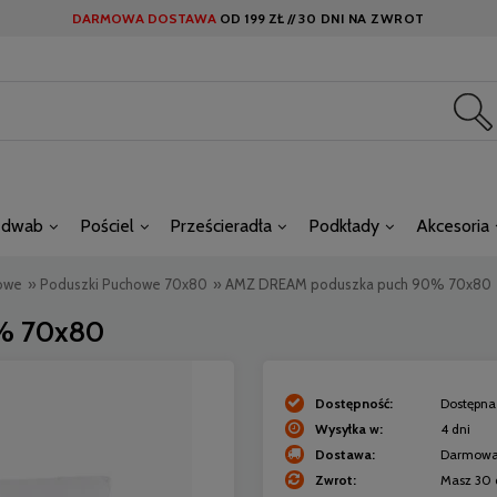
DARMOWA DOSTAWA
OD
199 ZŁ //
30 DNI NA ZWROT
edwab
Pościel
Prześcieradła
Podkłady
Akcesoria
owe
»
Poduszki Puchowe 70x80
»
AMZ DREAM poduszka puch 90% 70x80
% 70x80
Dostępność:
Dostępna 
Wysyłka w:
4 dni
Dostawa:
Darmow
Zwrot:
Masz 30 