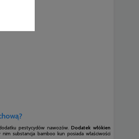
chową?
z dodatku pestycydów nawozów.
Dodatek włókien
nim substancja bamboo kun posiada właściwości