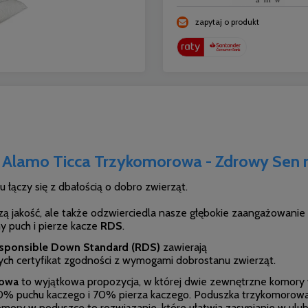
zapytaj o produkt
Alamo Ticca Trzykomorowa - Zdrowy Sen n
 łączy się z dbałością o dobro zwierząt.
szą jakość, ale także odzwierciedla nasze głębokie zaangażowani
y puch i pierze kacze
RDS
.
sponsible Down Standard (RDS)
zawierają
ych certyfikat zgodności z wymogami dobrostanu zwierząt.
rowa
to wyjątkowa propozycja, w której dwie zewnętrzne komory 
0% puchu kaczego i 70% pierza kaczego.
Poduszka trzykomorowa t
mory w poduszce to rozwiązanie, które ułatwia zasypianie w ulub