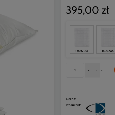
395,00 zł
140x200
160x200
+
-
szt.
Ocena:
Producent: