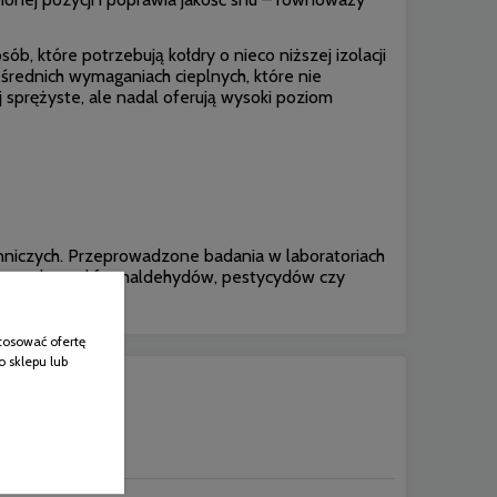
ób, które potrzebują kołdry o nieco niższej izolacji
 średnich wymaganiach cieplnych, które nie
 sprężyste, ale nadal oferują wysoki poziom
ienniczych. Przeprowadzone badania w laboratoriach
we są wolne od formaldehydów, pestycydów czy
tosować ofertę
o sklepu lub