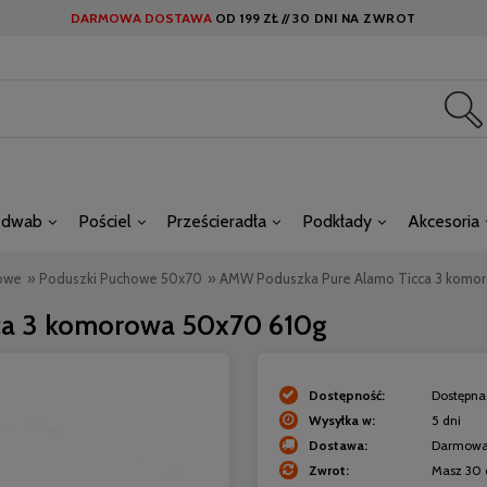
DARMOWA DOSTAWA
OD
199 ZŁ //
30 DNI NA ZWROT
edwab
Pościel
Prześcieradła
Podkłady
Akcesoria
owe
»
Poduszki Puchowe 50x70
»
AMW Poduszka Pure Alamo Ticca 3 komo
ca 3 komorowa 50x70 610g
Dostępność:
Dostępna 
Wysyłka w:
5 dni
Dostawa:
Darmow
Zwrot:
Masz 30 