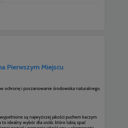
a Pierwszym Miejscu
e w ochronę i poszanowanie środowiska naturalnego.
wypełnione są najwyższej jakości puchem kaczym
o idealny wybór dla osób, które lubią spać
ionej pozycji i poprawia jakość snu – równoważy