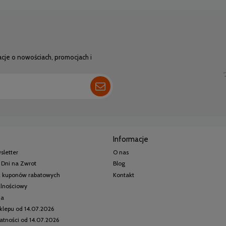
acje o nowościach, promocjach i
Informacje
sletter
O nas
 Dni na Zwrot
Blog
 z kuponów rabatowych
Kontakt
alnościowy
ia
klepu od 14.07.2026
watności od 14.07.2026