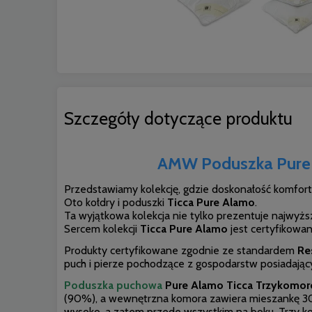
Szczegóły dotyczące produktu
AMW Poduszka Pure 
Przedstawiamy kolekcję, gdzie doskonałość komfortu
Oto kołdry i poduszki
Ticca Pure Alamo
.
Ta wyjątkowa kolekcja nie tylko prezentuje najwyż
Sercem kolekcji
Ticca Pure Alamo
jest certyfikowan
Produkty certyfikowane zgodnie ze standardem
Re
puch i pierze pochodzące z gospodarstw posiadając
Poduszka puchowa
Pure Alamo Ticca Trzykomo
(90%), a wewnętrzna komora zawiera mieszankę 3
wysoko, a zatem przede wszystkim na boku. Trzy ko