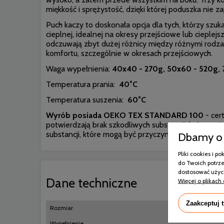
miękkość i sprężystość, dzięki której poduszka nie za
Puch kaczy to doskonała opcja dla tych, którzy szuka
cieplnej, idealnej na okresy przejściowe lub cieple
odczuwają zbyt dużej różnicy między różnymi rodza
komfortu, szczególnie w okresach przejściowych.
Waga wypełnienia:
40x40 - 270g, 50x60 - 520g,
Temperatura prania:
40
°C
Temperatura suszenia:
60
°C
Wyrób posiada OEKO TEX STANDARD 100
- cer
potwierdzają brak szkodliwych substancji, które m
Dbamy o 
substancji, które mogą być przyczyną wywoływania a
Pliki cookies i 
do Twoich potrze
dostosować użyci
Dane techniczne
Więcej o plikach 
Zaakceptuj 
Rozmiar
Wypełnienie