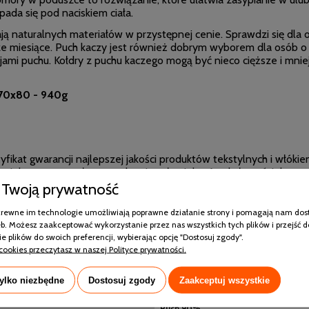
pada się pod naciskiem ciała.
ją naturalnych materiałów w przystępnej cenie. Sprawdzi się dla os
jsze miesiące. Puch kaczy jest również dobrym wyborem dla osób o
jami puchu.
Kołdry z puchu kaczego mogą być nieco cięższe i mniej
 70x80 - 940g
tyfikat gwarancji najlepszej jakości produktów tekstylnych i włók
ają niekorzystny wpływ na zdrowie człowieka. Artykuły pościelo
Twoją prywatność
lergii.
pokrewne im technologie umożliwiają poprawne działanie strony i pomagają nam dos
b. Możesz zaakceptować wykorzystanie przez nas wszystkich tych plików i przejść d
e plików do swoich preferencji, wybierając opcję "Dostosuj zgody".
cookies przeczytasz w naszej Polityce prywatności.
tylko niezbędne
Dostosuj zgody
Zaakceptuj wszystkie
50x70
Puch 90%