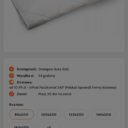
Dostępność:
Dostępna duża ilość
Wysyłka w:
24 godziny
Dostawa:
od 10,99 zł
- InPost Paczkomat 24/7
(Polska)
(sprawdź formy dostawy)
Zwrot:
Masz 30 dni na zwrot
Rozmiar:
80x200
100x200
120x200
140x200
160x200
+3