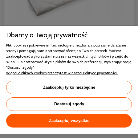
Kolor:
biały.
Dbamy o Twoją prywatność
Poszycie:
100% bawełna (perkal).
Wypełnienie podkładu:
100% bawełna.
Pliki cookies i pokrewne im technologie umożliwiają poprawne działanie
strony i pomagają nam dostosować ofertę do Twoich potrzeb. Możesz
Mocowanie do materaca:
zapewniają gumki które są
zaakceptować wykorzystanie przez nas wszystkich tych plików i przejść do
wszyte na rogach podkładu, uniemożliwiają przesuwanie
sklepu lub dostosować użycie plików do swoich preferencji, wybierając opcję
się podkładu.
"Dostosuj zgody".
Więcej o plikach cookies przeczytasz w naszej Polityce prywatności.
Użytkowanie:
prać w temperaturze 30°, nie
wybielać, można suszyć mechanicznie, nie prasować, nie
czyścić chemicznie.
Zaakceptuj tylko niezbędne
Produkt posiada certyfikaty
: Tekstylia Godne Zaufania
zbadane na substancje szkodliwe według OEKO-TEX®
Dostosuj zgody
Standard 100,
Opakowanie
: elegancka torba z rączką, umożliwiająca
Zaakceptuj wszystkie
bezpieczny transport i przechowywanie.