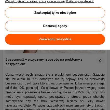
Więcej o plikach cookies przeczytasz w naszej Polityce prywatności.
Zaakceptuj tylko niezbędne
Dostosuj zgody
Zaakceptuj wszystkie
Bezsenność – przyczyny i sposoby na problemy z
0
zasypianiem
Coraz więcej osób zmaga się z problemem bezsenności. Szacuje
się, że około 10–30% dorosłych ma jej objawy, zaś na przewlekłą
bezsenność, czyli taką która trwa przynajmniej kilka miesięcy cierpi
od 6 do 10% populacji. Co ciekawe, w Polsce jeszcze więcej osób
zmaga się z przewlekłą bezsennością, bo aż 10-15%. Jej przyczyn
może być naprawdę sporo, począwszy o stresu, przez choroby
somatyczne czy też brak właściwej higieny snu czy nawet
niewłaściwą dietę. W wielu przypadkach małe zmiany stylu życia i
wprowadzenie zdrowych nawyków bywają pomocne, ale niestety nie