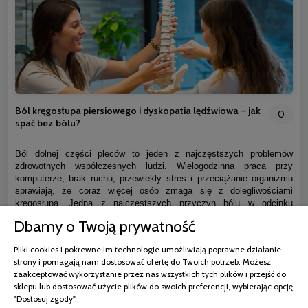
Ból kręgosłupa piersiowego i dyskopatia lędźwiowa – jak
0
spać bez bólu?
Ból dolnej części pleców to jeden z najczęstszych problemów
zdrowotnych współczesnych ludzi. Wielogodzinna praca przy
komputerze, brak ruchu, przewlekły stres i przeciążanie organizmu
sprawiają, że coraz więcej osób zmaga się z dolegliwościami
kręgosłupa. Jedną z najczęstszych przyczyn bólu w odcinku
lędźwiowym jest dyskopatia lędźwiowa. Problem ten nie wpływa
Dbamy o Twoją prywatność
wyłącznie na komfort poruszania się. Bardzo często utrudnia również
odpoczynek, pogarsza jakość snu i sprawia, że organizm nie może
Pliki cookies i pokrewne im technologie umożliwiają poprawne działanie
prawidłowo się regenerować.
strony i pomagają nam dostosować ofertę do Twoich potrzeb. Możesz
zaakceptować wykorzystanie przez nas wszystkich tych plików i przejść do
sklepu lub dostosować użycie plików do swoich preferencji, wybierając opcję
czytaj całość »
"Dostosuj zgody".