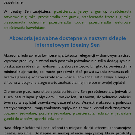
bawełniane.
W Idealny Sen znajdziesz:
prześcieradła jersey z gumką
,
prześcieradła
satynowe z gumką
,
prześcieradła bez gumki
,
prześcieradła frotte z gumką
,
prześcieradła ochronne
,
prześcieradła topper
,
prześcieradła welurowe
,
prześcieradła bawełniane
.
Akcesoria jedwabne dostępne w naszym sklepie
internetowym Idealny Sen
Akcesoria jedwabne to kwintesencja luksusu i elegancji w domowym zaciszu.
Wybrane produkty, a wśród nich poszewki jedwabne nie tylko dodają sypialni
blasku, ale są idealnym wyborem dla skóry i włosów. Ich
gładka powierzchnia
minimalizuje tarcie, co może przeciwdziałać powstawaniu zmarszczek i
rozdwajaniu się końcówek włosów
. Pościel jedwabna jest niezwykle miękka i
chłodna w dotyku, dlatego warto znaleźć dla niej miejsce w swojej sypialni.
Oferowane przez nasz sklep z pościelą Idealny Sen
prześcieradła z jedwabiu,
z ich naturalnym połyskiem i miękkością, stanowią dopełnienie całości,
tworząc w sypialni prawdziwą oazę relaksu
. Wszystkie akcesoria podnoszą
estetykę wnętrza i mają znakomity wpływ na zdrowie. Wśród nich znajdziesz:
poszewki jedwabne
,
pościele jedwabne
,
prześcieradła jedwabne
,
jedwabne
gumki do włosów
,
apaszki jedwabne
.
Nasz sklep z kołdrami i poduszkami to miejsce, dzięki któremu zaaranżujesz
idealną sypialnię.
Dostępne w naszej ofercie najwyższej klasy produkty