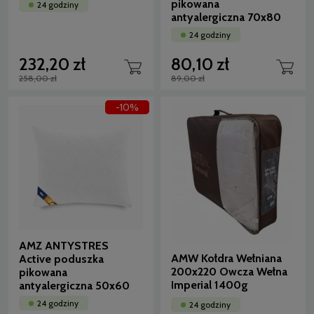
pikowana
24 godziny
antyalergiczna 70x80
24 godziny
232,20 zł
80,10 zł
258,00 zł
89,00 zł
-10%
AMZ ANTYSTRES
AMW Kołdra Wełniana
Active poduszka
200x220 Owcza Wełna
pikowana
Imperial 1400g
antyalergiczna 50x60
24 godziny
24 godziny