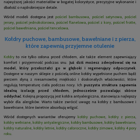
najwyższej jakości materiałów w bogatej kolorystyce, precyzyjne wykonanie i
dbałość o najdrobniejsze detale.
Wśród modeli dostępna jest
pościel bambusowa
,
pościel satynowa
,
pościel
jersey
,
pościel jednokolorowa
,
pościel flanelowa
,
pościel z kory
,
pościel frotte
,
pościel bawełniana
,
pościel tencelowa
.
Kołdry puchowe, bambusowe, bawełniane i z pierza,
które zapewnią przyjemne otulenie
Kołdry
to nie tylko osłona przed chłodem, ale także element zapewniający
komfort i przyjemność podczas snu.
Już dziś możesz zdecydować się na
model, który przekształci go w głęboki i regenerujący odpoczynek
.
Dostępne w naszym sklepie z pościelą online kołdry wypełnione puchem bądź
pierzem słyną z niesamowitej miękkości i doskonałych właściwości, które
regulują temperaturę ciała podczas nocy. Ich
puszysta struktura zapewnia
idealną izolację przed chłodem, jednocześnie pozwalając skórze
oddychać
. Kolejną propozycją jest kołdra antyalergiczna, stanowiąca najlepszy
wybór dla alergików. Warto także zwrócić uwagę na kołdry z bambusowe i
bawełniane, które świetnie absorbują wilgoć.
Wśród dostępnych wariantów oferujemy
kołdry puchowe
,
kołdry z pierza
,
kołdry wełniane
,
kołdry antyalergiczne
,
kołdry bambusowe
,
kołdry bawełniane
,
kołdry naturalne
,
kołdry letnie
,
kołdry całoroczne
,
kołdry zimowe
,
kołdry 4 pory
roku
.