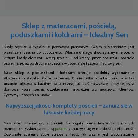
Sklep z materacami, pościelą,
poduszkami i kołdrami – Idealny Sen
Kiedy myślisz o sypialni, z pewnością pierwszym Twoim skojarzeniem jest
przestrzeń idealna do odpoczynku. Właśnie dlatego stworzyliśmy miejsce, w
którym każdy element Twojej sypialni – od kołdry, przez poduszki i pościele
bawełniane, aż po drobne akcesoria – dopełni się i zapewni zdrowy sen.
Nasz sklep z poduszkami i kołdrami oferuje produkty wykonane z
dbałością o detale, które zapewnią Ci nie tylko komfort snu, ale też
uczucie luksusu w każdym calu
. Poznaj już dziś najwyższej klasy tekstylia
domowe, które spełnią oczekiwania najbardziej wymagających klientów.
Życzymy udanych zakupów!
Najwyższej jakości komplety pościeli – zanurz się w
luksusie każdej nocy
Nasz sklep internetowy z pościelą to bogata oferta tekstyliów o różnych
rozmiarach. Wybierając naszą
pościel
, zanurzysz się w miękkość i delikatność.
Doskonale zdajemy sobie sprawę z tego, jak ważne jest wykorzystanie