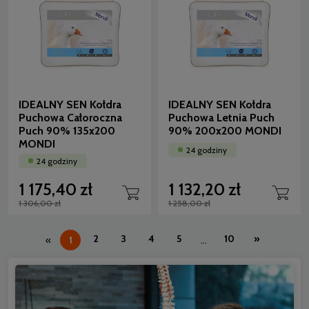
IDEALNY SEN Kołdra
IDEALNY SEN Kołdra
Puchowa Całoroczna
Puchowa Letnia Puch
Puch 90% 135x200
90% 200x200 MONDI
MONDI
24 godziny
24 godziny
1 175,40 zł
1 132,20 zł
1 306,00 zł
1 258,00 zł
2
3
4
5
10
»
«
1
...