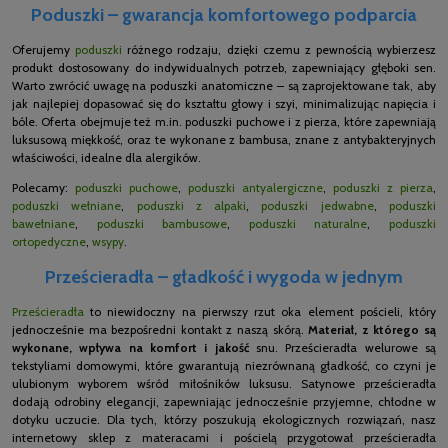
Poduszki – gwarancja komfortowego podparcia
Oferujemy
poduszki
różnego rodzaju, dzięki czemu z pewnością wybierzesz
produkt dostosowany do indywidualnych potrzeb, zapewniający głęboki sen.
Warto zwrócić uwagę na poduszki anatomiczne – są zaprojektowane tak, aby
jak najlepiej dopasować się do kształtu głowy i szyi, minimalizując napięcia i
bóle. Oferta obejmuje też m.in. poduszki puchowe i z pierza, które zapewniają
luksusową miękkość, oraz te wykonane z bambusa, znane z antybakteryjnych
właściwości, idealne dla alergików.
Polecamy:
poduszki puchowe
,
poduszki antyalergiczne
,
poduszki z pierza
,
poduszki wełniane
,
poduszki z alpaki
,
poduszki jedwabne
,
poduszki
bawełniane
,
poduszki bambusowe
,
poduszki naturalne
,
poduszki
ortopedyczne
,
wsypy
.
Prześcieradła – gładkość i wygoda w jednym
Prześcieradła
to niewidoczny na pierwszy rzut oka element pościeli, który
jednocześnie ma bezpośredni kontakt z naszą skórą.
Materiał, z którego są
wykonane, wpływa na komfort i jakość
snu. Prześcieradła welurowe są
tekstyliami domowymi, które gwarantują niezrównaną gładkość, co czyni je
ulubionym wyborem wśród miłośników luksusu. Satynowe prześcieradła
dodają odrobiny elegancji, zapewniając jednocześnie przyjemne, chłodne w
dotyku uczucie. Dla tych, którzy poszukują ekologicznych rozwiązań, nasz
internetowy sklep z materacami i pościelą przygotował prześcieradła