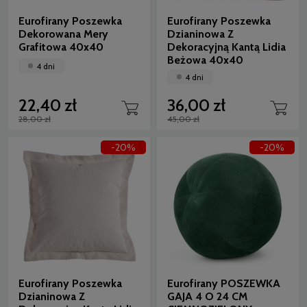
Eurofirany Poszewka
Eurofirany Poszewka
Dekorowana Mery
Dzianinowa Z
Grafitowa 40x40
Dekoracyjną Kantą Lidia
Beżowa 40x40
4 dni
4 dni
22,40 zł
36,00 zł
28,00 zł
45,00 zł
-20%
-20%
Eurofirany Poszewka
Eurofirany POSZEWKA
Dzianinowa Z
GAJA 4 O 24 CM