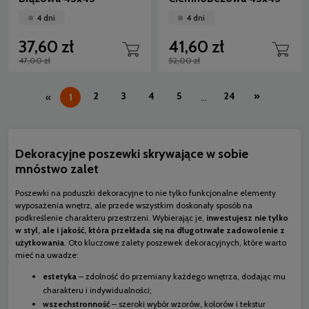
4 dni
4 dni
37,60 zł
41,60 zł
47,00 zł
52,00 zł
2
3
4
5
24
»
«
1
...
Dekoracyjne poszewki skrywające w sobie
mnóstwo zalet
Poszewki na poduszki dekoracyjne to nie tylko funkcjonalne elementy
wyposażenia wnętrz, ale przede wszystkim doskonały sposób na
podkreślenie charakteru przestrzeni. Wybierając je,
inwestujesz nie tylko
w styl, ale i jakość, która przekłada się na długotrwałe zadowolenie z
użytkowania
. Oto kluczowe zalety poszewek dekoracyjnych, które warto
mieć na uwadze:
estetyka
– zdolność do przemiany każdego wnętrza, dodając mu
charakteru i indywidualności;
wszechstronność
– szeroki wybór wzorów, kolorów i tekstur