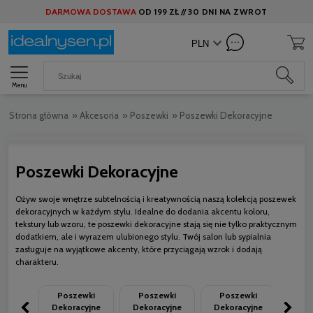
DARMOWA DOSTAWA
OD
199 ZŁ //
30 DNI NA ZWROT
Menu
Strona główna
»
Akcesoria
»
Poszewki
»
Poszewki Dekoracyjne
Poszewki Dekoracyjne
Ożyw swoje wnętrze subtelnością i kreatywnością naszą kolekcją poszewek
dekoracyjnych w każdym stylu. Idealne do dodania akcentu koloru,
tekstury lub wzoru, te poszewki dekoracyjne stają się nie tylko praktycznym
dodatkiem, ale i wyrazem ulubionego stylu. Twój salon lub sypialnia
zasługuje na wyjątkowe akcenty, które przyciągają wzrok i dodają
charakteru.
Poszewki
Poszewki
Poszewki
Po
Dekoracyjne
Dekoracyjne
Dekoracyjne
Deko