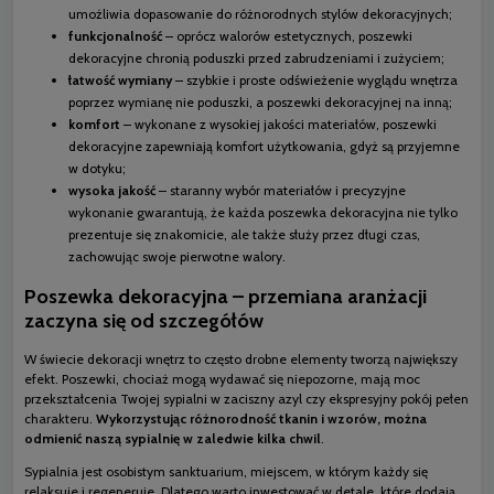
umożliwia dopasowanie do różnorodnych stylów dekoracyjnych;
funkcjonalność
– oprócz walorów estetycznych, poszewki
dekoracyjne chronią poduszki przed zabrudzeniami i zużyciem;
łatwość wymiany
– szybkie i proste odświeżenie wyglądu wnętrza
poprzez wymianę nie poduszki, a poszewki dekoracyjnej na inną;
komfort
– wykonane z wysokiej jakości materiałów, poszewki
dekoracyjne zapewniają komfort użytkowania, gdyż są przyjemne
w dotyku;
wysoka jakość
– staranny wybór materiałów i precyzyjne
wykonanie gwarantują, że każda poszewka dekoracyjna nie tylko
prezentuje się znakomicie, ale także służy przez długi czas,
zachowując swoje pierwotne walory.
Poszewka dekoracyjna – przemiana aranżacji
zaczyna się od szczegółów
W świecie dekoracji wnętrz to często drobne elementy tworzą największy
efekt. Poszewki, chociaż mogą wydawać się niepozorne, mają moc
przekształcenia Twojej sypialni w zaciszny azyl czy ekspresyjny pokój pełen
charakteru.
Wykorzystując różnorodność tkanin i wzorów, można
odmienić naszą sypialnię w zaledwie kilka chwil
.
Sypialnia jest osobistym sanktuarium, miejscem, w którym każdy się
relaksuje i regeneruje. Dlatego warto inwestować w detale, które dodają