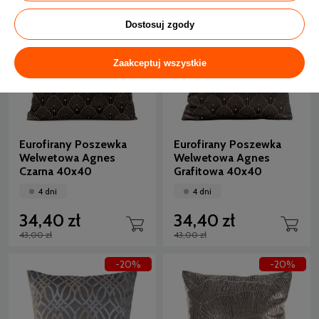
-20%
-20%
Dostosuj zgody
Zaakceptuj wszystkie
Eurofirany Poszewka
Eurofirany Poszewka
Welwetowa Agnes
Welwetowa Agnes
Czarna 40x40
Grafitowa 40x40
4 dni
4 dni
34,40 zł
34,40 zł
43,00 zł
43,00 zł
-20%
-20%