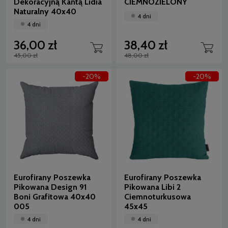
Dekoracyjną Kantą Lidia
CIEMNOZIELONY
Naturalny 40x40
4 dni
4 dni
36,00 zł
38,40 zł
45,00 zł
48,00 zł
-20%
-20%
Eurofirany Poszewka
Eurofirany Poszewka
Pikowana Design 91
Pikowana Libi 2
Boni Grafitowa 40x40
Ciemnoturkusowa
005
45x45
4 dni
4 dni