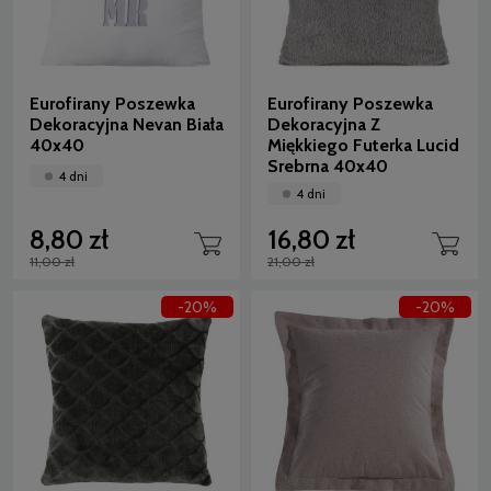
Eurofirany Poszewka
Eurofirany Poszewka
Dekoracyjna Nevan Biała
Dekoracyjna Z
40x40
Miękkiego Futerka Lucid
Srebrna 40x40
4 dni
4 dni
8,80 zł
16,80 zł
11,00 zł
21,00 zł
-20%
-20%