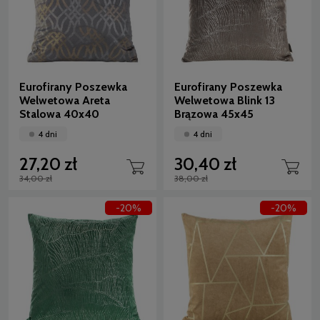
Eurofirany Poszewka
Eurofirany Poszewka
Welwetowa Areta
Welwetowa Blink 13
Stalowa 40x40
Brązowa 45x45
4 dni
4 dni
27,20 zł
30,40 zł
34,00 zł
38,00 zł
-20%
-20%