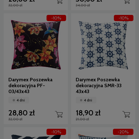
32,00 zł
34,00 zł
-10%
-10%
Darymex Poszewka
Darymex Poszewka
dekoracyjna PF-
dekoracyjna SMR-33
03/43x43
43x43
4 dni
4 dni
28,80 zł
18,90 zł
32,00 zł
21,00 zł
-10%
-20%