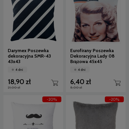
Darymex Poszewka
Eurofirany Poszewka
dekoracyjna SMR-43
Dekoracyjna Lady 08
43x43
Brązowa 45x45
4 dni
4 dni
18,90 zł
6,40 zł
21,00 zł
8,00 zł
-20%
-20%