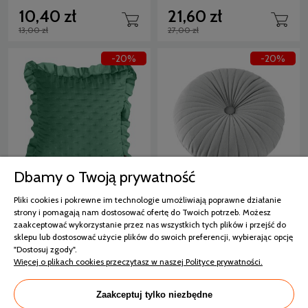
10,40 zł
21,60 zł
13,00 zł
27,00 zł
-20%
-20%
Dbamy o Twoją prywatność
Eurofirany Poszewka
Eurofirany POSZEWKA
Pliki cookies i pokrewne im technologie umożliwiają poprawne działanie
Pikowana Z Falbankami
VELVET 68 O 40 CM
strony i pomagają nam dostosować ofertę do Twoich potrzeb. Możesz
Libi Zielona 45x45
SREBRNY
zaakceptować wykorzystanie przez nas wszystkich tych plików i przejść do
sklepu lub dostosować użycie plików do swoich preferencji, wybierając opcję
4 dni
4 dni
"Dostosuj zgody".
Więcej o plikach cookies przeczytasz w naszej Polityce prywatności.
23,20 zł
47,20 zł
29,00 zł
59,00 zł
Zaakceptuj tylko niezbędne