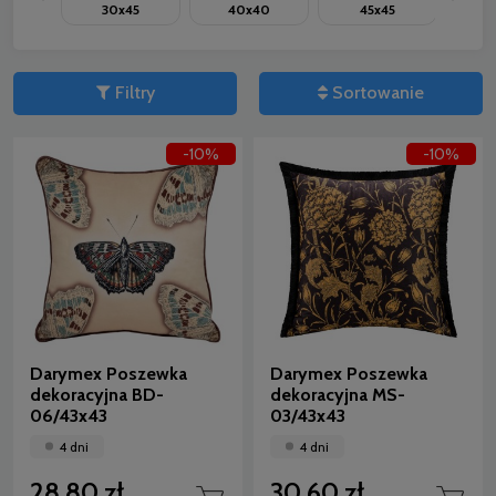
30x45
40x40
45x45
5
Filtry
Sortowanie
-10%
-10%
Darymex Poszewka
Darymex Poszewka
dekoracyjna BD-
dekoracyjna MS-
06/43x43
03/43x43
4 dni
4 dni
28,80 zł
30,60 zł