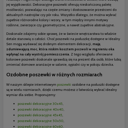
jej wyjątkowości. Dekoracyjne poszewki oferują nieskończoną paletę
możliwości, pozwalając na częste zmiany i dostosowanie przestrzeni do
aktualnych nastrojów czy pór roku. Wszystko dlatego, że można wybrać
zupełnie różnorodne kolory i wzory, w tym między innymi motywy
roślinne, zwierzęce czy geometryczne, a nawet zupełnie abstrakcyjne.
Doskonale zdajemy sobie sprawę, że w świecie wnętrzarstwa to właśnie
detale stanowią o całości. Choć poszewki na poduszkę dostępne w Idealny
Sen mogą wydawać się drobnym elementem dekoracji,
mają
zdumiewającą moc, która niskim kosztem pozwoli w mgnieniu oka
wpłynąć na cały wystrój pomieszczenia
. Z tego względu oferowane
kolorowe poszewki doskonale sprawdzą się na prezent dla osób, które lubią
zmieniać domowe aranżacje w salonie, sypialni czy w pokoju dziecka.
Ozdobne poszewki w różnych rozmiarach
W naszym sklepie internetowym
poszewki
ozdobne na poduszki dostępne
są w wielu rozmiarach, dzięki czemu możesz z łatwością wybrać idealny
wymiar dla siebie. Proponujemy:
poszewki dekoracyjne 30x45
,
poszewki dekoracyjne 40x40
,
poszewki dekoracyjne 45x45
,
poszewki dekoracyjne 50x50
,
poszewki dekoracyjne 60x60
.