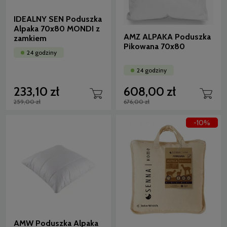
IDEALNY SEN Poduszka
Alpaka 70x80 MONDI z
AMZ ALPAKA Poduszka
zamkiem
Pikowana 70x80
24 godziny
24 godziny
233,10 zł
608,00 zł
259,00 zł
676,00 zł
-10%
AMW Poduszka Alpaka