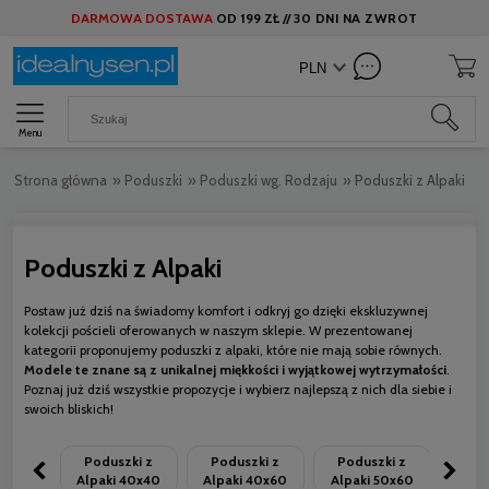
DARMOWA DOSTAWA
OD
199 ZŁ //
30 DNI NA ZWROT
Menu
Strona główna
»
Poduszki
»
Poduszki wg. Rodzaju
»
Poduszki z Alpaki
Poduszki z Alpaki
Postaw już dziś na świadomy komfort i odkryj go dzięki ekskluzywnej
kolekcji pościeli oferowanych w naszym sklepie. W prezentowanej
kategorii proponujemy poduszki z alpaki, które nie mają sobie równych.
Modele te znane są z unikalnej miękkości i wyjątkowej wytrzymałości
.
Poznaj już dziś wszystkie propozycje i wybierz najlepszą z nich dla siebie i
swoich bliskich!
Poduszki z
Poduszki z
Poduszki z
Pod
Alpaki 40x40
Alpaki 40x60
Alpaki 50x60
Alpa