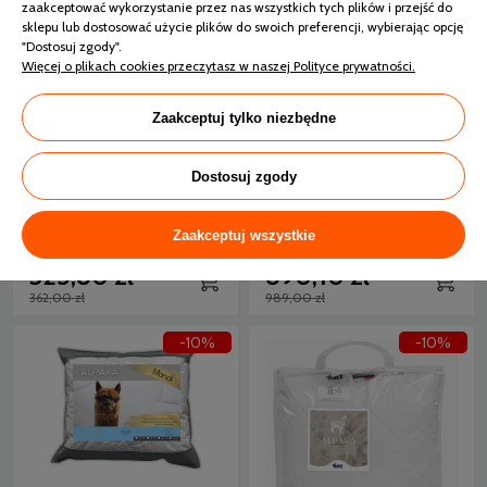
zaakceptować wykorzystanie przez nas wszystkich tych plików i przejść do
sklepu lub dostosować użycie plików do swoich preferencji, wybierając opcję
"Dostosuj zgody".
Więcej o plikach cookies przeczytasz w naszej Polityce prywatności.
My Alpaca Poduszka
Zaakceptuj tylko niezbędne
Alpaka 50 x 70
Inter-Widex Poduszka
Dostosuj zgody
Alpaca 50x70
10 dni
5 dni
Zaakceptuj wszystkie
325,80 zł
890,10 zł
362,00 zł
989,00 zł
-10%
-10%