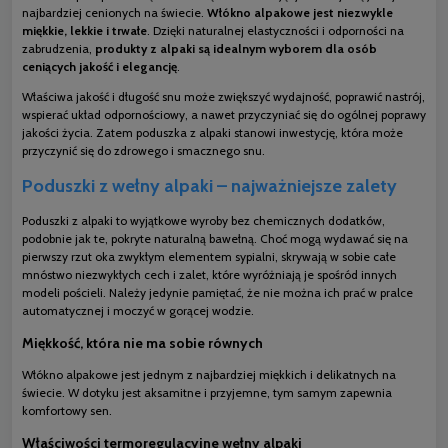
najbardziej cenionych na świecie.
Włókno alpakowe jest niezwykle
miękkie, lekkie i trwałe
. Dzięki naturalnej elastyczności i odporności na
zabrudzenia,
produkty z alpaki są idealnym wyborem dla osób
ceniących jakość i elegancję
.
Właściwa jakość i długość snu może zwiększyć wydajność, poprawić nastrój,
wspierać układ odpornościowy, a nawet przyczyniać się do ogólnej poprawy
jakości życia. Zatem poduszka z alpaki stanowi inwestycję, która może
przyczynić się do zdrowego i smacznego snu.
Poduszki z wełny alpaki – najważniejsze zalety
Poduszki z alpaki to wyjątkowe wyroby bez chemicznych dodatków,
podobnie jak te, pokryte naturalną bawełną. Choć mogą wydawać się na
pierwszy rzut oka zwykłym elementem sypialni, skrywają w sobie całe
mnóstwo niezwykłych cech i zalet, które wyróżniają je spośród innych
modeli pościeli. Należy jedynie pamiętać, że nie można ich prać w pralce
automatycznej i moczyć w gorącej wodzie.
Miękkość, która nie ma sobie równych
Włókno alpakowe jest jednym z najbardziej miękkich i delikatnych na
świecie. W dotyku jest aksamitne i przyjemne, tym samym zapewnia
komfortowy sen.
Właściwości termoregulacyjne wełny alpaki