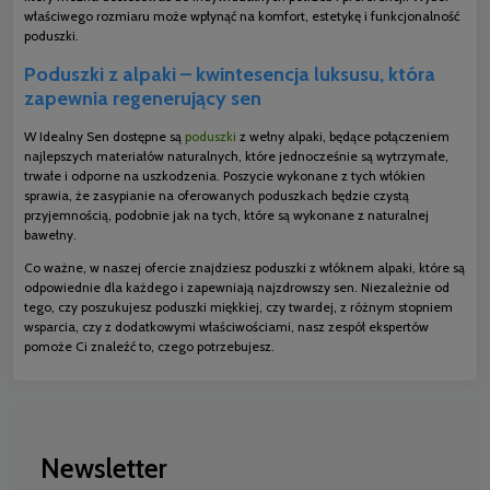
właściwego rozmiaru może wpłynąć na komfort, estetykę i funkcjonalność
poduszki.
Poduszki z alpaki – kwintesencja luksusu, która
zapewnia regenerujący sen
W Idealny Sen dostępne są
poduszki
z wełny alpaki, będące połączeniem
najlepszych materiałów naturalnych, które jednocześnie są wytrzymałe,
trwałe i odporne na uszkodzenia. Poszycie wykonane z tych włókien
sprawia, że zasypianie na oferowanych poduszkach będzie czystą
przyjemnością, podobnie jak na tych, które są wykonane z naturalnej
bawełny.
Co ważne, w naszej ofercie znajdziesz poduszki z włóknem alpaki, które są
odpowiednie dla każdego i zapewniają najzdrowszy sen. Niezależnie od
tego, czy poszukujesz poduszki miękkiej, czy twardej, z różnym stopniem
wsparcia, czy z dodatkowymi właściwościami, nasz zespół ekspertów
pomoże Ci znaleźć to, czego potrzebujesz.
Newsletter