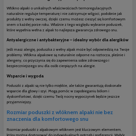
Włókno alpaki o unikalnych właściwościach termoregulacyjnych
naturalnie reguluje temperaturę i nie zatrzymuje wilgoci, podobnie jak
produkty z wełny owczej, dzięki czemu możesz cieszyć się komfortowym
snem o każdej porze roku. Właśnie z tego względu wybranie poduszek,
które wypełnia wełna z alpak to najlepsza gwarancja zdrowego snu.
Antyalergiczne i antybakteryjne – idealny wybór dla alergików
Jeśli masz alergię, poduszka z wełny alpak może być odpowiedzią na Twoje
problemy. Włókna alpakowe są naturalnie odporne na roztocza, pleśnie i
alergeny, co przyczynia się do zapewnienia sobie zdrowszego i
bezpieczniejszego snu dla osób cierpiących na alergie.
Wsparcie i wygoda
Poduszki z alpaki są nie tylko miękkie, ale także gwarantują doskonałe
wsparcie dla głowy i szyi. Mogą pomóc w zapobieganiu bólom i
dyskomfortowi, dzięki czemu Twój nocny wypoczynek będzie jeszcze
przyjemniejszy.
Rozmiar poduszki z włóknem alpaki nie bez
znaczenia dla komfortowego snu
Rozmiar poduszki z alpakowym włóknem jest kluczowym elementem,
który można dostosować do indywidualnych potrzeb i preferencji. Wybór