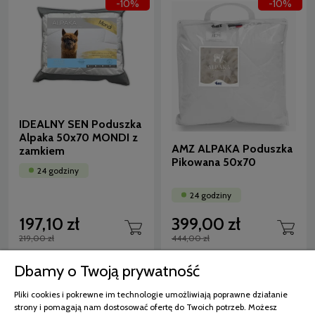
-10%
-10%
IDEALNY SEN Poduszka
Alpaka 50x70 MONDI z
AMZ ALPAKA Poduszka
zamkiem
Pikowana 50x70
24 godziny
24 godziny
197,10 zł
399,00 zł
219,00 zł
444,00 zł
Dbamy o Twoją prywatność
-10%
-10%
Pliki cookies i pokrewne im technologie umożliwiają poprawne działanie
strony i pomagają nam dostosować ofertę do Twoich potrzeb. Możesz