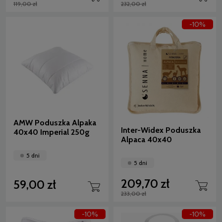
119,00 zł
232,00 zł
-10%
AMW Poduszka Alpaka
Inter-Widex Poduszka
40x40 Imperial 250g
Alpaca 40x40
5 dni
5 dni
209,70 zł
59,00 zł
233,00 zł
-10%
-10%