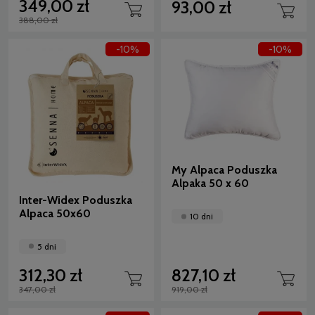
349,00 zł
93,00 zł
388,00 zł
-10%
-10%
My Alpaca Poduszka
Alpaka 50 x 60
Inter-Widex Poduszka
Alpaca 50x60
10 dni
5 dni
312,30 zł
827,10 zł
347,00 zł
919,00 zł