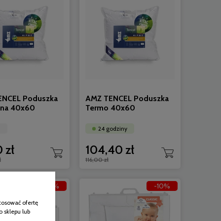
ENCEL Poduszka
AMZ TENCEL Poduszka
ana 40x60
Termo 40x60
i
24 godziny
 zł
104,40 zł
ł
116,00 zł
-10%
-10%
tosować ofertę
o sklepu lub