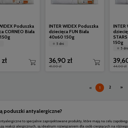
WIDEX Poduszka
INTER WIDEX Poduszka
INTER 
ęca CORNEO Biała
dziecięca FUN Biała
dzieci
150g
40x60 150g
STARS 
150g
5 dni
5 dn
 zł
36,90 zł
39,60
41,00 zł
44,00 zł
2
»
«
1
są poduszki antyalergiczne?
ntyalergiczne to specjalnie zaprojektowane produkty, które mają na celu zapobieg
ją reakcji alergicznych, są idealnym rozwiązaniem dla osób cierpiących na różnego r