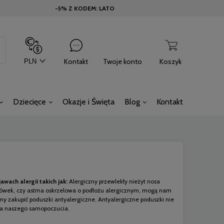
-5% Z KODEM: LATO
Kontakt
Twoje konto
Koszyk
Dziecięce
Okazje i Święta
Blog
Kontakt
ach alergii takich jak:
Alergiczny przewlekły nieżyt nosa
jówek, czy astma oskrzelowa o podłożu alergicznym, mogą nam
y zakupić poduszki antyalergiczne. Antyalergiczne poduszki nie
 dla naszego samopoczucia.