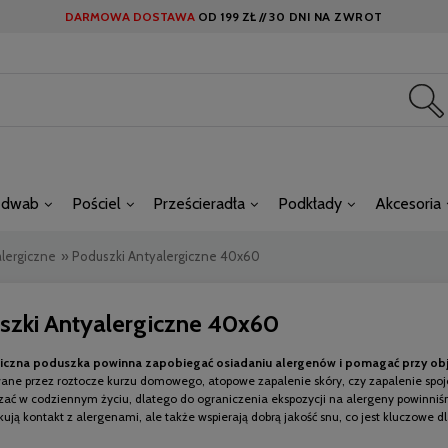
DARMOWA DOSTAWA
OD
199 ZŁ //
30 DNI NA ZWROT
edwab
Pościel
Prześcieradła
Podkłady
Akcesoria
lergiczne
»
Poduszki Antyalergiczne 40x60
szki Antyalergiczne 40x60
iczna poduszka powinna zapobiegać osiadaniu alergenów i pomagać przy objaw
ne przez roztocze kurzu domowego, atopowe zapalenie skóry, czy zapalenie spo
zać w codziennym życiu, dlatego do ograniczenia ekspozycji na alergeny powinniśm
kują kontakt z alergenami, ale także wspierają dobrą jakość snu, co jest kluczowe