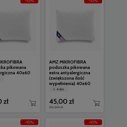
-10%
-10%
IKROFIBRA
AMZ MIKROFIBRA
ka pikowana
poduszka pikowana
ergiczna 40x60
extra antyalergiczna
(zwiększona ilość
i
wypełnienia) 40x60
4 dni
 zł
45,00 zł
50,00 zł
-10%
-10%