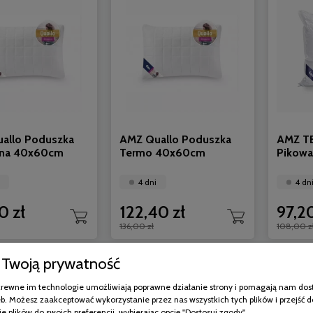
allo Poduszka
AMZ Quallo Poduszka
AMZ T
ana 40x60cm
Termo 40x60cm
Pikow
4 dni
4 dn
0 zł
122,40 zł
97,20
136,00 zł
108,00 z
Twoją prywatność
-10%
pokrewne im technologie umożliwiają poprawne działanie strony i pomagają nam dos
b. Możesz zaakceptować wykorzystanie przez nas wszystkich tych plików i przejść d
e plików do swoich preferencji, wybierając opcję "Dostosuj zgody".