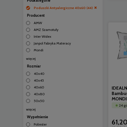
Podkategorie
Poduszki Antyalergiczne 40x60
(44)
Producent
AMW
AMZ Szamotuły
Inter Widex
Janpol Fabryka Materacy
Mondi
więcej
Rozmiar
40x40
40x45
40x60
IDEALN
Bambu
40x80
MONDI
50x50
24 g
więcej
Wypełnienie
61,20
Poliester