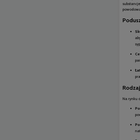
substancj
powodowa
Podusz
Sk
ab
syp
Ce
pa
Ła
pr
Rodzaj
Na rynku d
Po
po
Po
na