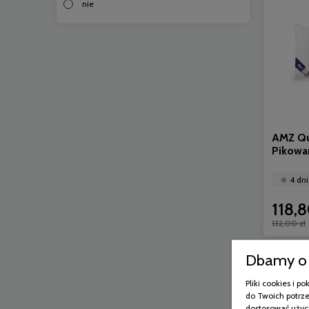
nie
AMZ Qu
Pikow
4 dni
118,8
132,00 zł
Dbamy o 
Pliki cookies i 
do Twoich potrze
dostosować użyci