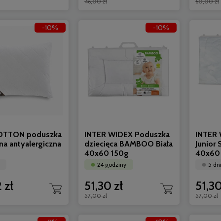
46,00 zł
60,00 zł
-10%
-10%
OTTON poduszka
INTER WIDEX Poduszka
INTER 
na antyalergiczna
dziecięca BAMBOO Biała
Junior 
40x60 150g
40x60
24 godziny
5 dn
 zł
51,30 zł
51,30
57,00 zł
57,00 zł