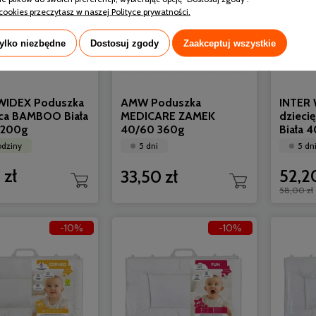
cookies przeczytasz w naszej Polityce prywatności.
tylko niezbędne
Dostosuj zgody
Zaakceptuj wszystkie
WIDEX Poduszka
AMW Poduszka
INTER 
ęca BAMBOO Biała
MEDICARE ZAMEK
dzieci
 200g
40/60 360g
Biała 
odziny
5 dni
5 dn
 zł
52,20
33,50 zł
58,00 zł
-10%
-10%