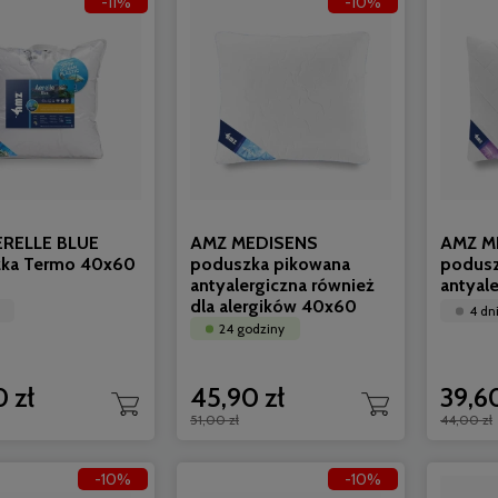
-11%
-10%
RELLE BLUE
AMZ MEDISENS
AMZ M
ka Termo 40x60
poduszka pikowana
podusz
antyalergiczna również
antyal
dla alergików 40x60
4 dn
24 godziny
 zł
45,90 zł
39,60
51,00 zł
44,00 zł
-10%
-10%