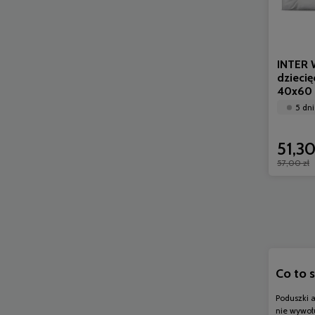
INTER 
dzieci
40x60 
5 dni
51,30
57,00 zł
Co to 
Poduszki a
nie wywołu