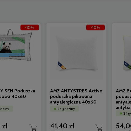
-10%
-10%
Y SEN Poduszka
AMZ ANTYSTRES Active
AMZ 
sowa 40x60
poduszka pikowana
podusz
antyalergiczna 40x60
antyale
antyba
odziny
24 godziny
24 g
 zł
41,40 zł
54,0