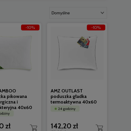
-10%
-10%
BAMBOO
AMZ OUTLAST
ka pikowana
poduszka gładka
rgiczna i
termoaktywna 40x60
kteryjna 40x60
24 godziny
odziny
0 zł
142,20 zł