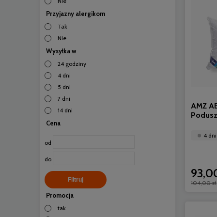
Nie
Przyjazny alergikom
Tak
Nie
Wysyłka w
24 godziny
4 dni
5 dni
7 dni
AMZ AE
14 dni
Podusz
Cena
4 dni
od
do
93,00
Filtruj
104,00 zł
Promocja
tak