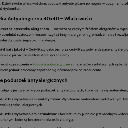
e. Dzięki swoim właściwościom, poduszki antyalergiczne pomagają w utrzymaniu zd
ć dyskomfort.
ka Antyalergiczna 40x40 – Właściwości
uteczne przeciwko alergenom
– Roztocza są częstym źródłem alergenów w sypialn
y utrudniać roztoczom, kurzowi czy też innym alergenom gromadzenie się i rozwi
ialni dla osób cierpiących na alergie.
rtyfikaty jakości
– Certyfikaty oeko tex, oraz certyfikaty potwierdzające antyaler
ństwa o jakości produktów które sprzedajemy.
twość czyszczenia
–
Poduszki antyalergiczne
z materiałów syntetycznych są bardz
aniem jednak polecamy zapoznać się informacjami od producenta.
e poduszek antyalergicznych
ostępny jest szeroki wybór poduszek antyalergicznych, które różnią się materiałem
duszki z wypełnieniem syntetycznym
: Wypełnione materiałem syntetycznym, takim
wodują reakcji alergicznych.
duszki z wypełnieniem naturalnym
: Choć naturalny puch nie jest idealnym wybo
turalnym, które są bezpieczne dla osób z alergią.