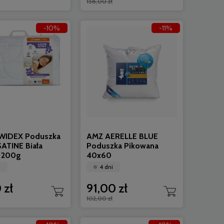
158,00 zł
-10%
-11%
WIDEX Poduszka
AMZ AERELLE BLUE
SATINE Biała
Poduszka Pikowana
 200g
40x60
i
4 dni
 zł
91,00 zł
102,00 zł