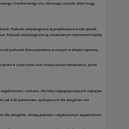
rowego i komfortowego snu, eliminując czynniki, które mogą
iach. Poduszki antyalergiczne są projektowane w taki sposób,
janie. Poduszki antyalergiczne są nieodzownym elementem każdej
giczność poduszek które posiadamy w naszym w sklepie zapewnią
o proste w czyszczeniu oraz znoszą wyższe temperatury, przed
, wypełnieniem i cechami. Oto kilka najpopularniejszych rodzajów:
 jak kulki poliestrowe, są bezpieczne dla alergików i nie
rem dla alergików, istnieją poduszki z wyjałowionym wypełnieniem