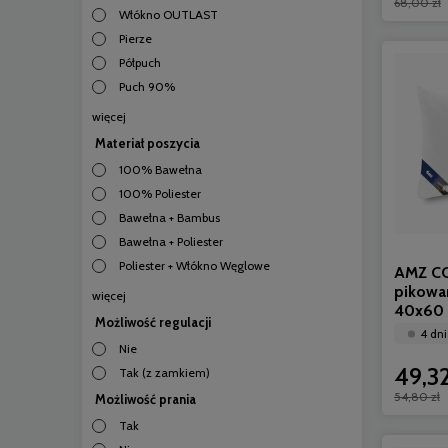
68,00 zł
Włókno OUTLAST
Pierze
Półpuch
Puch 90%
więcej
Materiał poszycia
100% Bawełna
100% Poliester
Bawełna + Bambus
Bawełna + Poliester
Poliester + Włókno Węglowe
AMZ C
pikowa
więcej
40x60
Możliwość regulacji
4 dni
Nie
49,32
Tak (z zamkiem)
54,80 zł
Możliwość prania
Tak