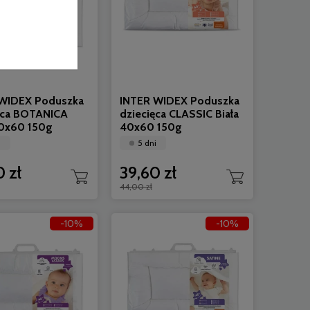
WIDEX Poduszka
INTER WIDEX Poduszka
ęca BOTANICA
dziecięca CLASSIC Biała
40x60 150g
40x60 150g
i
5 dni
 zł
39,60 zł
44,00 zł
-10%
-10%