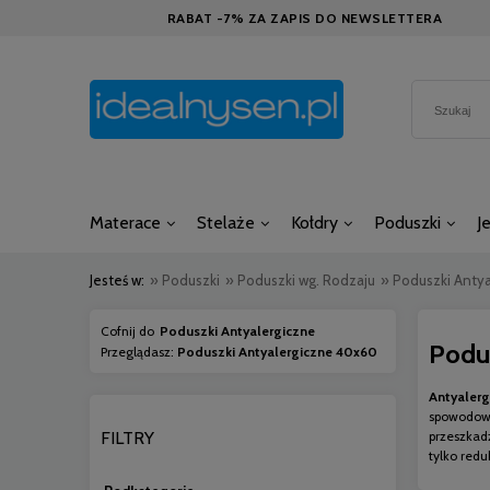
RABAT -7% ZA ZAPIS DO NEWSLETTERA
Materace
Stelaże
Kołdry
Poduszki
J
Jesteś w:
»
Poduszki
»
Poduszki wg. Rodzaju
»
Poduszki Antya
Cofnij do
Poduszki Antyalergiczne
Podu
Przeglądasz:
Poduszki Antyalergiczne 40x60
Antyalerg
spowodowa
FILTRY
przeszkad
tylko redu