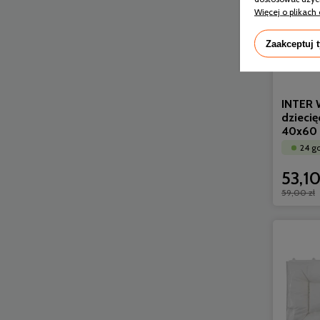
Więcej o plikach 
Zaakceptuj 
INTER 
dzieci
40x60
24 g
53,10
59,00 zł