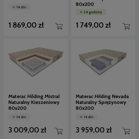
80x200
14 dni
24 godziny
1 869,00 zł
1 749,00 zł
Materac Hilding Mistral
Materac Hilding Nevada
Naturalny Kieszeniowy
Naturalny Sprężynowy
80x200
80x200
14 dni
14 dni
3 009,00 zł
3 959,00 zł