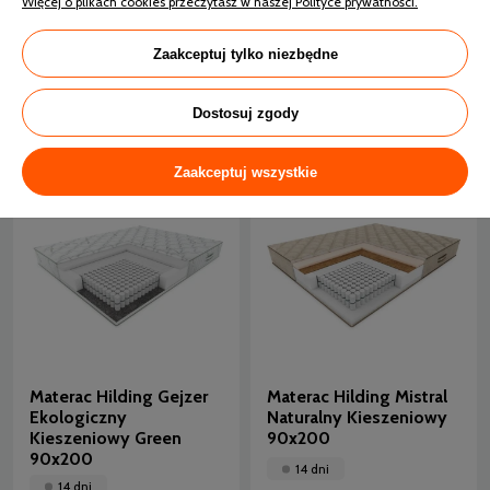
Więcej o plikach cookies przeczytasz w naszej Polityce prywatności.
Materac Hilding Fen
Materac Hilding Fiord
90x200
Ekologiczny Piankowy
Nawierzchniowy,
Green 90x200
Zaakceptuj tylko niezbędne
Naturalny
24 godziny
14 dni
Dostosuj zgody
1 109,00 zł
1 869,00 zł
Zaakceptuj wszystkie
Materac Hilding Gejzer
Materac Hilding Mistral
Ekologiczny
Naturalny Kieszeniowy
Kieszeniowy Green
90x200
90x200
14 dni
14 dni