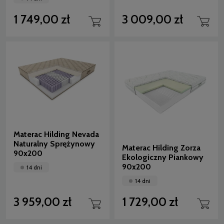
1 749,00 zł
3 009,00 zł
Materac Hilding Nevada
Naturalny Sprężynowy
Materac Hilding Zorza
90x200
Ekologiczny Piankowy
90x200
14 dni
14 dni
3 959,00 zł
1 729,00 zł