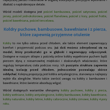
dbałość o najdrobniejsze detale.
Wśród modeli dostępna jest
pościel bambusowa
,
pościel satynowa
,
pościel
jersey
,
pościel jednokolorowa
,
pościel flanelowa
,
pościel z kory
,
pościel frotte
,
pościel bawełniana
,
pościel tencelowa
.
Kołdry puchowe, bambusowe, bawełniane i z pierza,
które zapewnią przyjemne otulenie
Kołdry
to nie tylko osłona przed chłodem, ale także element zapewniający
komfort i przyjemność podczas snu.
Już dziś możesz zdecydować się na
model, który przekształci go w głęboki i regenerujący odpoczynek
.
Dostępne w naszym sklepie z pościelą online kołdry wypełnione puchem bądź
pierzem słyną z niesamowitej miękkości i doskonałych właściwości, które
regulują temperaturę ciała podczas nocy. Ich
puszysta struktura zapewnia
idealną izolację przed chłodem, jednocześnie pozwalając skórze
oddychać
. Kolejną propozycją jest kołdra antyalergiczna, stanowiąca najlepszy
wybór dla alergików. Warto także zwrócić uwagę na kołdry z bambusowe i
bawełniane, które świetnie absorbują wilgoć.
Wśród dostępnych wariantów oferujemy
kołdry puchowe
,
kołdry z pierza
,
kołdry wełniane
,
kołdry antyalergiczne
,
kołdry bambusowe
,
kołdry bawełniane
,
kołdry naturalne
,
kołdry letnie
,
kołdry całoroczne
,
kołdry zimowe
,
kołdry 4 pory
roku
.