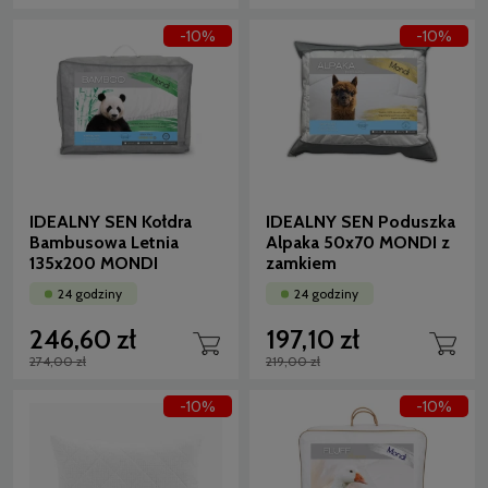
-10%
-10%
IDEALNY SEN Kołdra
IDEALNY SEN Poduszka
Bambusowa Letnia
Alpaka 50x70 MONDI z
135x200 MONDI
zamkiem
24 godziny
24 godziny
246,60 zł
197,10 zł
274,00 zł
219,00 zł
-10%
-10%