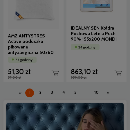
IDEALNY SEN Kołdra
Puchowa Letnia Puch
AMZ ANTYSTRES
90% 155x200 MONDI
Active poduszka
pikowana
24 godziny
antyalergiczna 50x60
24 godziny
51,30 zł
863,10 zł
57,00 zł
959,00 zł
2
3
4
5
10
»
«
1
...