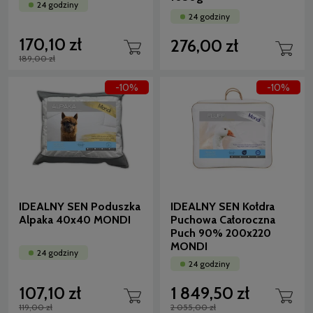
24 godziny
24 godziny
170,10 zł
276,00 zł
189,00 zł
-10%
-10%
IDEALNY SEN Poduszka
IDEALNY SEN Kołdra
Alpaka 40x40 MONDI
Puchowa Całoroczna
Puch 90% 200x220
MONDI
24 godziny
24 godziny
107,10 zł
1 849,50 zł
119,00 zł
2 055,00 zł