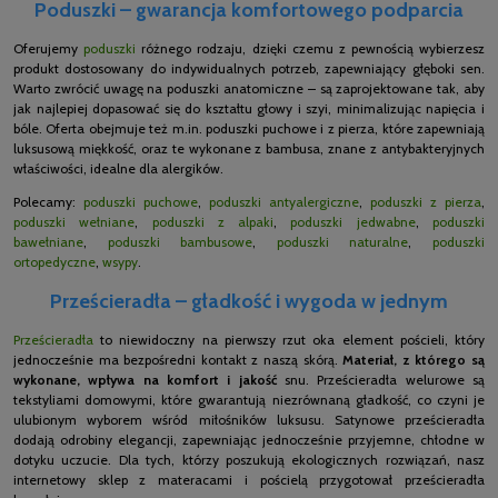
Poduszki – gwarancja komfortowego podparcia
Oferujemy
poduszki
różnego rodzaju, dzięki czemu z pewnością wybierzesz
produkt dostosowany do indywidualnych potrzeb, zapewniający głęboki sen.
Warto zwrócić uwagę na poduszki anatomiczne – są zaprojektowane tak, aby
jak najlepiej dopasować się do kształtu głowy i szyi, minimalizując napięcia i
bóle. Oferta obejmuje też m.in. poduszki puchowe i z pierza, które zapewniają
luksusową miękkość, oraz te wykonane z bambusa, znane z antybakteryjnych
właściwości, idealne dla alergików.
Polecamy:
poduszki puchowe
,
poduszki antyalergiczne
,
poduszki z pierza
,
poduszki wełniane
,
poduszki z alpaki
,
poduszki jedwabne
,
poduszki
bawełniane
,
poduszki bambusowe
,
poduszki naturalne
,
poduszki
ortopedyczne
,
wsypy
.
Prześcieradła – gładkość i wygoda w jednym
Prześcieradła
to niewidoczny na pierwszy rzut oka element pościeli, który
jednocześnie ma bezpośredni kontakt z naszą skórą.
Materiał, z którego są
wykonane, wpływa na komfort i jakość
snu. Prześcieradła welurowe są
tekstyliami domowymi, które gwarantują niezrównaną gładkość, co czyni je
ulubionym wyborem wśród miłośników luksusu. Satynowe prześcieradła
dodają odrobiny elegancji, zapewniając jednocześnie przyjemne, chłodne w
dotyku uczucie. Dla tych, którzy poszukują ekologicznych rozwiązań, nasz
internetowy sklep z materacami i pościelą przygotował prześcieradła