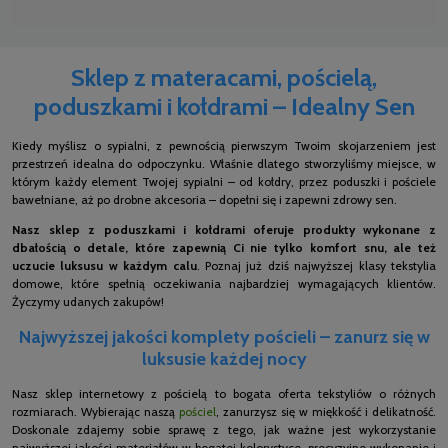
Sklep z materacami, pościelą,
poduszkami i kołdrami – Idealny Sen
Kiedy myślisz o sypialni, z pewnością pierwszym Twoim skojarzeniem jest
przestrzeń idealna do odpoczynku. Właśnie dlatego stworzyliśmy miejsce, w
którym każdy element Twojej sypialni – od kołdry, przez poduszki i pościele
bawełniane, aż po drobne akcesoria – dopełni się i zapewni zdrowy sen.
Nasz sklep z poduszkami i kołdrami oferuje produkty wykonane z
dbałością o detale, które zapewnią Ci nie tylko komfort snu, ale też
uczucie luksusu w każdym calu
. Poznaj już dziś najwyższej klasy tekstylia
domowe, które spełnią oczekiwania najbardziej wymagających klientów.
Życzymy udanych zakupów!
Najwyższej jakości komplety pościeli – zanurz się w
luksusie każdej nocy
Nasz sklep internetowy z pościelą to bogata oferta tekstyliów o różnych
rozmiarach. Wybierając naszą
pościel
, zanurzysz się w miękkość i delikatność.
Doskonale zdajemy sobie sprawę z tego, jak ważne jest wykorzystanie
najwyższej jakości materiałów w bogatej kolorystyce, precyzyjne wykonanie i