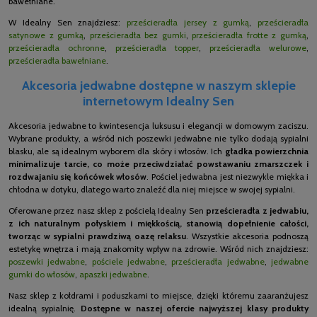
bawełniane.
W Idealny Sen znajdziesz:
prześcieradła jersey z gumką
,
prześcieradła
satynowe z gumką
,
prześcieradła bez gumki
,
prześcieradła frotte z gumką
,
prześcieradła ochronne
,
prześcieradła topper
,
prześcieradła welurowe
,
prześcieradła bawełniane
.
Akcesoria jedwabne dostępne w naszym sklepie
internetowym Idealny Sen
Akcesoria jedwabne to kwintesencja luksusu i elegancji w domowym zaciszu.
Wybrane produkty, a wśród nich poszewki jedwabne nie tylko dodają sypialni
blasku, ale są idealnym wyborem dla skóry i włosów. Ich
gładka powierzchnia
minimalizuje tarcie, co może przeciwdziałać powstawaniu zmarszczek i
rozdwajaniu się końcówek włosów
. Pościel jedwabna jest niezwykle miękka i
chłodna w dotyku, dlatego warto znaleźć dla niej miejsce w swojej sypialni.
Oferowane przez nasz sklep z pościelą Idealny Sen
prześcieradła z jedwabiu,
z ich naturalnym połyskiem i miękkością, stanowią dopełnienie całości,
tworząc w sypialni prawdziwą oazę relaksu
. Wszystkie akcesoria podnoszą
estetykę wnętrza i mają znakomity wpływ na zdrowie. Wśród nich znajdziesz:
poszewki jedwabne
,
pościele jedwabne
,
prześcieradła jedwabne
,
jedwabne
gumki do włosów
,
apaszki jedwabne
.
Nasz sklep z kołdrami i poduszkami to miejsce, dzięki któremu zaaranżujesz
idealną sypialnię.
Dostępne w naszej ofercie najwyższej klasy produkty