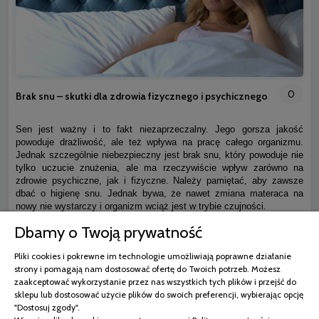
0
Brak snu – skutki dla zdrowia fizycznego i psychicznego
Sen jest ważny i to fakt niezaprzeczalny. Jego gorsza jakość
powoduje drażliwość, ale też wpływa na pracę całego organizmu.
Jednak szczególnie niebezpieczny jest brak snu, który powoduje nie
tylko uczucie znużenia, ale ma rzeczywiście wpływ zarówno na
zdrowie psychiczne, jak i fizyczne. Należy pamiętać, aby zawsze
dbać o higienę snu. Jednak bywa, że nawet zmiana materaca na
nowy nie wystarczy i organizm wciąż jest w trybie czujności.
Dbamy o Twoją prywatność
czytaj całość »
Pliki cookies i pokrewne im technologie umożliwiają poprawne działanie
strony i pomagają nam dostosować ofertę do Twoich potrzeb. Możesz
zaakceptować wykorzystanie przez nas wszystkich tych plików i przejść do
sklepu lub dostosować użycie plików do swoich preferencji, wybierając opcję
"Dostosuj zgody".