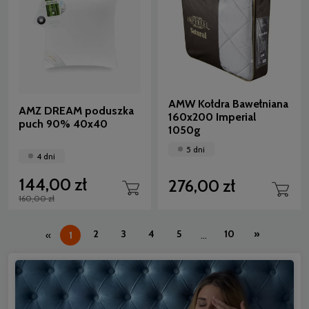
AMW Kołdra Bawełniana
AMZ DREAM poduszka
160x200 Imperial
puch 90% 40x40
1050g
5 dni
4 dni
144,00 zł
276,00 zł
160,00 zł
2
3
4
5
10
»
«
1
...