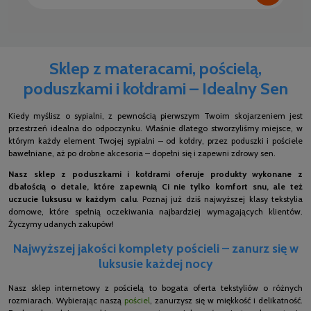
Sklep z materacami, pościelą,
poduszkami i kołdrami – Idealny Sen
Kiedy myślisz o sypialni, z pewnością pierwszym Twoim skojarzeniem jest
przestrzeń idealna do odpoczynku. Właśnie dlatego stworzyliśmy miejsce, w
którym każdy element Twojej sypialni – od kołdry, przez poduszki i pościele
bawełniane, aż po drobne akcesoria – dopełni się i zapewni zdrowy sen.
Nasz sklep z poduszkami i kołdrami oferuje produkty wykonane z
dbałością o detale, które zapewnią Ci nie tylko komfort snu, ale też
uczucie luksusu w każdym calu
. Poznaj już dziś najwyższej klasy tekstylia
domowe, które spełnią oczekiwania najbardziej wymagających klientów.
Życzymy udanych zakupów!
Najwyższej jakości komplety pościeli – zanurz się w
luksusie każdej nocy
Nasz sklep internetowy z pościelą to bogata oferta tekstyliów o różnych
rozmiarach. Wybierając naszą
pościel
, zanurzysz się w miękkość i delikatność.