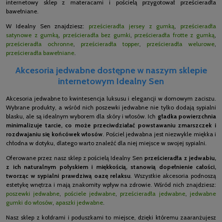
internetowy sklep z materacami i pościelą przygotował prześcieradła
bawełniane.
W Idealny Sen znajdziesz:
prześcieradła jersey z gumką
,
prześcieradła
satynowe z gumką
,
prześcieradła bez gumki
,
prześcieradła frotte z gumką
,
prześcieradła ochronne
,
prześcieradła topper
,
prześcieradła welurowe
,
prześcieradła bawełniane
.
Akcesoria jedwabne dostępne w naszym sklepie
internetowym Idealny Sen
Akcesoria jedwabne to kwintesencja luksusu i elegancji w domowym zaciszu.
Wybrane produkty, a wśród nich poszewki jedwabne nie tylko dodają sypialni
blasku, ale są idealnym wyborem dla skóry i włosów. Ich
gładka powierzchnia
minimalizuje tarcie, co może przeciwdziałać powstawaniu zmarszczek i
rozdwajaniu się końcówek włosów
. Pościel jedwabna jest niezwykle miękka i
chłodna w dotyku, dlatego warto znaleźć dla niej miejsce w swojej sypialni.
Oferowane przez nasz sklep z pościelą Idealny Sen
prześcieradła z jedwabiu,
z ich naturalnym połyskiem i miękkością, stanowią dopełnienie całości,
tworząc w sypialni prawdziwą oazę relaksu
. Wszystkie akcesoria podnoszą
estetykę wnętrza i mają znakomity wpływ na zdrowie. Wśród nich znajdziesz:
poszewki jedwabne
,
pościele jedwabne
,
prześcieradła jedwabne
,
jedwabne
gumki do włosów
,
apaszki jedwabne
.
Nasz sklep z kołdrami i poduszkami to miejsce, dzięki któremu zaaranżujesz