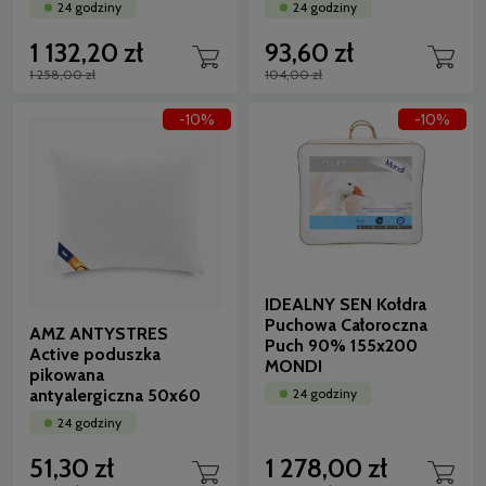
24 godziny
24 godziny
1 132,20 zł
93,60 zł
1 258,00 zł
104,00 zł
-10%
-10%
IDEALNY SEN Kołdra
Puchowa Całoroczna
AMZ ANTYSTRES
Puch 90% 155x200
Active poduszka
MONDI
pikowana
antyalergiczna 50x60
24 godziny
24 godziny
51,30 zł
1 278,00 zł