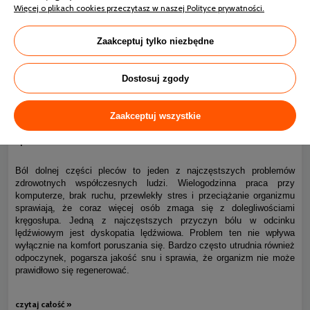
Więcej o plikach cookies przeczytasz w naszej Polityce prywatności.
Zaakceptuj tylko niezbędne
Dostosuj zgody
Zaakceptuj wszystkie
Ból kręgosłupa piersiowego i dyskopatia lędźwiowa – jak
0
spać bez bólu?
Ból dolnej części pleców to jeden z najczęstszych problemów
zdrowotnych współczesnych ludzi. Wielogodzinna praca przy
komputerze, brak ruchu, przewlekły stres i przeciążanie organizmu
sprawiają, że coraz więcej osób zmaga się z dolegliwościami
kręgosłupa. Jedną z najczęstszych przyczyn bólu w odcinku
lędźwiowym jest dyskopatia lędźwiowa. Problem ten nie wpływa
wyłącznie na komfort poruszania się. Bardzo często utrudnia również
odpoczynek, pogarsza jakość snu i sprawia, że organizm nie może
prawidłowo się regenerować.
czytaj całość »