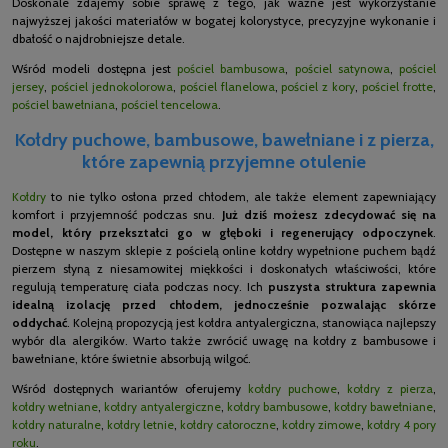
Doskonale zdajemy sobie sprawę z tego, jak ważne jest wykorzystanie
najwyższej jakości materiałów w bogatej kolorystyce, precyzyjne wykonanie i
dbałość o najdrobniejsze detale.
Wśród modeli dostępna jest
pościel bambusowa
,
pościel satynowa
,
pościel
jersey
,
pościel jednokolorowa
,
pościel flanelowa
,
pościel z kory
,
pościel frotte
,
pościel bawełniana
,
pościel tencelowa
.
Kołdry puchowe, bambusowe, bawełniane i z pierza,
które zapewnią przyjemne otulenie
Kołdry
to nie tylko osłona przed chłodem, ale także element zapewniający
komfort i przyjemność podczas snu.
Już dziś możesz zdecydować się na
model, który przekształci go w głęboki i regenerujący odpoczynek
.
Dostępne w naszym sklepie z pościelą online kołdry wypełnione puchem bądź
pierzem słyną z niesamowitej miękkości i doskonałych właściwości, które
regulują temperaturę ciała podczas nocy. Ich
puszysta struktura zapewnia
idealną izolację przed chłodem, jednocześnie pozwalając skórze
oddychać
. Kolejną propozycją jest kołdra antyalergiczna, stanowiąca najlepszy
wybór dla alergików. Warto także zwrócić uwagę na kołdry z bambusowe i
bawełniane, które świetnie absorbują wilgoć.
Wśród dostępnych wariantów oferujemy
kołdry puchowe
,
kołdry z pierza
,
kołdry wełniane
,
kołdry antyalergiczne
,
kołdry bambusowe
,
kołdry bawełniane
,
kołdry naturalne
,
kołdry letnie
,
kołdry całoroczne
,
kołdry zimowe
,
kołdry 4 pory
roku
.