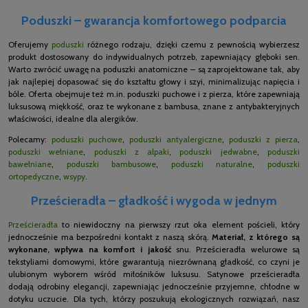
Poduszki – gwarancja komfortowego podparcia
Oferujemy
poduszki
różnego rodzaju, dzięki czemu z pewnością wybierzesz
produkt dostosowany do indywidualnych potrzeb, zapewniający głęboki sen.
Warto zwrócić uwagę na poduszki anatomiczne – są zaprojektowane tak, aby
jak najlepiej dopasować się do kształtu głowy i szyi, minimalizując napięcia i
bóle. Oferta obejmuje też m.in. poduszki puchowe i z pierza, które zapewniają
luksusową miękkość, oraz te wykonane z bambusa, znane z antybakteryjnych
właściwości, idealne dla alergików.
Polecamy:
poduszki puchowe
,
poduszki antyalergiczne
,
poduszki z pierza
,
poduszki wełniane
,
poduszki z alpaki
,
poduszki jedwabne
,
poduszki
bawełniane
,
poduszki bambusowe
,
poduszki naturalne
,
poduszki
ortopedyczne
,
wsypy
.
Prześcieradła – gładkość i wygoda w jednym
Prześcieradła
to niewidoczny na pierwszy rzut oka element pościeli, który
jednocześnie ma bezpośredni kontakt z naszą skórą.
Materiał, z którego są
wykonane, wpływa na komfort i jakość
snu. Prześcieradła welurowe są
tekstyliami domowymi, które gwarantują niezrównaną gładkość, co czyni je
ulubionym wyborem wśród miłośników luksusu. Satynowe prześcieradła
dodają odrobiny elegancji, zapewniając jednocześnie przyjemne, chłodne w
dotyku uczucie. Dla tych, którzy poszukują ekologicznych rozwiązań, nasz