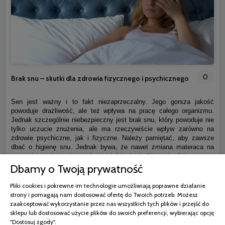
0
Brak snu – skutki dla zdrowia fizycznego i psychicznego
Sen jest ważny i to fakt niezaprzeczalny. Jego gorsza jakość
powoduje drażliwość, ale też wpływa na pracę całego organizmu.
Jednak szczególnie niebezpieczny jest brak snu, który powoduje nie
tylko uczucie znużenia, ale ma rzeczywiście wpływ zarówno na
zdrowie psychiczne, jak i fizyczne. Należy pamiętać, aby zawsze
dbać o higienę snu. Jednak bywa, że nawet zmiana materaca na
nowy nie wystarczy i organizm wciąż jest w trybie czujności.
Dbamy o Twoją prywatność
czytaj całość »
Pliki cookies i pokrewne im technologie umożliwiają poprawne działanie
strony i pomagają nam dostosować ofertę do Twoich potrzeb. Możesz
zaakceptować wykorzystanie przez nas wszystkich tych plików i przejść do
sklepu lub dostosować użycie plików do swoich preferencji, wybierając opcję
"Dostosuj zgody".