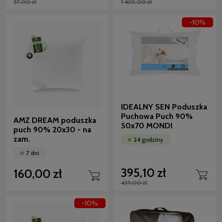
57,00 zł
1 420,00 zł
-10%
IDEALNY SEN Poduszka
Puchowa Puch 90%
AMZ DREAM poduszka
50x70 MONDI
puch 90% 20x30 - na
zam.
24 godziny
7 dni
395,10 zł
160,00 zł
439,00 zł
-10%